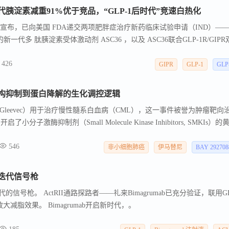
代胰淀素减重91%优于竞品，“GLP-1后时代”竞速白热化
月6日 宣布，已向美国 FDA递交两项肥胖症治疗新药临床试验申请（IND）——
代多 肽胰淀素受体激动剂 ASC36 ，以及 ASC36联合GLP-1R/GIPR
定剂量制剂（FDC） ASC36_35 FDC 。 二者均采用歌礼自有超长效药
426
制剂， 临床前头对头研究显示 ASC36单药减重效果较 P etrelintide高
GIPR
GLP-1
GLP
oralintide联合替尔泊肽相对提升约 51% 。 减重药物前沿：从GLP-1双靶点到
构抑制到蛋白降解的生化调控逻辑
（Gleevec）用于治疗慢性髓系白血病（CML），这一事件被誉为肿瘤靶向
子激酶抑制剂（Small Molecule Kinase Inhibitors, SMKIs）的
evabertinib获批治疗非小细胞肺癌后， 也使FDA在2025年批准的小分子激
546
批准小分子激酶抑制剂达到101个（截止到2026年1月1日），其中靶向蛋
非小细胞肺癌
伊马替尼
BAY 29270
使激酶家族成为21世纪最重要的药物靶标之一（ FDA激酶小分子抑制剂批
与未来风向 ） ； 从专注肿瘤治疗，到全面拓展至自身免疫、炎症、纤维
迭代信号枪
为现代药物研发最成功、最具生命力的靶点家族。
信号枪。 ActRII通路探路者——礼来Bimagrumab已充分验证，联用GL
减脂效果。 Bimagrumab开启新时代，。