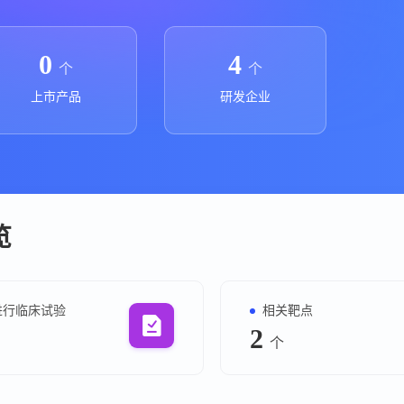
上市医药企业年报
投融
临床进展
投融资
0
4
个
个
机构查
上市产品
研发企业
企业查
览
进行临床试验
相关靶点
2
个