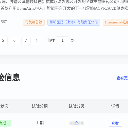
疫性疾病、肿瘤及其他领域创新抗体疗法发现及开发的全球生物医药公司和铂
其首款利用Hu-mAtrIx™人工智能平台开发的下一代靶向ACVR2A/2B单克
据。 结果显示， LET003具有优于多个竞品分子的药代动力学特征；与司
567
效果并有效保护瘦体重。 此外，在较低剂量下，LET003即可达到与较
司美格鲁肽
和铂医药（上海）有限责任公司
Bimagrumab
体重增加的作用，显示出其在肥胖症治疗中成为同类最佳（Best-in-Class）药
5
6
7
前往
页
试验信息
查看更
验状态
试验分期
试验分类
详情
完成
Ⅰ期
查看