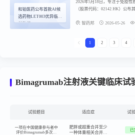
2026年5月18日，专注于免
（股票代码：02142.HK）公布
和铂医药公布首款AI候
体药物LET003的临床前研究数
选药物LET003优异临床
智药邦
2026-05-26
鲁肽联合用药时，可显著增强减脂
前数据
量bimagrumab相当的促进瘦
潜力。
1
2
3
4
Bimagrumab注射液关键临床
试验题目
适应症
试
肥胖或超重合并至少
一项在中国健康参与者中
已
评价Bimagrumab多次给
一种体重相关合并症