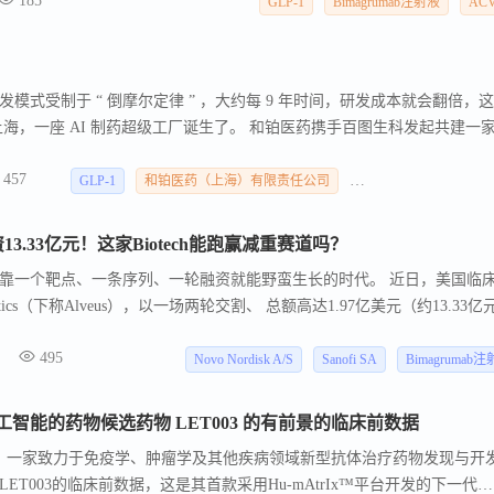
185
GLP-1
Bimagrumab注射液
AC
模式受制于 “ 倒摩尔定律 ” ，大约每 9 年时间，研发成本就会翻倍，
5 日，上海，一座 AI 制药超级工厂诞生了。 和铂医药携手百图生科发起共建一
tream TechBio ，这是历史性时刻，全球药物开发领导平台遇上最强生命科学
457
术悬浮进入工业化落地阶段。
GLP-1
和铂医药（上海）有限责任公司
百图生科（北京）智能
.33亿元！这家Biotech能跑赢减重赛道吗？
靠一个靶点、一条序列、一轮融资就能野蛮生长的时代。 近日，美国临
peutics（下称Alveus），以一场两轮交割、 总额高达1.97亿美元（约13.33亿
正式闯入全球视野。 这笔钱将投向核心管线的临床推进，以及早期管线的I
495
Novo Nordisk A/S
Sanofi SA
Bimagrumab
智能的药物候选药物 LET003 的有前景的临床前数据
2），一家致力于免疫学、肿瘤学及其他疾病领域新型抗体治疗药物发现与开
T003的临床前数据，这是其首款采用Hu-mAtrIx™平台开发的下一代