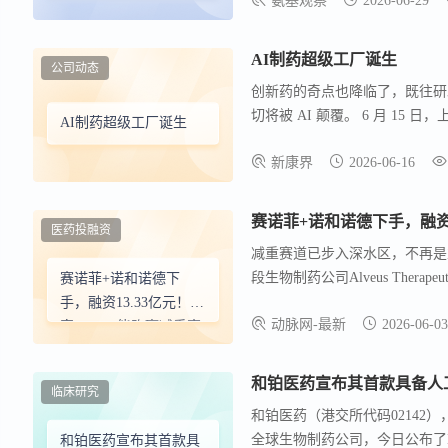
氨基观察
2026-06-29
AI制药超级工厂诞生
公司动态
创新药的奇点也降临了，既往研发
切将被 AI 颠覆。 6 月 1
AI制药超级工厂诞生
型 AI 管线研发公司 MegaS
新康界
2026-06-16
大模型，标志着 AI 制药从技
赛诺菲+诺和诺德下手，融资13
医药投融资
减重赛道已步入深水区，不再是
段生物制药公司Alveus Thera
赛诺菲+诺和诺德下
民币）的超额认购A轮融资 ，
手，融资13.33亿元！这
动脉网-最新
2026-06-03
申请。
家Biotech能跑赢减重赛
道吗？
和铂医药宣布其首款具备人工
临床研究
和铂医药（港交所代码0214
全球生物制药公司，今日公布了LE
和铂医药宣布其首款具