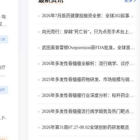
最新资讯
更多
2026年7月医药健康投融资全景：全球202起事件、中国99起，医疗器械+医药研发双赛道吸金564亿
 每
双靶
物开
向光而行：穿越“死亡谷”，只为点亮手术台上的那束光
约
-1R
"胰淀
武田奥普雷顿Oveporexton获FDA批准，全球首个靶向食欲素的1型发作性睡病对因治疗药物上市
2026年多发性骨髓瘤全解析：流行病学、诊疗及医保政策梳理
治疗
黄金
2025年多发性骨髓瘤药物研发、市场规模与销售趋势全解析
酶抑制
白激
88片
2026年多发性骨髓瘤行业深度分析：标杆药企案例与技术迭代研判
准破
化、
2026年多发性骨髓瘤流行病学趋势及热门靶点药物市场表现洞察
P-
2026年第31周07.27-08.02全球创新药研发概览