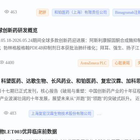
 结果显示，LET003在药代动力学特性上优于多种竞争分子。 此外，LET0
463
umab在高剂量水平相当的瘦体重促进效果，凸显了其成为肥胖治疗顶级疗法
肥胖
和铂医药（上海）有限责任公司
Bimagrumab
24全球创新药研发概览
05.18-2026.05.24期间全球多款创新药迎进展：阿斯利康醛固酮合成酶抑
高血压；勃林格殷格翰PDE4B抑制剂日本获批治肺纤维化；拜耳、强生、扬子江
重症肌无力、失眠、心衰。礼来三靶点减重药临床数据积极。
4400
AstraZeneca PLC
心脏衰竭
第十七期已正式发刊，核心报告《破局与重塑：中国创新药产业的十年征
产业波澜壮阔的十年发展，展望未来从“并跑”到“领跑”的突破式跃升。 近
风药业、和铂医药、复宏汉霖、加科思药业、普瑞基准 获得多项临床和商
483
纤维瘤II期。
上海复宏汉霖生物技术股份有限公司
和铂医药（上海）有限
LET003优异临床前数据