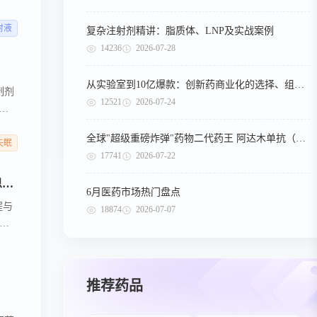
03在
的潜
注射液
复杂注射剂精讲：脂质体、LNP及实战案例
14236
2026-07-28
从实验室到10亿爆款：创新药商业化的选择、组织与执行
制剂
12521
2026-07-24
等
全球"超级重磅炸弹"药物二代药王 阿达木单抗（第二期）
失眠
17741
2026-07-22
高特佳生态圈的7条好消息：科望医药、达歌生物、长风药业、和铂医药、复宏汉霖、加科思、普瑞基准
6月医药市场热门盘点
程与
18874
2026-07-07
业化
责任公司
长风药业股份有限公司
推荐药品