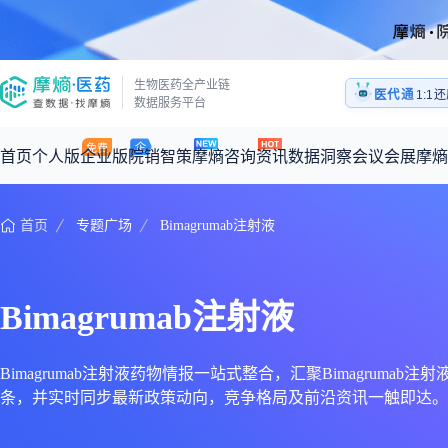
生物医药全产业链
医代通
医药
数据服务平台
1:1
医药
首页
个人版
企业版
院销智策
摩熵咨询
资讯
数据洞察
会议会展
摩熵
首页
专题广场
Bimagrumab注射液
咨询服务
摩熵原创
数据中心
摩熵视频
公司介绍
加入我们
医药市场洞察中心
全球
从实验室到10亿爆款：创新药商业化的选择、组织与执行
回放
产品立项评估及管线规划
深度分析
过评精选
数据定制服务
Bimagrumab注射液
王中健
基于市场数据，为您提供全面的市场趋势分析与决策支持
整合全球研发
产业/行业调研
政策法规
赛道梳理
市场洞察咨询
2026-07-24 20:00-21:00
2026年Q1总销售额：
3,066
亿元
全球在研新药
投资决策与交易估值
投融资
注册审批
“十五五”战略
Bimagrumab注射液药物情报一站式整合，汇聚Bimagrumab注
条，并实时同步最新政策动向，竞争格局及前沿资讯一触即达。Bi
时讯
科普
数据查询
医药洞见
会议