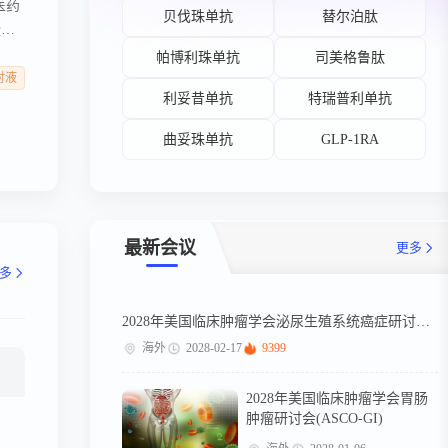
医药
贝伐珠单抗
替尔泊肽
隆抗
美格
帕博利珠单抗
司美格鲁肽
高剂
注射液
利妥昔单抗
特瑞普利单抗
物的
曲妥珠单抗
GLP-1RA
最新会议
更多
多
2028年美国临床肿瘤学会泌尿生殖系统癌症研讨会（ASCO-GU）
海外
2028-02-17
9399
2028年美国临床肿瘤学会胃肠
肿瘤研讨会(ASCO-GI)