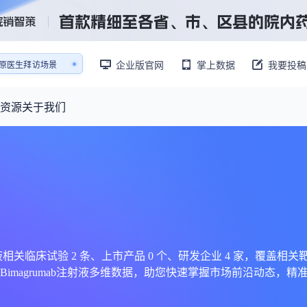
企业版官网
掌上数据
我要投稿
销售AI模拟陪练系统
还原医生拜访场景
销售AI模拟陪练系统
资源
关于我们
资源大厅
摩熵视野
联系我们
产业供需
产品与
药物研发中心
已收录4365条供需信息
报告大厅
前沿研究
最新供需：
转让厂房/资产/设备/设施
数据与行业前沿情报，为药物研发提供全链条专业信息支撑
已收录
份
115837
服务
摩熵说直播
财报业绩
：
383,255
个
本月临床：
84
个
最新
从实验室到10亿爆款：创新药商业化的选择、组织与执行
规划
研发注册政策
射液相关临床试验 2 条、上市产品 0 个、研发企业 4 家，覆盖相关靶
magrumab注射液多维数据，助您快速掌握市场前沿动态，精
专家观点
医药投融资