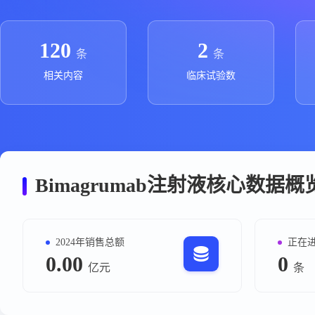
政策法规
药品生产企业
120
2
条
条
相关内容
临床试验数
Bimagrumab注射液核心数据概
2024年销售总额
正在
0.00
0
亿元
条