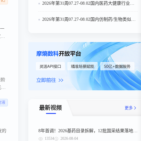
VR2
2026年第31周07.27-08.02国内医药大健康行业政策法规汇总
2026年第31周07.27-08.02国内仿制药/生物类似物申报/审批数据分析
这一
家新
基础
技术有限公司
床阶
元人
ND
注射液
最新视频
更多
8年首调！2026基药目录拆解，12批国采结果落地，十五五健康规划出台
发的
13534
2026-08-04