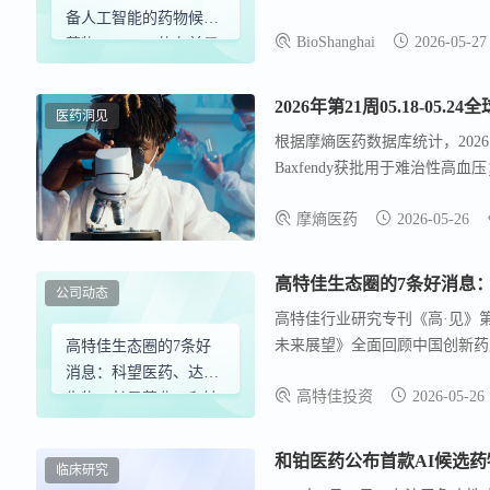
ACVR2A/2B靶向单克隆抗体。
备人工智能的药物候选
BioShanghai
2026-05-27
较低剂量下实现了与bimagr
药物 LET003 的有前景
力。
的临床前数据
2026年第21周05.18-05.
医药洞见
根据摩熵医药数据库统计，2026.
Baxfendy获批用于难治性
多款新药在华获批，覆盖肺癌、
摩熵医药
2026-05-26
公司动态
高特佳行业研究专刊《高·见》
未来展望》全面回顾中国创新药
高特佳生态圈的7条好
日， 科望医药、达歌生物、长
消息：科望医药、达歌
高特佳投资
2026-05-26
进展。 科望医药：ES014治疗硬
生物、长风药业、和铂
医药、复宏汉霖、加科
思、普瑞基准
和铂医药公布首款AI候选药物
临床研究