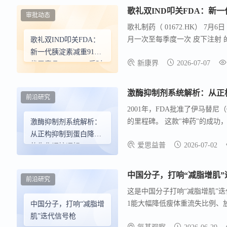
歌礼双IND叩关FDA：新一
审批动态
歌礼制药（ 01672.HK） 7
月一次至每季度一次 皮下注射 的新一
歌礼双IND叩关FDA：
点激动剂ASC35的每月一次复方固
新一代胰淀素减重91%
新康界
2026-07-07
发平台的 SALD（自组装脂质储库）
优于竞品，“GLP-1后时
91% ，ASC36_35 FDC较El
代”竞速白热化
素+"与三靶点竞速。
激酶抑制剂系统解析：从正
前沿研究
2001年，FDA批准了伊马替尼
的里程碑。 这款"神药"的成功，开启了小分
激酶抑制剂系统解析：
时代。 随着2025年11月19日S
从正构抑制到蛋白降解
爱思益普
2026-07-02
剂来到10个，为历年之最；累计
的生化调控逻辑
酶94种，靶向脂质激酶7种，这
百里程碑：主流筛选方法全解析
中国分子，打响“减脂增肌”
前沿研究
罕见病等领域，激酶抑制剂已成
这是中国分子打响“减脂增肌”迭代的
1能大幅降低瘦体重流失比例、放大
中国分子，打响“减脂增
肌”迭代信号枪