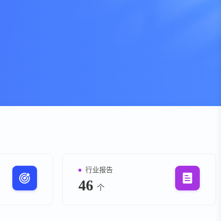
资
事件
询
询
行业报告
46
个