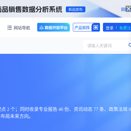
/
网站导航
产品矩阵
登录
免费注
请输入关键词
服务
团队介绍
招标采购
公司动态
临床研究
医保动态
浙江省嵊州市城北化工园区内拥有约60亩化工用地，配套约40000㎡标准化厂房，产权清晰、无权属纠纷，场地规整开阔，可满足生物医药、精细化工、新材料项目的生产、研发、仓储一体化布局，无需额外耗时拿地建房，项目落地即投产，大幅压缩项目建设周期。
交易并购
人事变动
点 2 个；同时收录专业报告 46 份、资讯动态 77 条、政策法规 0
准布局未来方向。
行业分析
审批动态
医投速递