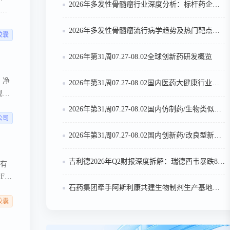
2026年多发性骨髓瘤行业深度分析：标杆药企案例与技术迭代研判
维化
方法
2026年多发性骨髓瘤流行病学趋势及热门靶点药物市场表现洞察
5胶囊
2026年第31周07.27-08.02全球创新药研发概览
；净
2026年第31周07.27-08.02国内医药大健康行业政策法规汇总
现主
公司
2026年第31周07.27-08.02国内仿制药/生物类似物申报/审批数据分析
公司
2026年第31周07.27-08.02国内创新药/改良型新药申请临床/获批临床/申请上市/获批上市数据分析
吉利德2026年Q2财报深度拆解：瑞德西韦暴跌81%退场，Livdelzi翻倍，丁肝新药成新增长点
自有
PF）
石药集团牵手阿斯利康共建生物制剂生产基地：51:49股权布局，270亿美元合作再升级
记。
5胶囊