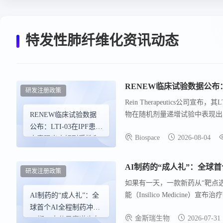
特发性肺纤维化资讯动态
RENEW临床试验数据公布：
研发注册政策
Rein Therapeutics公
物在随机剂量递增试验中表现出
RENEW临床试验数据
在《自然通讯》杂志上发表，证实
公布：LTI-03在IPF患者
Biospace
2026-08-04
估LTI-03的安全性和疗效，预
中表现出良好耐受性和
疗效
AI制药的“成人礼”：全球
研发注册政策
如果有一天，一款新药从“靶点选
能（Insilico Medicine）宣
AI制药的“成人礼”：全
验，成为AI制药的领跑管线之
球首个AI全程制药冲进
金斯瑞生物
2026-07-31
III期，大分子赛道也在