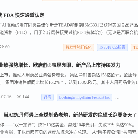
获 FDA 快速通道认定
AI驱动的潜在同类最佳创新泛TEAD抑制剂ISM6331已获得美国食品药
道资格（FTD），用于治疗既往接受过抗PD-1抗体治疗（无论是否联合抗
后疾病进展的、不可切除恶性胸膜间皮瘤成年患者。 此前，FDA于2024年
60
孤儿药资格（ODD）；并于2023年2月授予英矽智能领先管线
特发性肺纤维化
INS018-055胶囊
T
-055）孤儿药资格（ODD）用于特发性肺纤维化（IPF）治疗，该管线目前已到达III
标准的前提下，ISM6331将有资格获得加速批准和优先审评，并可启用
年业绩强势增长，欧唐静®表现亮眼、新产品上市持续发力
市，推动人用药品业务强势增长。 集团净销售额达158亿欧元，欧唐静 
集团净销售额同比增长16.2% * ，达到158亿欧元，其中人用药品业务1
。
-07-16
144
肾病
Boehringer Ingelheim Fremont Inc
BI 76453
”！当AI炼丹师遇上全球制造老炮，新药研发的绝望长跑要变天了
——“双十定律”：烧掉10亿美金，熬过10年光阴，失败率却高达90%。
业雪崩，正以肉眼可见的速度从概念冲向兑现。 从“瞎子摸象”到“按图索