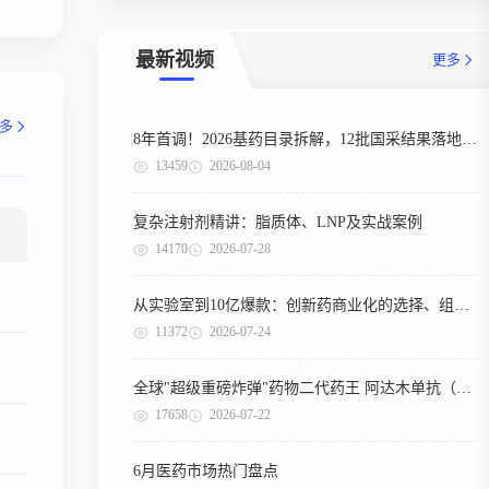
最新视频
更多
多
8年首调！2026基药目录拆解，12批国采结果落地，十五五健康规划出台
13459
2026-08-04
复杂注射剂精讲：脂质体、LNP及实战案例
14170
2026-07-28
从实验室到10亿爆款：创新药商业化的选择、组织与执行
11372
2026-07-24
全球"超级重磅炸弹"药物二代药王 阿达木单抗（第二期）
17658
2026-07-22
6月医药市场热门盘点