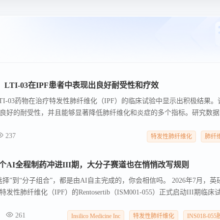
LTI-03在IPF患者中表现出良好耐受性和疗效
司宣布，其LTI-03药物在治疗特发性肺纤维化（IPF）的临床试验中显示出积极结果
良好的耐受性，并且能够显著降低肺纤维化和炎症的多个指标。研究数据
了LTI-03的安全性及对IPF患者的潜在益处。RENEW临床试验将进一
237
计将招募约120名患者。
特发性肺纤维化
肺纤
首个AI全程制药冲进III期，大分子赛道也在悄悄改写规则
择”到“分子组合”，都是由AI自主完成的，你会相信吗。 2026年7月，英
布治疗特发性肺纤维化（IPF）的Rentosertib（ISM001-055）正式启动III期临床
一。 更值得关注的是它背后释放的信号。
261
Insilico Medicine Inc
特发性肺纤维化
INS018-05