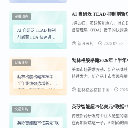
悄悄改写规则
AI 自研泛 TEAD 抑制剂斩
审批动态
7月29日，英矽智能宣布，其自研
督管理局（FDA）授予的快速通
AI 自研泛 TEAD 抑制
CTLA-4抗体治疗）及含铂化疗
剂斩获 FDA 快速通道
新浪医药
2026-07-30
针对同一适应症授予ISM6331
认定
Rentosertib（ISM001
床试验阶段。 此外，在符合相关
勃林格殷格翰2026年上半
财报业绩
审评路径。
美国市场需求强劲、新产品陆续上
持续发力，新产品上市表现亮眼。 
勃林格殷格翰2026年上
亿欧元，动物保健业务26亿欧元
半年业绩强势增长，欧
勃林格殷格翰中国
2026
唐静®表现亮眼、新产
品上市持续发力
英矽智能超25亿美元“联姻
交易并购
传统新药研发有个让人绝望的别称
在再加保瑞这一子，AI制药的商
英矽智能超25亿美元“联