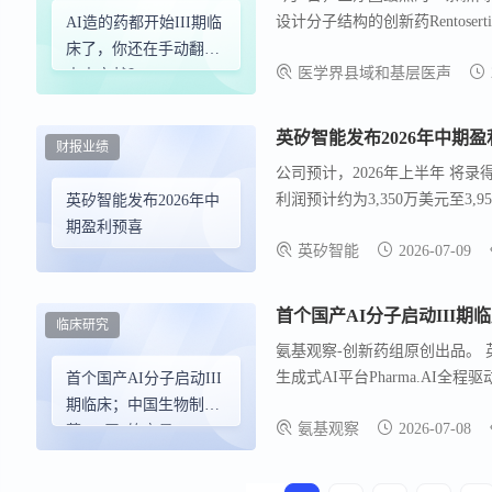
设计分子结构的创新药Rentoser
AI造的药都开始III期临
（ IPF），其靶点和新颖结构
床了，你还在手动翻指
医学界县域和基层医声
的三分之一。
南查文献？
英矽智能发布2026年中期
财报业绩
公司预计，2026年上半年 将录得收
利润预计约为3,350万美元至3,
英矽智能发布2026年中
要受益于集团持续推进收入增长
期盈利预喜
英矽智能
2026-07-09
在2026年上半年在推进全球
首个国产AI分子启动III期
临床研究
氨基观察-创新药组原创出品。 
生成式AI平台Pharma.AI全程驱
首个国产AI分子启动III
适应症的III期临床试验，相关研究信
期临床；中国生物制
氨基观察
2026-07-08
药，1天2笔交易