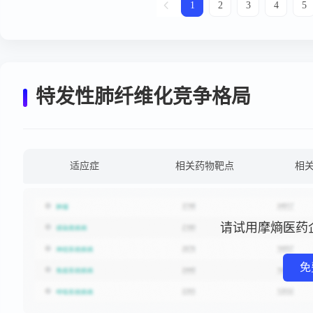
1
2
3
4
5
特发性肺纤维化竞争格局
适应症
相关药物靶点
相
请试用摩熵医药
免