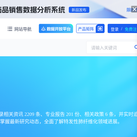
/
网站导航
产品矩阵
登录
免费注
请输入关键词
服务
团队介绍
招标采购
公司动态
临床研究
医保动态
求购伤筋正骨酊国家药品标准WS-10899(ZD-0899)-2002-2012Z一份！【注意要高清版本的】
交易并购
人事变动
相关资讯 2209 条、专业报告 201 份、相关政策 6 条，并实时
掌握最新研究动态，全面了解特发性肺纤维化领域进展。
行业分析
审批动态
医投速递