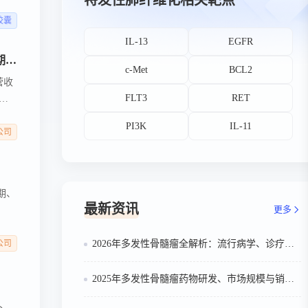
特发性肺纤维化相关靶点
5胶囊
IL-13
EGFR
英矽智能再牵康哲药业斩获12亿CNS合作，半年营收暴涨272%，全球首款AI原创药挺进III期临床
c-Met
BCL2
营收
FLT3
RET
0亿
PI3K
IL-11
公司
期、
最新资讯
更多
公司
2026年多发性骨髓瘤全解析：流行病学、诊疗及医保政策梳理
2025年多发性骨髓瘤药物研发、市场规模与销售趋势全解析
、