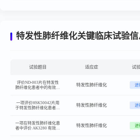
特发性肺纤维化关键临床试验信
试验题目
适应症
试
评价ND-003片在特发性
特发性肺纤维化
进
肺纤维化患者中的有效性
和安全性的单中心、随
机、开放Ⅱa期概念验证
性临床试验
一项评价HSK50042片用
特发性肺纤维化
进
于特发性肺纤维化患者的
有效性及安全性的多中
心、随机、双盲、安慰剂
对照的Ⅱ期临床研究
一项在特发性肺纤维化患
特发性肺纤维化
进
者中评价 AK3280 有效性
和安全性的多中心、随
机、双盲安慰剂对照和开