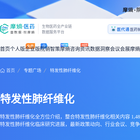
医药
生物医药全产业链
医代通
1:1
数据服务平台
医药
首页
个人版
企业版
院销智策
摩熵咨询
资讯
数据洞察
会议会展
摩熵
首页
专题广场
特发性肺纤维化
咨询服务
摩熵原创
数据中心
摩熵视频
公司介绍
加入我们
医药市场洞察中心
全球
从实验室到10亿爆款：创新药商业化的选择、组织与执行
回放
产品立项评估及管线规划
深度分析
过评精选
数据定制服务
特发性肺纤维化
王中健
基于市场数据，为您提供全面的市场趋势分析与决策支持
整合全球研发
产业/行业调研
政策法规
赛道梳理
市场洞察咨询
2026-07-24 20:00-21:00
2026年Q1总销售额：
3,066
亿元
全球在研新药
投资决策与交易估值
投融资
注册审批
“十五五”战略
特发性肺纤维化全方位介绍，整合特发性肺纤维化相关内容 1,480 条、
特发性肺纤维化临床研究进展，最新政策动向、行业会议、竞争
时讯
科普
数据查询
医药洞见
会议