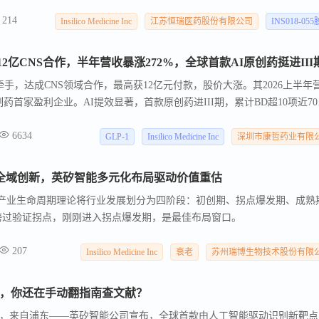
半。
214
Insilico Medicine Inc
江苏恒瑞医药股份有限公司
INS018-05
牵手，达成CNS领域合作，最高获12亿元付款，股价大涨。其2026上半年
制药首家盈利企业。AI提效显著，首款原创药进III期，累计BD超10项近7
6634
GLP-1
Insilico Medicine Inc
深圳市康哲药业有限
l AI全域创新，英矽智能多元化布局驱动价值重估
。 产业生命周期理论将行业发展划分为四阶段：初创期、拐点爆发期、成熟
跨过验证拐点，刚刚进入拐点爆发期，是最佳布局窗口。
207
Insilico Medicine Inc
衰老
苏州瑞博生物技术股份有限
床了，你还在手动翻指南查文献？
闻，来自浦东——英矽智能公司宣布，全球首款由人工智能驱动识别新靶点