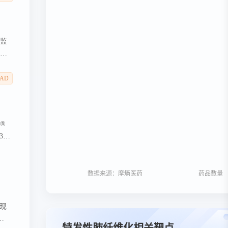
品监
6月
EAD
期临
滚动
®
31
2 输注用浓缩粉末
数据来源：摩熵医药
药品数量
 现