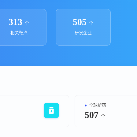
上市医药企业年报
投融
临床进展
投融资
313
505
个
个
机构查
相关靶点
研发企业
企业查
全球新药
507
个