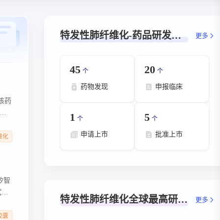
特发性肺纤维化-药品研发状态数据概览
更多
45
20
个
个
药物发现
申报临床
。该药
已
1
5
个
个
步评
申请上市
批准上市
维化
矽智
试
特发性肺纤维化全球最高研发阶段
更多
5胶囊