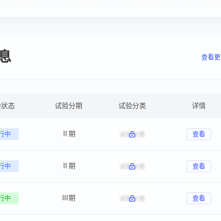
息
查看更
验状态
试验分期
试验分类
详情
行中
Ⅱ期
查看
行中
Ⅱ期
查看
行中
Ⅲ期
查看