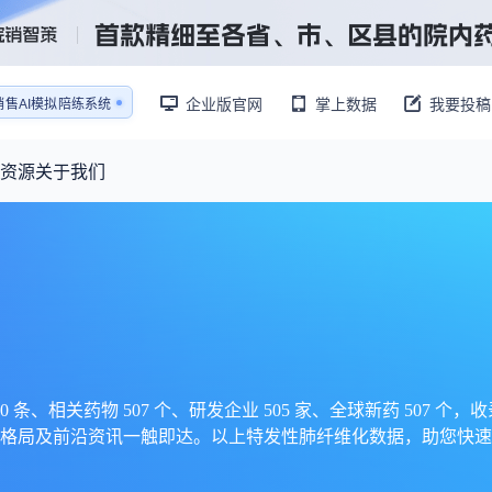
销售AI模拟陪练系统
企业版官网
掌上数据
我要投稿
还原医生拜访场景
销售AI模拟陪练系统
资源
关于我们
资源大厅
摩熵视野
联系我们
产业供需
产品与
药物研发中心
已收录4364条供需信息
报告大厅
前沿研究
最新供需：
其他
数据与行业前沿情报，为药物研发提供全链条专业信息支撑
已收录
份
115835
服务
摩熵说直播
财报业绩
：
382,483
个
本月临床：
84
个
最新
从实验室到10亿爆款：创新药商业化的选择、组织与执行
规划
研发注册政策
相关药物 507 个、研发企业 505 家、全球新药 507 个，收录
格局及前沿资讯一触即达。以上特发性肺纤维化数据，助您快速
专家观点
医药投融资