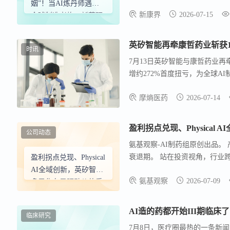
骥”：AI把四年磨一剑砍成一年
姻”！当AI炼丹师遇上
新康界
2026-07-15
全球制造老炮，新药研
发的绝望长跑要变天了
时讯
7月13日英矽智能与康哲药业再
增约272%首度扭亏，为全球AI
美元，行业迎价值拐点。
摩熵医药
2026-07-14
盈利拐点兑现、Physica
公司动态
氨基观察-AI制药组原创出品
衰退期。 站在投资视角，行业
盈利拐点兑现、Physical
AI全域创新，英矽智能
氨基观察
2026-07-09
多元化布局驱动价值重
估
AI造的药都开始III期临
临床研究
7月8日，医疗圈最热的一条新