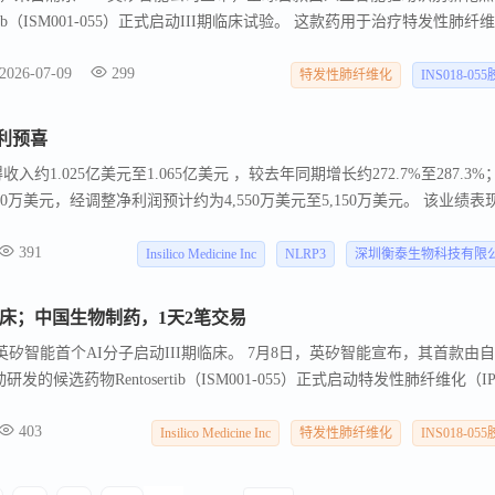
tib（ISM001-055）正式启动III期临床试验。 这款药用于治疗特发性肺纤
均由AI辅助发现，具有“全球首创”潜力。 AI将新药研发周期压缩到了传统
2026-07-09
299
特发性肺纤维化
INS018-05
盈利预喜
入约1.025亿美元至1.065亿美元 ，较去年同期增长约272.7%至287.3%
950万美元，经调整净利润预计约为4,550万美元至5,150万美元。 该业绩表
的战略举措，以及运营效率的系统性提升。 此次业绩显著增长， 得益于
391
范围内对外授权、联合开发及研究合作方面所取得的积极成果。
Insilico Medicine Inc
NLRP3
深圳衡泰生物科技有限
临床；中国生物制药，1天2笔交易
英矽智能首个AI分子启动III期临床。 7月8日，英矽智能宣布，其首款由
动研发的候选药物Rentosertib（ISM001-055）正式启动特发性肺纤维化（I
息已在国家药监局药审中心（CDE）平台与ClinicalTrials.gov完成登
403
Insilico Medicine Inc
特发性肺纤维化
INS018-05