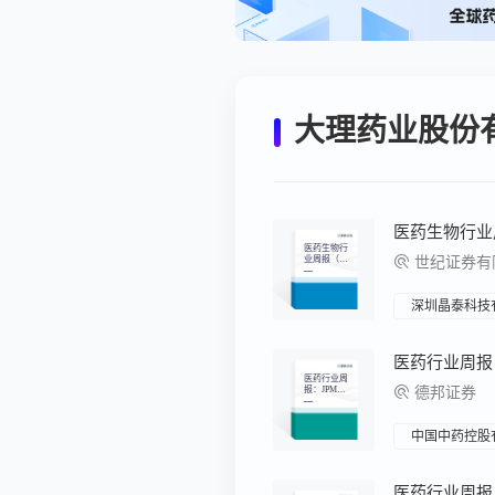
大理药业股份
医药生物行
业周报（2
世纪证券有
月第2
周）：医保
商保一体化
结算加速
深圳晶泰科技
医药行业周
报：JPM大
德邦证券
会中国公司
梳理，开启
创新3.0时代
中国中药控股