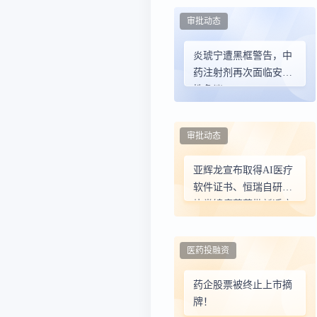
审批动态
炎琥宁遭黑框警告，中
药注射剂再次面临安全
性争议
审批动态
亚辉龙宣布取得AI医疗
软件证书、恒瑞自研阿
片类镇痛药获批新适应
症……
医药投融资
药企股票被终止上市摘
牌！