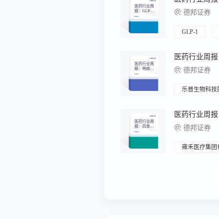
医药行业周
报：GLP-1
德邦证券
授权再次火
热，哪些管
线值得关注
GLP-1
医药行业周
报：带病人
德邦证券
群需求或满
足，商业健
康险或开启
医药新周期
乐普生物科技
医药行业周
报：四季度
德邦证券
推荐：医药
低位反弹，
看好超跌白
马、基本面
雍禾医疗集团
好、成长股
等