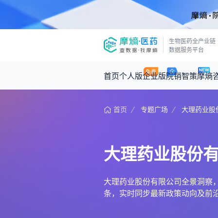
生物医药全产业链
数据服务平台
首页
个人版
企业版
院销智策
摩熵
首页
专题广场
大理药业股
咨询服务
摩熵原创
数据中心
摩熵视频
公司介绍
医药市场洞察中心
回放
产品立项评估及管线规划
深度分析
大理药业股份
王中健
基于市场数据，为您提供全面的市场
产业/行业调研
政策法规
2026-07-24 2
2026年Q1总销售额：
3,066
亿元
投资决策与交易估值
投融资
大理药业股份有限公司全景洞察，整合
条，实时同步最新政策动向及前
时讯
数据查询
医药洞见