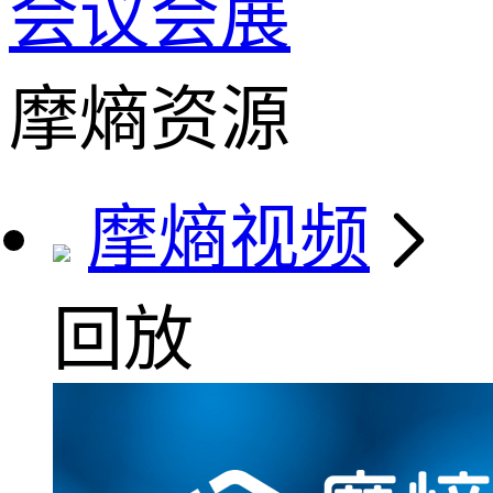
会议会展
摩熵资源
摩熵视频
回放