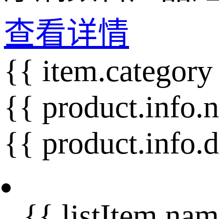
查看详情
{{ item.category
{{ product.info.
{{ product.info.
{{ listItem.nam