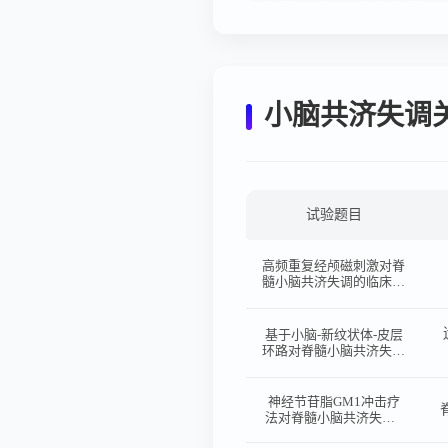
小脑共济失调
试验题目
高频重复经颅磁刺激对脊
髓小脑共济失调的临床疗
效研究
基于小脑-新纹状体-皮层
环路对脊髓小脑共济失调
患者个体化dTMS治疗的
随机对照试验
神经节苷脂GM1冲击疗
法对脊髓小脑共济失调3
型的疾病改善作用：一项