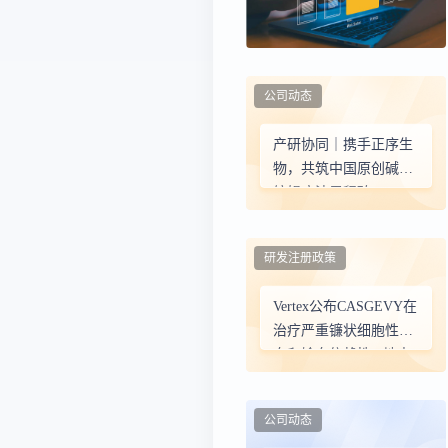
公司动态
产研协同｜携手正序生
物，共筑中国原创碱基
编辑疗法里程碑
研发注册政策
Vertex公布CASGEVY在
治疗严重镰状细胞性贫
血和输血依赖性β-地中
海贫血儿童中的临床数
据
公司动态