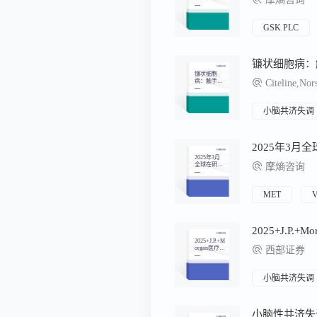
药月报
GSK PLC
镰状细胞病：
镰状细胞
病：触手可
Citeline,No
及的治愈，
正义仍遥不
可及
小脑共济失调
2025年3月
2025年3月
全球在研新
摩熵咨询
药月报
MET
2025+J.P.+M
organ医疗健
西部证券
康行业大会
MNC总结
(下)：全球
盛会共话交
小脑共济失调
易合作，创
新驱动医药
行业变革
小脑性共济失