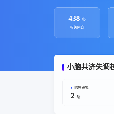
政策法规
药品生产企业
438
条
相关内容
小脑共济失调
临床研究
2
条