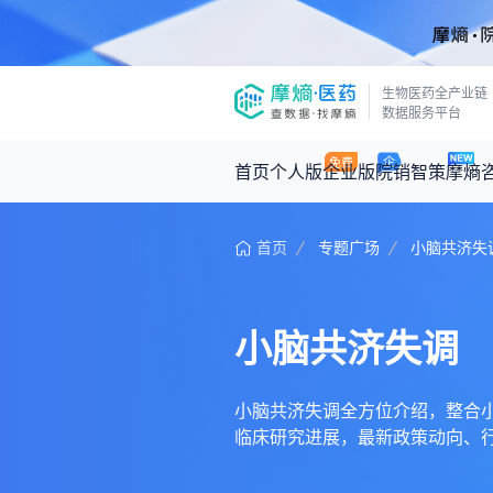
生物医药全产业链
数据服务平台
首页
个人版
企业版
院销智策
摩熵
首页
专题广场
小脑共济失
咨询服务
摩熵原创
数据中心
摩熵视频
公司介绍
医药市场洞察中心
回放
产品立项评估及管线规划
深度分析
小脑共济失调
王中健
基于市场数据，为您提供全面的市场
产业/行业调研
政策法规
2026-07-24 2
2026年Q1总销售额：
3,066
亿元
投资决策与交易估值
投融资
小脑共济失调全方位介绍，整合小脑共
临床研究进展，最新政策动向、
时讯
数据查询
医药洞见