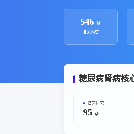
政策法规
药品生产企业
546
条
相关内容
糖尿病肾病核
临床研究
95
条