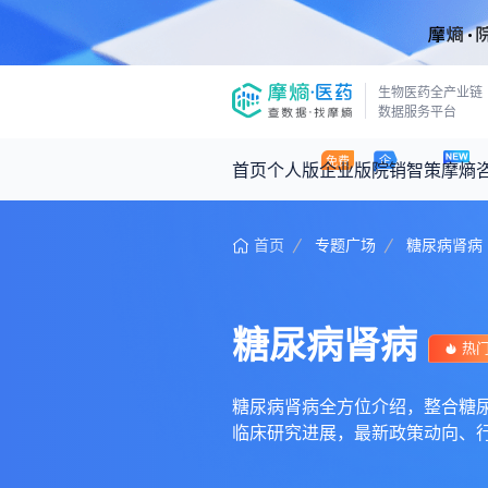
生物医药全产业链
数据服务平台
首页
个人版
企业版
院销智策
摩熵
首页
专题广场
糖尿病肾病
咨询服务
摩熵原创
数据中心
摩熵视频
公司介绍
医药市场洞察中心
回放
产品立项评估及管线规划
深度分析
糖尿病肾病
王中健
热
基于市场数据，为您提供全面的市场
产业/行业调研
政策法规
2026-07-24 2
2026年Q1总销售额：
3,066
亿元
投资决策与交易估值
投融资
糖尿病肾病全方位介绍，整合糖尿病肾病
临床研究进展，最新政策动向、
时讯
数据查询
医药洞见