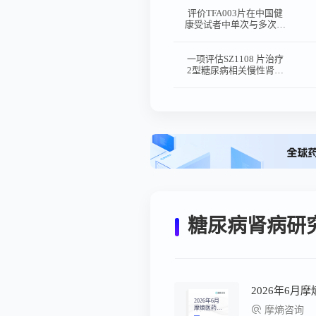
评价TFA003片在中国健
康受试者中单次与多次给
药安全性、耐受性和药代
动力学的单中心、随机、
双盲、安慰剂对照I期临
一项评估SZ1108 片治疗
床试验
2型糖尿病相关慢性肾脏
病患者的安全性和有效性
的多中心、随机、双盲、
安慰剂对照Ⅱ期临床研究
糖尿病肾病研
2026年6
2026年6月
摩熵医药健
摩熵咨询
康投融资&