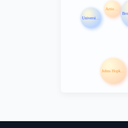
Artios Pharma Ltd
University of Calgary
Johns Hopkins University