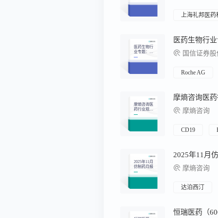
交易月报
上海礼邦医药
医药生物行
业专题：M
国信证券股份
NC在CVRM
赛道布局更
新-海外制药
企业2026Q1
Roche AG
业绩回顾
摩熵咨询医
药行业观察
摩熵咨询
周报（2026.
01.05-2026.0
1.11）
CD19
2025年11
2025年11月
仿制药月报
摩熵咨询
达泊西汀