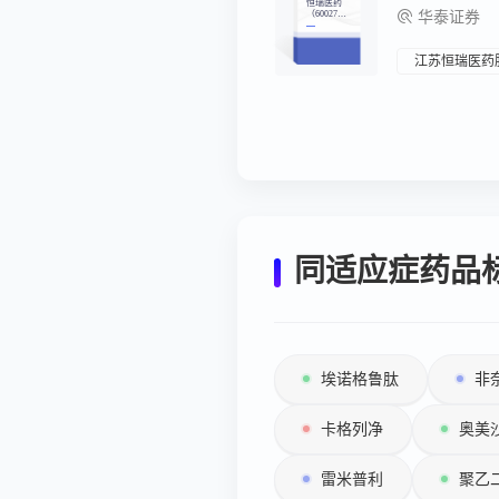
恒瑞医药
（60027
华泰证券
6）：创新
药收获期已
至，国际化
战略加速
江苏恒瑞医药
同适应症药品
埃诺格鲁肽
非
卡格列净
奥美
雷米普利
聚乙