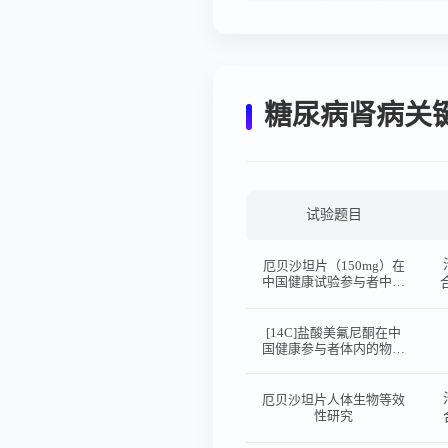
糖尿病肾病关
试验题目
厄贝沙坦片（150mg）在
中国健康试验参与者中空
腹给药条件下随机、开
放、单剂量、两序列、两
周期、双交叉生物等效性
[14C]盐酸美氟尼酮在中
试验
国健康参与者体内的物质
平衡研究
厄贝沙坦片人体生物等效
性研究