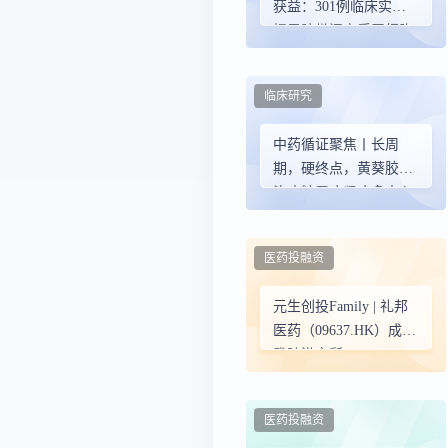
获益：301例临床实证
揭示脐带间充质干细胞
对2型糖尿病的综合干
预价值
临床研究
中药循证聚焦丨长周
期，硬终点，黄葵胶囊
治疗糖尿病肾病多中心
研究正式启动
医药投融资
元生创投Family | 礼邦
医药（09637.HK）成功
登陆港交所
医药投融资