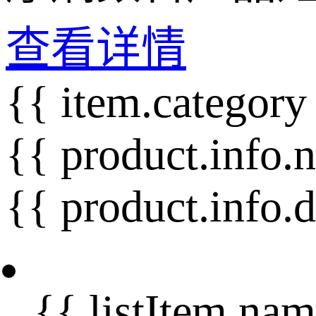
查看详情
{{ item.category
{{ product.info.
{{ product.info.
{{ listItem.nam