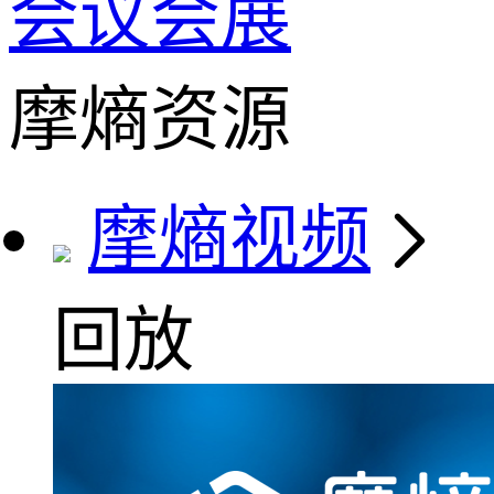
会议会展
摩熵资源
摩熵视频
回放