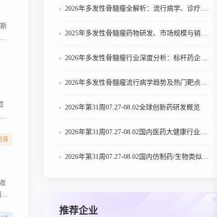
2026年多发性骨髓瘤全解析：流行病学、诊疗及医保政策梳理
阿斯
2025年多发性骨髓瘤药物研发、市场规模与销售趋势全解析
利
亿美
2026年多发性骨髓瘤行业深度分析：标杆药企案例与技术迭代研判
权使
a AB
关联
2026年多发性骨髓瘤流行病学趋势及热门靶点药物市场表现洞察
症
2026年第31周07.27-08.02全球创新药研发概览
焦
2026年第31周07.27-08.02国内医药大健康行业政策法规汇总
，托雷
注射液
导致
2026年第31周07.27-08.02国内仿制药/生物类似物申报/审批数据分析
已收
利康
获1
推荐企业