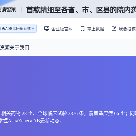
销售AI模拟陪练系统
企业版官网
掌上数据
我要投稿
还原医生拜访场景
销售AI模拟陪练系统
资源
关于我们
资源大厅
摩熵视野
联系我们
产业供需
产品与
药物研发中心
已收录4365条供需信息
报告大厅
前沿研究
最新供需：
转让厂房/资产/设备/设施
数据与行业前沿情报，为药物研发提供全链条专业信息支撑
已收录
份
115837
服务
摩熵说直播
财报业绩
：
383,255
个
本月临床：
84
个
最新
从实验室到10亿爆款：创新药商业化的选择、组织与执行
规划
研发注册政策
容 122 条、相关药物 28 个、全球临床试验 3876 条，覆盖适应症 6
straZeneca AB最新动态。
专家观点
医药投融资