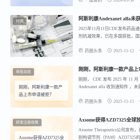
一度医药
2026-03-30
亿美元首付款，后续可获最高1
使用费北京经济技术开发区。 
权，并持续推进KRAS通路及tA
阿斯利康Andexanet al
时讯
2025年11月11日CDE发布药品
剂抗凝效果，已在多国获批，国
药圈头条
2025-11-12
刚刚，阿斯利康一款产品上
审批动态
刚刚， CDE 发布 2025 年 11
Andexanet alfa 收到通知
刚刚，阿斯利康一款产
重组蛋白，能够高度亲和力与口服
品上市申请被拒？
药圈头条
2025-11-11
前，Andexanet alfa已
阿哌沙班和利伐沙班治疗后出现
Axsome获得AZD732
研发注册政策
Axsome Therapeutics公
别构调节剂（PAM）AZD7325
Axsome获得AZD7325全