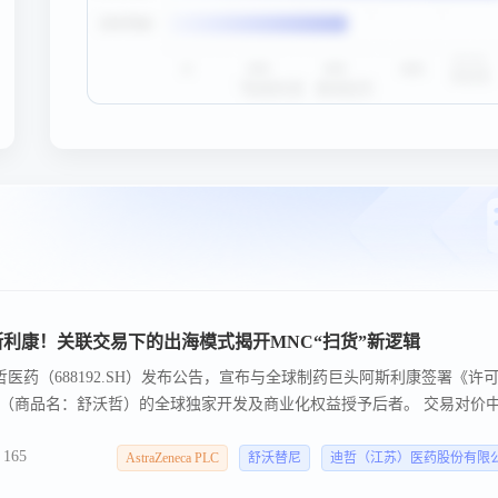
利康！关联交易下的出海模式揭开MNC“扫货”新逻辑
h迪哲医药（688192.SH）发布公告，宣布与全球制药巨头阿斯利康签署《许
（商品名：舒沃哲）的全球独家开发及商业化权益授予后者。 交易对价
6亿美元 （约合人民币43亿元），以及最高达4亿美元的临床开发里程碑款和
165
超15亿美元。 公告发布14秒后，迪哲医药股价直线拉升封死20cm涨停
AstraZeneca PLC
舒沃替尼
迪哲（江苏）医药股份有限
元。