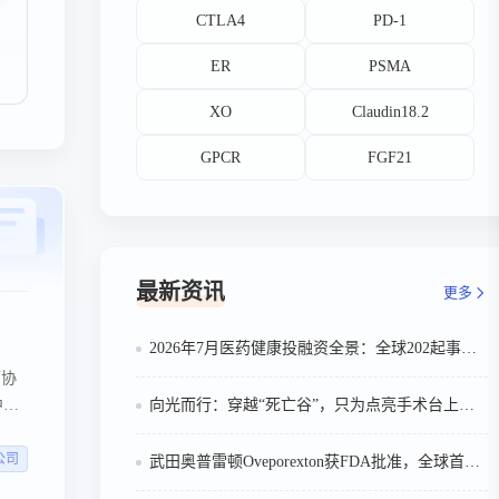
CTLA4
PD-1
ER
PSMA
XO
Claudin18.2
GPCR
FGF21
最新资讯
更多
2026年7月医药健康投融资全景：全球202起事件、中国99起，医疗器械+医药研发双赛道吸金564亿
可协
中，
向光而行：穿越“死亡谷”，只为点亮手术台上的那束光
5亿
，次
公司
武田奥普雷顿Oveporexton获FDA批准，全球首个靶向食欲素的1型发作性睡病对因治疗药物上市