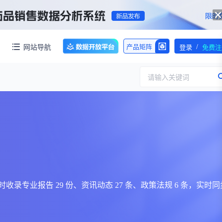
/
网站导航
产品矩阵
登录
免费注
请输入关键词
服务
团队介绍
招标采购
公司动态
临床研究
医保动态
浙江省嵊州市城北化工园区内拥有约60亩化工用地，配套约40000㎡标准化厂房，产权清晰、无权属纠纷，场地规整开阔，可满足生物医药、精细化工、新材料项目的生产、研发、仓储一体化布局，无需额外耗时拿地建房，项目落地即投产，大幅压缩项目建设周期。
交易并购
人事变动
6 个；同时收录专业报告 29 份、资讯动态 27 条、政策法规 6 条，实时
行业分析
审批动态
医投速递