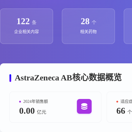
政策法规
药品生产企业
122
28
条
个
企业相关内容
相关药物
AstraZeneca AB核心数据概览
2024年销售额
适应
0.00
66
亿元
个