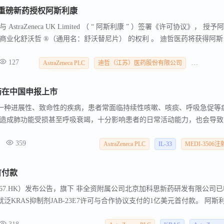
药重磅新药授权阿斯利康
raZeneca UK Limited （ “ 阿斯利康 ” ）签署《许可协议》， 授予
商业化舒沃哲 ®（通用名：舒沃替尼片） 的权利 。 迪哲医药将获得阿斯
款 6 亿美元 ， 最高达 4 亿美元的临床开发里程碑款项以及最高达 5 
127
哲医药将获得按舒沃哲 ® 全球销售额最高到低双位数的阶梯式比例的特许
AstraZeneca PLC
迪哲（江苏）医药股份有限公司
AstraZenec
AstraZeneca AB 同受 AstraZeneca PLC 控制，阿斯利康系公司的
药在中国申报上市
是一种进展性、致命性的疾病，患者常面临持续性咳嗽、咳痰、呼吸急促等
造成肺功能受损甚至呼吸衰竭，十分影响患者的日常活动能力，也会导致
6年6月26日，据中国国家药品审评中心（CDE）官网最新显示， 阿斯利康（
359
 的 1类新药托雷奇单抗注射液 （Tozorakimab）在华申报上市。 公开资料显示
AstraZeneca PLC
IL-33
MEDI-3506
IL-33单抗，特异性抑制还原和氧化的IL-33信号，具有减轻炎症和破坏
的潜力。
首付款
（01167.HK）发布公告，旗下 非全资附属公司北京加科思新药研发有限公司
AB）就泛KRAS抑制剂JAB-23E7许可与合作协议支付的1亿美元首付款。 阿斯
全球市场独家开发与商业化权；中国市场由双方共同开发、共同商业化；加科思