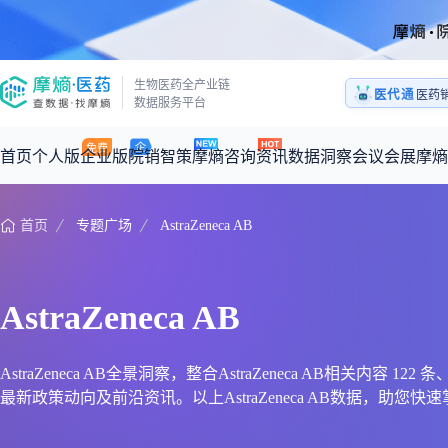
医药
生物医药全产业链
医代通
1:1
数据服务平台
医药
首页
个人版
企业版
院销智策
摩熵咨询
资讯
数据洞察
会议会展
摩熵
首页
专题广场
AstraZeneca AB
咨询服务
摩熵原创
数据中心
摩熵视频
公司介绍
加入我们
医药市场洞察中心
全球
从实验室到10亿爆款：创新药商业化的选择、组织与执行
回放
产品立项评估及管线规划
深度分析
过评精选
数据定制服务
AstraZeneca AB
王中健
基于市场数据，为您提供全面的市场趋势分析与决策支持
整合全球研发
产业/行业调研
政策法规
赛道梳理
市场洞察咨询
2026-07-24 20:00-21:00
2026年Q1总销售额：
3,066
亿元
全球在研新药
投资决策与交易估值
投融资
注册审批
“十五五”战略
AstraZeneca AB全景洞察，整合AstraZeneca AB相关内
最新政策动向及前沿资讯。以上AstraZeneca AB数据，助您快速掌握A
时讯
科普
数据查询
医药洞见
会议