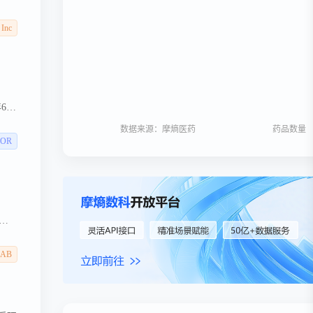
公司
研究中
 Inc
5万
家领
新
年6月
7日
数据来源：摩熵医药
药品数量
英语
POR
产
附件
a AB