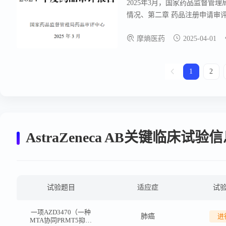
2025年3月，国家药品监督管
情况、第二章 药品注册申请审
流、第五章 完善药品技术指导
摩熵医药
2025-04-01
训、第八章 2024年度药品审评
1
2
AstraZeneca AB关键临床试验
试验题目
适应症
试
一项AZD3470（一种
肺癌
进
MTA协同PRMT5抑制