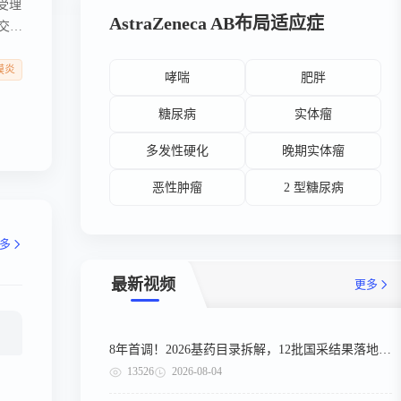
受理
AstraZeneca AB布局适应症
交
培
膜炎
哮喘
肥胖
糖尿病
实体瘤
多发性硬化
晚期实体瘤
恶性肿瘤
2 型糖尿病
多
最新视频
更多
8年首调！2026基药目录拆解，12批国采结果落地，十五五健康规划出台
13526
2026-08-04