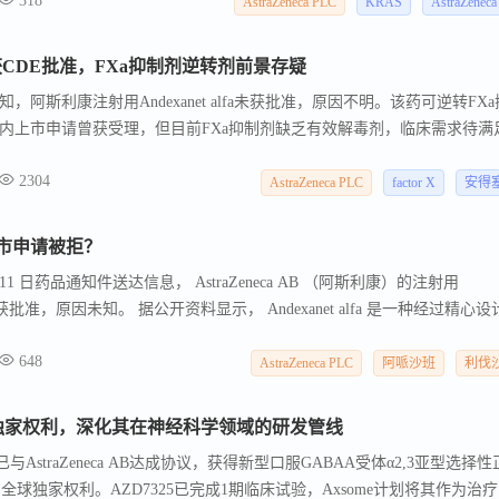
318
9.15亿美元开发及商业化里程碑付款，以及中国以外市场净销售额分级特
AstraZeneca PLC
KRAS
AstraZenec
阿斯利康主导中国以外全球临床、注册与商业化；加科思保留中国共同开
DC等管线研发。
fa未获CDE批准，FXa抑制剂逆转剂前景存疑
通知，阿斯利康注射用Andexanet alfa未获批准，原因不明。该药可逆转FX
内上市申请曾获受理，但目前FXa抑制剂缺乏有效解毒剂，临床需求待满
2304
AstraZeneca PLC
factor X
安得
市申请被拒？
 月 11 日药品通知件送达信息， AstraZeneca AB （阿斯利康）的注射用
件 ，未获批准，原因未知。 据公开资料显示， Andexanet alfa 是一种经过精心
和注射 FXa 抑制剂结合，从而快速逆转其抗凝效果，并帮助实现止血。
648
在美国获得加速批准，并在欧盟、瑞士和英国获得有条件批准 ， 适用于接受FXa抑
AstraZeneca PLC
阿哌沙班
利伐
因危及生命或出血失控而需要逆转抗凝治疗的患者 。
5全球独家权利，深化其在神经科学领域的研发管线
司宣布，已与AstraZeneca AB达成协议，获得新型口服GABAA受体α2,3亚型选择
的全球独家权利。AZD7325已完成1期临床试验，Axsome计划将其作为治