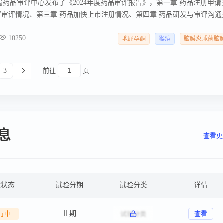
理局药品审评中心发布了《2024年度药品审评报告》，第一章 药品注册申请
评审评情况、第三章 药品加快上市注册情况、第四章 药品研发与审评沟通
原则体系、第六章 药品监管科学研究、第七章 药品研发与技术审评宣贯与
10250
主要工作回顾
地屈孕酮
猴痘
脑膜炎球菌脑
3
前往
页
信息
查看更
验状态
试验分期
试验分类
详情
行中
Ⅱ期
查看