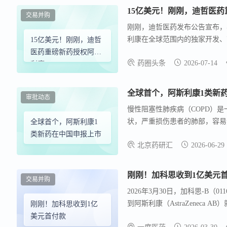
15亿美元！刚刚，迪哲医
交易并购
刚刚，迪哲医药发布公告宣布，与 Ast
利康在全球范围内的独家开发、
15亿美元！刚刚，迪哲
康支付的 一次性、不可返还的首付
医药重磅新药授权阿斯
药圈头条
2026-07-14
元的销售里程碑款项 ，此外迪
利康
用费。 阿斯利康与公司并列第一大股东 
法人，本次交易构成关联交易。
全球首个，阿斯利康1类新
审批动态
慢性阻塞性肺疾病（COPD）
状，严重损伤患者的肺部，容易
全球首个，阿斯利康1
虑、抑郁和睡眠障碍等。 202
类新药在中国申报上市
北京药研汇
2026-06-29
AstraZeneca AB ）申报的
奇单抗注射液 是一种潜在的首创
COPD恶化的黏液功能障碍循环
刚刚！加科思收到1亿美元
交易并购
2026年3月30日，加科思-B
到阿斯利康（AstraZeneca 
刚刚！加科思收到1亿
获得JAB-23E73中国以外
美元首付款