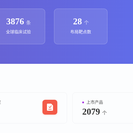
上市医药企业年报
投融
临床进展
投融资
3876
28
条
个
机构查
全球临床试验
布局靶点数
企业查
症
上市产品
2079
个