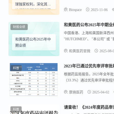
痫的潜在药物，并计划于2026年开始2
球独家权利，深化其在
Biospace
2025-11-06
Baergic Bio Inc.的100%
神经科学领域的研发管
表现出良好的安全性和耐受性。
线
新病例被诊断。尽管目前有治疗选择，
和黄医药公布2025年中期业
财报业绩
导中枢神经系统（CNS）疾病
中国香港、上海和美国新泽西州: 2
颖作用机制的差异化产品，以实
"HUTCHMED"、 "本公司" 或 
和黄医药公布2025年中
30日止六个月的财务业绩以及提
期业绩
和黄医药官微
2025-08-
(星期四) 美国东部夏令时间上午
场次) ，并于明天2025年8月8
www.hutch-med.com/eve
2023年已通过优先审评审
科普
根据药监局报告，2023年全年
（33.3%）通过优先审评审批
品92个品种，包含72个上市许
摩熵医药
2025-04-02
3）
请查收！《2024年度药品
科普