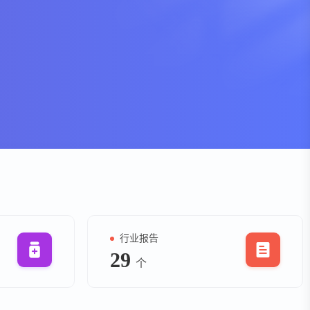
资
事件
询
询
行业报告
29
个