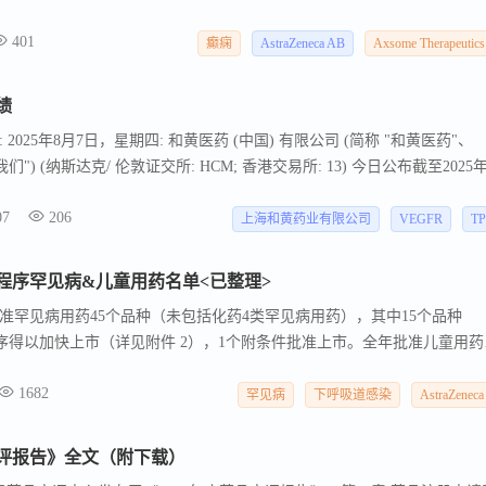
期临床试验。该交易通过Axsome收购Avenue Therapeutics Inc.的子
401
股权以及修改Baergic Bio与AstraZeneca之间的许可协议来实现。AZD7325在临床
癫痫
AstraZeneca AB
Axsome Therapeutics
癫痫是一种慢性且致残的神经系统疾病，影响美国约340万人，每年约有1
但超过三分之一的病人对治疗没有反应。Axsome Therapeutics是一
绩
治疗新纪元的生物制药公司，致力于通过识别护理中的关键差距并开发具有
025年8月7日，星期四: 和黄医药 (中国) 有限公司 (简称 "和黄医药"、
现对患者结果的重大进步。
"我们") (纳斯达克/ 伦敦证交所: HCM; 香港交易所: 13) 今日公布截至2025
供关键临床项目和商业化发展的最新进展。 和黄医药将于今天2025年8月
07
206
8时/ 英国夏令时间下午1时/ 中国香港时间晚上8时举行业绩会网络直播 (
上海和黄药业有限公司
VEGFR
T
日 (星期五) 中国香港时间上午8时30分举行中文(普通话) 场次。 投资者可于
nt 登记后参与实时网络直播。
批程序罕见病&儿童用药名单<已整理>
批准罕见病用药45个品种（未包括化药4类罕见病用药），其中15个品种
程序得以加快上市（详见附件 2），1个附条件批准上市。全年批准儿童用药
可申请，其中26个品种（28%）通过优先审评审批程序得以加快上市（详见
1682
罕见病
下呼吸道感染
AstraZenec
审评报告》全文（附下载）