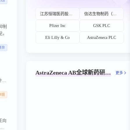
许权
a AB
发
江苏恒瑞医药股份有限公司
信达生物制药（苏州）有限公司
Pfizer Inc
GSK PLC
a抑制
足。
Eli Lilly & Co
AstraZeneca PLC
塞奈
AstraZeneca AB全球新药研发阶段分布
更多
设计的
 目
制剂
沙班
性正向
疗癫