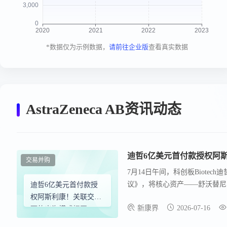
*数据仅为示例数据，
请前往企业版
查看真实数据
AstraZeneca AB资讯动态
迪哲6亿美元首付款授权阿斯
交易并购
7月14日午间，科创板Biotec
议》，将核心资产——舒沃替尼
迪哲6亿美元首付款授
一 次性不可返还首 付 款高达
权阿斯利康！关联交易
新康界
2026-07-16
美元的销售里程碑款，潜在总金额
下的出海模式揭开
日再收一字板，市值冲破310亿
MNC“扫货”新逻辑