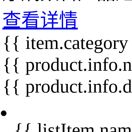
查看详情
{{ item.category
{{ product.info.
{{ product.info.
{{ listItem.nam