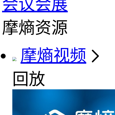
会议会展
摩熵资源
摩熵视频
回放