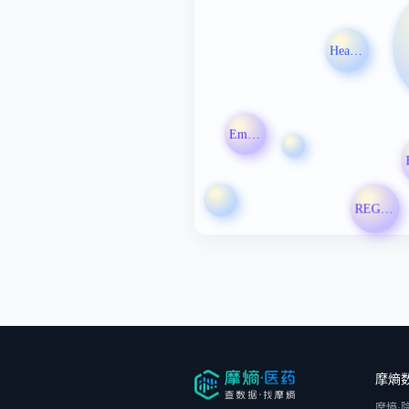
Health Canada
Emory University
REGENXBIO Inc
摩熵
摩熵·