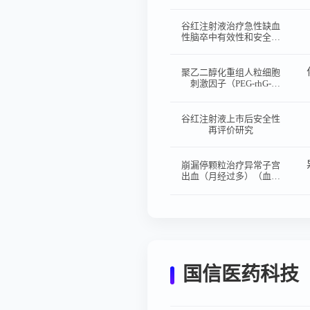
者的疗效与安全性研究
（随机对照研究）
谷红注射液治疗急性缺血
性脑卒中有效性和安全性
的 多中心、随机、双
盲、安慰剂平行对照临床
试验
聚乙二醇化重组人粒细胞
刺激因子（PEG-rhG-
CSF）注射液预防化疗后
中性粒细胞减少的有效性
和安全性的Ⅲ期临床研究
谷红注射液上市后安全性
再评价研究
崩漏停颗粒治疗异常子宫
出血（月经过多）（血瘀
证）有效性和安全性的多
中心、随机、双盲、剂量
探索、安慰剂平行对照Ⅱ
期临床试验
国信医药科技