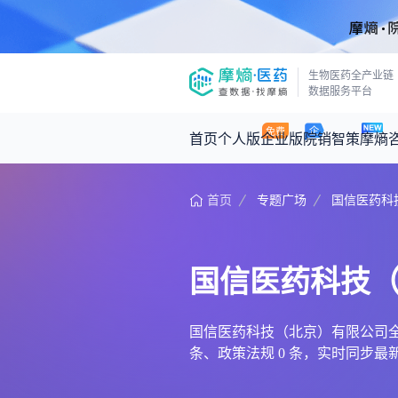
生物医药全产业链
数据服务平台
首页
个人版
企业版
院销智策
摩熵
首页
专题广场
国信医药科
咨询服务
摩熵原创
数据中心
摩熵视频
公司介绍
医药市场洞察中心
回放
产品立项评估及管线规划
深度分析
国信医药科技
王中健
基于市场数据，为您提供全面的市场
产业/行业调研
政策法规
2026-07-24 2
2026年Q1总销售额：
3,066
亿元
投资决策与交易估值
投融资
国信医药科技（北京）有限公司全景
条、政策法规 0 条，实时同步
时讯
数据查询
医药洞见