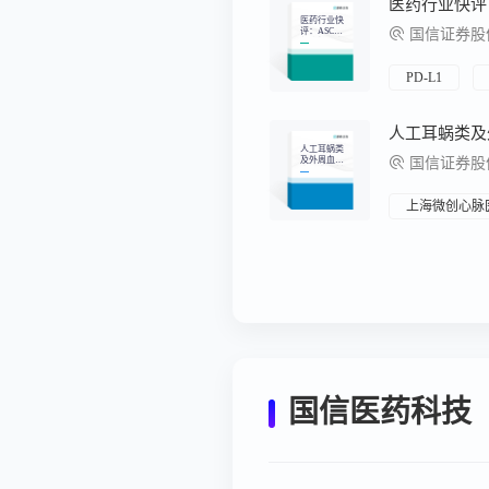
医药行业快
评：ASCO
国信证券股份
年会标题发
布，多项国
产创新药成
果入选口头
PD-L1
报告
人工耳蜗类
及外周血管
国信证券股
支架类耗材
国采点评：
人工耳蜗内
外资主流品
上海微创心脉
牌均中选，
集采有望推
动市场扩容
及国产替代
进程
国信医药科技