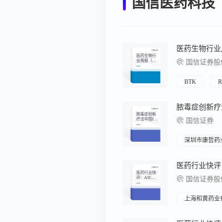
国信医药科技
医药生物行
业周报（26
国信证券股份
年第5
周）：Roch
e口服BTK
抑制剂PPMS
BTK
R
三期临床数
据公布
脓毒症创新
疗法中国II
国信证券
期临床成
功，核药领
跑者持续强
化先发优势
深圳市康哲药
医药行业快
评：ASCO
国信证券股
年会摘要发
布，国产创
新药成果丰
硕
上海和黄药业