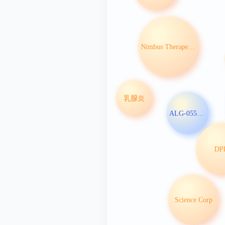
Nimbus Therapeutics LLC
乳腺炎
ALG-055009
DP
Science Corp