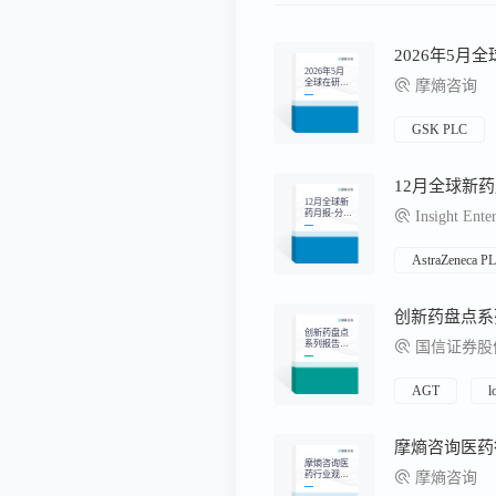
2026年5月
2026年5月
全球在研新
摩熵咨询
药月报
GSK PLC
12月全球新
12月全球新
药月报-分析
Insight Enter
篇
AstraZeneca P
创新药盘点
系列报告
国信证券股
（24）：难
治高血压后
线药物梳理
AGT
l
摩熵咨询医
药行业观察
摩熵咨询
周报（2025.