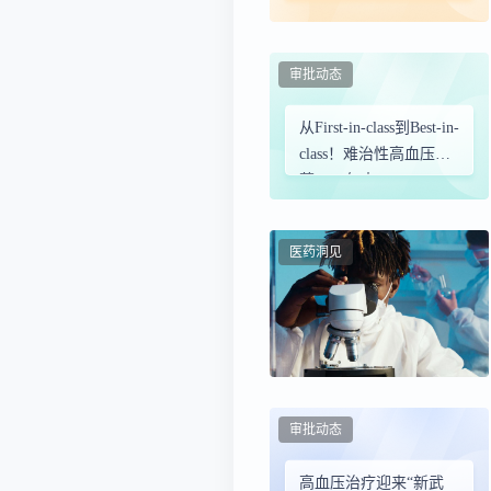
批，慢病、肿瘤、肝病
及罕见病领域迎来新疗
法
审批动态
从First-in-class到Best-in-
class！难治性高血压新
药2026年大PK
医药洞见
审批动态
高血压治疗迎来“新武