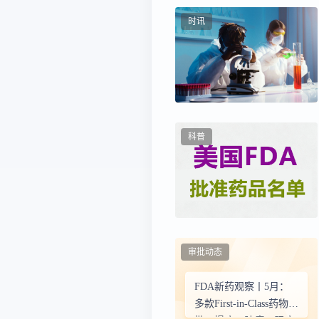
时讯
科普
审批动态
FDA新药观察丨5月：
多款First-in-Class药物获