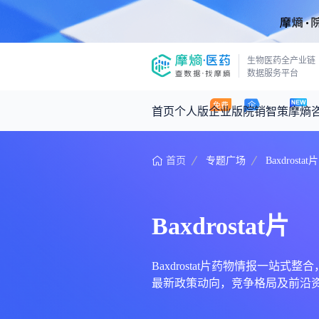
生物医药全产业链
数据服务平台
首页
个人版
企业版
院销智策
摩熵
首页
专题广场
Baxdrostat片
咨询服务
摩熵原创
数据中心
摩熵视频
公司介绍
医药市场洞察中心
回放
产品立项评估及管线规划
深度分析
Baxdrostat片
王中健
基于市场数据，为您提供全面的市场
产业/行业调研
政策法规
2026-07-24 2
2026年Q1总销售额：
3,066
亿元
投资决策与交易估值
投融资
Baxdrostat片药物情报一站式整
最新政策动向，竞争格局及前沿资讯
时讯
数据查询
医药洞见