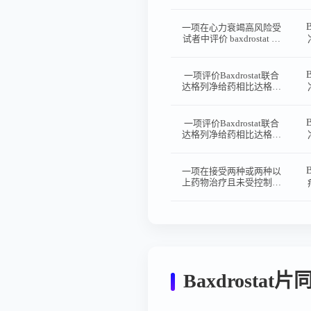
Baxdrostat的有效性和安
全性的随机、双盲、安慰
剂对照、平行组研究
一项在心力衰竭高风险受
试者中评价 baxdrostat 联
合达格列净治疗相比达格
列净单药治疗对新发心力
衰竭和心血管死亡风险影
一项评价Baxdrostat联合
响的 III 期、随机、双
达格列净给药相比达格列
盲、安慰剂对照、事件驱
净单独给药对慢性肾脏病
动研究
合并高血压受试者的肾脏
结局和心血管死亡风险方
一项评价Baxdrostat联合
面的有效性、安全性和耐
达格列净给药相比达格列
受性的III期、随机、双
净单独给药在延缓慢性肾
盲、安慰剂对照、事件驱
脏疾病（CKD）合并高
动研究
血压受试者的CKD进展
一项在接受两种或两种以
方面的有效性、安全性和
上药物治疗且未受控制的
耐受性的III期、随机、双
高血压受试者（包括难治
盲研究
性高血压受试者）中评估
Baxdrostat有效性和安全
性的双盲、随机、安慰剂
对照、多中心研究
（BaxAsia）
Baxdrost