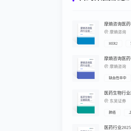
摩熵咨询医
药行业观察
摩熵咨询
周报（2026.
06.29-2026.0
7.05）
HER2
摩熵咨询医
药行业观察
摩熵咨询
周报（2026.
04.06-2026.0
4.12）
缺血性卒中
医药生物行
业跟踪周
东吴证券
报：2025年
WCLC国产
肺癌新药显
锋芒，临床
肺癌
数据亮眼引
关注