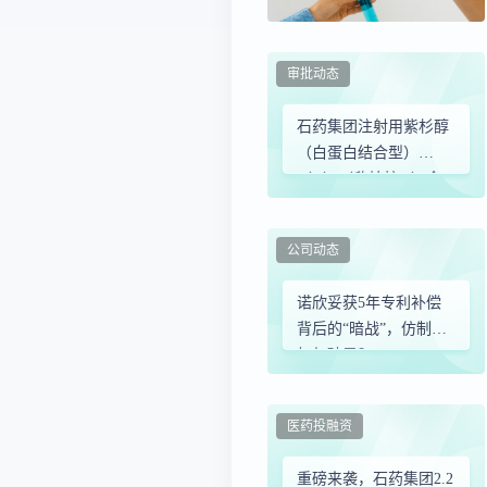
审批动态
石药集团注射用紫杉醇
（白蛋白结合型）
（II）（欣柏梓®）全
国首批发货！为晚期乳
腺癌患者提供治疗新选
公司动态
择
诺欣妥获5年专利补偿
背后的“暗战”，仿制药
如何破局？
医药投融资
重磅来袭，石药集团2.2