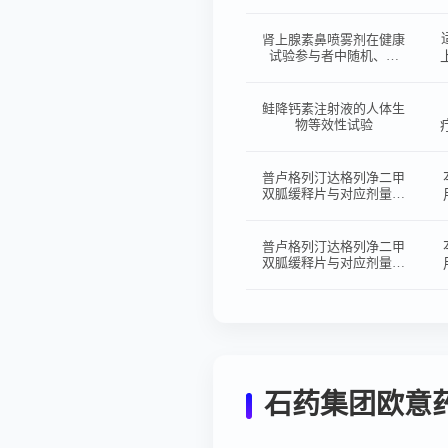
功能正常对照参与者中的
药代动力学和安全性的开
放、平行、多中心临床研
肾上腺素鼻喷雾剂在健康
究
试验参与者中随机、开
放、两制剂、单次给药、
两周期、交叉设计的生物
等效性预试验
鲑降钙素注射液的人体生
物等效性试验
普卢格列汀达格列净二甲
双胍缓释片与对应剂量单
独片剂联合给药在健康试
验参与者中的生物等效性
及食物对普卢格列汀达格
普卢格列汀达格列净二甲
列净二甲双胍缓释片的药
双胍缓释片与对应剂量单
代动力学影响的I期临床
独片剂联合给药在健康试
试验
验参与者中的生物等效性
及食物对普卢格列汀达格
列净二甲双胍缓释片的药
代动力学影响的I期临床
试验
石药集团欧意