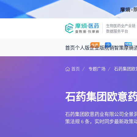
生物医药全产业链
数据服务平台
首页
个人版
企业版
院销智策
摩熵
首页
专题广场
石药集团欧
咨询服务
摩熵原创
数据中心
摩熵视频
公司介绍
医药市场洞察中心
回放
产品立项评估及管线规划
深度分析
石药集团欧意
王中健
基于市场数据，为您提供全面的市场
产业/行业调研
政策法规
2026-07-24 2
2026年Q1总销售额：
3,066
亿元
投资决策与交易估值
投融资
石药集团欧意药业有限公司全景洞察，
策法规 6 条，实时同步最新政
时讯
数据查询
医药洞见