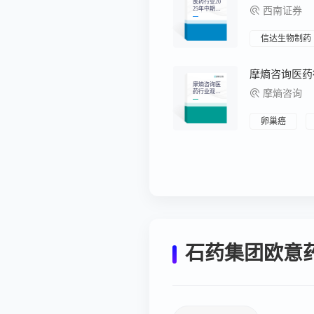
医药行业20
25年中期投
西南证券
资策略：BD
加速创新药
重估，后续
持续看好创
信达生物制药
新药及产业
链、AI医
疗、脑机接
口等结构性
机会
摩熵咨询医
药行业观察
摩熵咨询
周报（2025.
06.30-2025.0
7.06）
卵巢癌
石药集团欧意