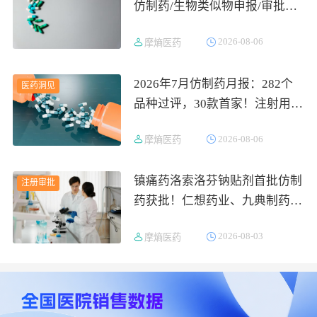
仿制药/生物类似物申报/审批数
据分析
2026-08-06
摩熵医药
2026年7月仿制药月报：282个
医药洞见
品种过评，30款首家！注射用甲
磺酸萘莫司他遭12家抢报
2026-08-06
摩熵医药
镇痛药洛索洛芬钠贴剂首批仿制
注册审批
药获批！仁想药业、九典制药同
日拿下首仿
2026-08-03
摩熵医药