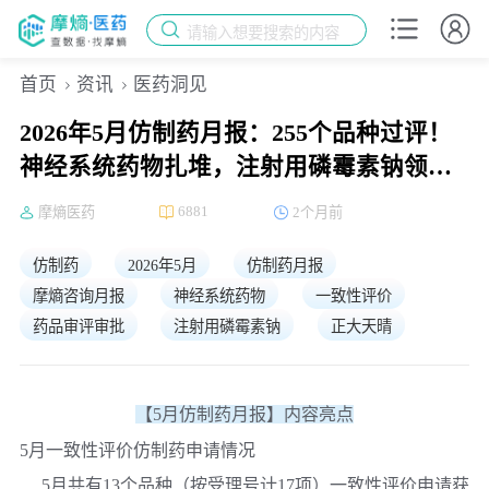
请输入想要搜索的内容
首页
资讯
医药洞见
2026年5月仿制药月报：255个品种过评！
神经系统药物扎堆，注射用磷霉素钠领跑
一致性评价申报
6881
摩熵医药
2个月前
仿制药
2026年5月
仿制药月报
摩熵咨询月报
神经系统药物
一致性评价
药品审评审批
注射用磷霉素钠
正大天晴
【5月仿制药月报】内容亮点
5月一致性评价仿制药申请情况
5月共有13个品种（按受理号计17项）一致性评价申请获