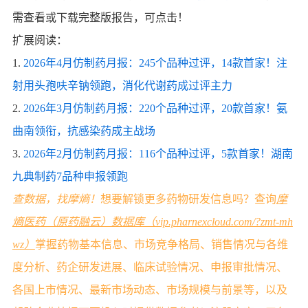
需查看或下载完整版报告，可点击！
扩展阅读：
1.
2026年4月仿制药月报：245个品种过评，14款首家！注
射用头孢呋辛钠领跑，消化代谢药成过评主力
2.
2026年3月仿制药月报：220个品种过评，20款首家！氨
曲南领衔，抗感染药成主战场
3.
2026年2月仿制药月报：116个品种过评，5款首家！湖南
九典制药7品种申报领跑
查数据，找摩熵！
想要解锁更多药物研发信息吗？查询
摩
熵医药（原药融云）数据库（vip.pharnexcloud.com/?zmt-mh
wz）
掌握药物基本信息、市场竞争格局、销售情况与各维
度分析、药企研发进展、临床试验情况、申报审批情况、
各国上市情况、最新市场动态、市场规模与前景等，以及