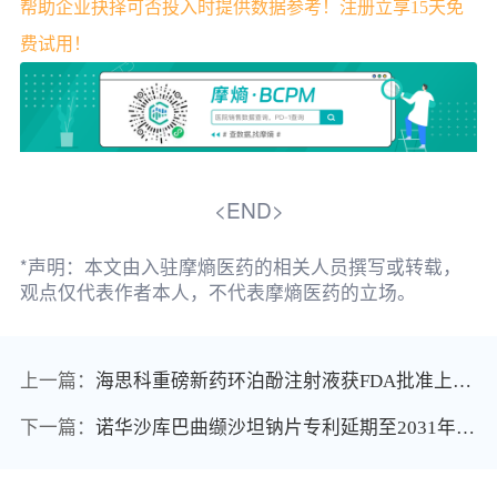
帮助企业抉择可否投入时提供数据参考！注册立享15天免
费试用！
<END>
*声明：本文由入驻摩熵医药的相关人员撰写或转载，
观点仅代表作者本人，不代表摩熵医药的立场。
上一篇：
海思科重磅新药环泊酚注射液获FDA批准上市！国产1类创新静脉麻醉药实现重大出海突破
下一篇：
诺华沙库巴曲缬沙坦钠片专利延期至2031年，年销62亿心血管市场彻底锁死，十二批集采出局