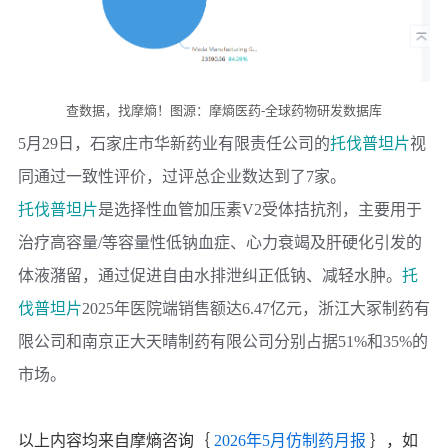
查数据，找摩熵！图源：摩熵医药-全球药物研发数据库
5月29日，
石家庄市华新药业有限责任公司
的
托伐普坦片
视
同通过一致性评价，过评总企业数达到了7家。
托伐普坦片
是选择性血管加压素V2受体拮抗剂，主要用于
治疗高容量/等容量性低钠血症、心力衰竭及肝硬化引发的
体液潴留，通过促进自由水排泄纠正低钠、减轻水肿。
托
伐普坦片
2025年医院端销售额达6.47亿元，
浙江大冢制药有
限公司
和
南京正大天晴制药有限公司
分别占据51%和35%的
市场。
以上内容均来自摩熵咨询｛
2026年5月仿制药月报
｝，如