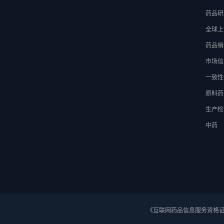
药品研
全球上
药品销
市场信
一致性
原料药
生产检
中药
《互联网药品信息服务资格证》 