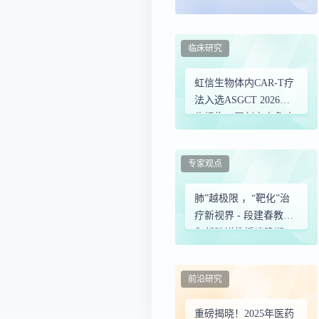
circZFAND6抑制胃癌转
移并逆转耐药
临床研究
虹信生物体内CAR-T疗
法入选ASGCT 2026口
头报告，开创自身免疫
病治疗新纪元
专家观点
肺”越极限 ，“靶化”治
疗新视界 - 段建春教授
和任胜祥教授谈晚期
EGFRm + NSCLC联合
治疗时代的个性化治疗
前沿研究
重磅揭晓！2025年医药