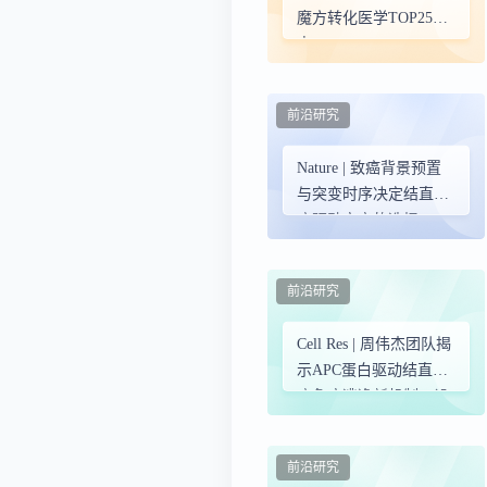
魔方转化医学TOP25靶
点
前沿研究
Nature | 致癌背景预置
与突变时序决定结直肠
癌驱动突变的选择
前沿研究
Cell Res | 周伟杰团队揭
示APC蛋白驱动结直肠
癌免疫逃逸新机制，设
计靶向多肽逆转耐药
前沿研究