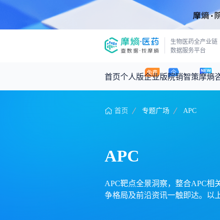
生物医药全产业链
数据服务平台
首页
个人版
企业版
院销智策
摩熵
首页
专题广场
APC
咨询服务
摩熵原创
数据中心
摩熵视频
公司介绍
医药市场洞察中心
回放
产品立项评估及管线规划
深度分析
APC
王中健
基于市场数据，为您提供全面的市场
产业/行业调研
政策法规
2026-07-24 2
2026年Q1总销售额：
3,066
亿元
投资决策与交易估值
投融资
APC靶点全景洞察，整合APC相关
争格局及前沿资讯一触即达。以上
时讯
数据查询
医药洞见