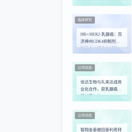
元、科赴、阿斯利康、
礼来、龙沙、梯瓦医
药、康乐保等新动态
临床研究
HR+/HER2-乳腺癌：百
济神州CDK4抑制剂启
动首个三期临床试验
公司动态
信达生物与礼来达成商
业化合作，获乳腺癌重
磅新药权益
公司动态
智翔金泰撤回泰利奇拜