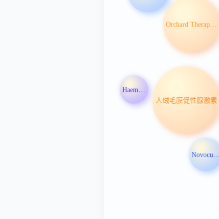
Orchard Therapeutics PLC
Haemonetics Corp
人绒毛膜促性腺激素
Novocure L