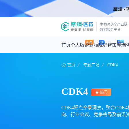
生物医药全产业链
数据服务平台
首页
个人版
企业版
院销智策
摩熵
首页
专题广场
CDK4
咨询服务
摩熵原创
数据中心
摩熵视频
公司介绍
医药市场洞察中心
回放
产品立项评估及管线规划
深度分析
CDK4
王中健
热门
基于市场数据，为您提供全面的市场
产业/行业调研
政策法规
2026-07-24 2
2026年Q1总销售额：
3,066
亿元
投资决策与交易估值
投融资
CDK4靶点全景洞察，整合CDK4相
向、行业会议、竞争格局及前沿资
时讯
数据查询
医药洞见