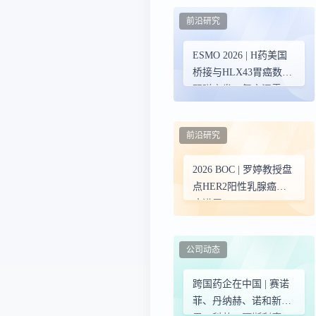
重抑制开启HR+晚期乳
前沿研究
腺癌获益新高度
ESMO 2026 | H药美国
桥接与HLX43胃癌数据
双弹齐发，复宏汉霖12
项创新研究将亮相
前沿研究
2026 BOC | 罗婷教授盘
点HER2阳性乳腺癌治
疗进展
公司动态
跨国药企在中国 | 赛诺
菲、丹纳赫、诺和新