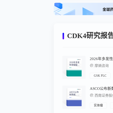
CDK4研究报
2026年多发
性骨髓瘤流
摩熵咨询
行病学趋势
及热门靶点
药物市场表
现洞察
GSK PLC
ASCO公布
ASCO公布
新数据，彰
西南证券股
显实体瘤管
线加速推进
实体瘤