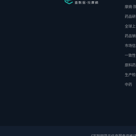
摩熵·
药品研
全球上
药品销
市场信
一致性
原料药
生产检
中药
《互联网药品信息服务资格证》 