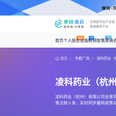
生物医药全产业链
数据服务平台
首页
个人版
企业版
院销智策
摩熵
首页
专题广场
凌科药业（
咨询服务
摩熵原创
数据中心
摩熵视频
公司介绍
医药市场洞察中心
回放
产品立项评估及管线规划
深度分析
凌科药业（杭
王中健
基于市场数据，为您提供全面的市场
产业/行业调研
政策法规
2026-07-24 2
2026年Q1总销售额：
3,066
亿元
投资决策与交易估值
投融资
凌科药业（杭州）有限公司全景洞察，
策法规 0 条，实时同步最新政
时讯
数据查询
医药洞见