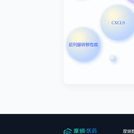
CXCL9
前列腺转移性癌
摩熵