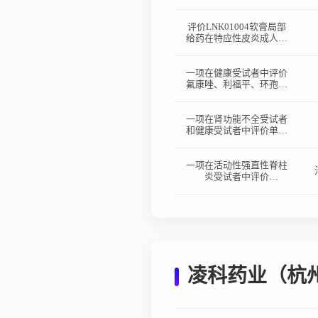
中的疗效和安全性的随
机、双盲、赋形剂平行对
照的II期临床试验
评价LNK01004软膏局部
给药在特应性皮炎成人受
试者中的疗效和安全性的
随机、双盲、赋形剂平行
对照的II期临床试验
一项在健康受试者中评价
氟康唑、利福平、环孢素
对LNK01001药代动力学
影响的开放、固定序列、
Ⅰ期临床研究
一项在肾功能不全受试者
和健康受试者中评价单次
口服LNK01001胶囊的药
代动力学特征、安全性和
耐受性的单剂量、开放的
一项在活动性强直性脊柱
I期临床研究
炎受试者中评价
LNK01001疗效及安全性
的随机、双盲、安慰剂对
照的Ⅲ期临床研究
凌科药业（杭