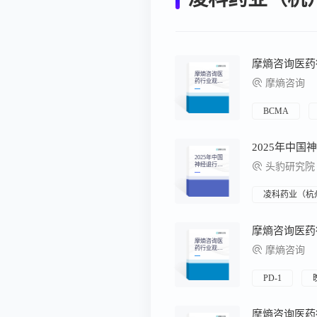
摩熵咨询医
药行业观察
摩熵咨询
周报（2026.
07.06-2026.0
7.12）
BCMA
2025年中国
神经退行性
头豹研究院
疾病市场洞
察报告：聚
焦创新疗
法，高光制
凌科药业（杭
药、凌科药
业引领神经
退行性疾病
治疗新突破
摩熵咨询医
药行业观察
摩熵咨询
周报（2026.
03.02-2026.0
3.08）
PD-1