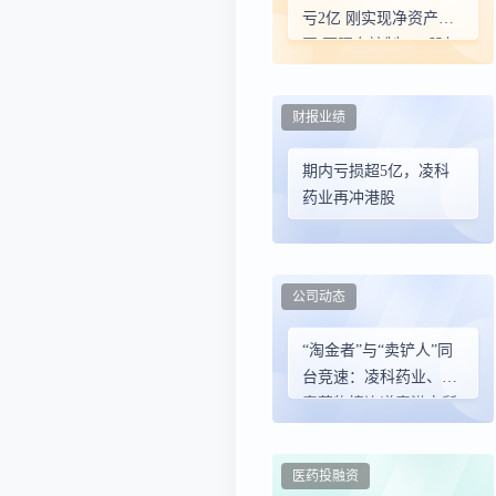
亏2亿 刚实现净资产为
正 万昭奎控制34%股权
财报业绩
期内亏损超5亿，凌科
药业再冲港股
公司动态
“淘金者”与“卖铲人”同
台竞速：凌科药业、鼎
泰药物接连递表港交所
医药投融资