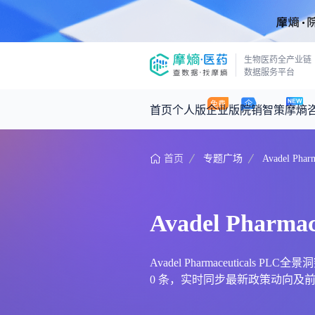
生物医药全产业链
数据服务平台
首页
个人版
企业版
院销智策
摩熵
首页
专题广场
Avadel Phar
咨询服务
摩熵原创
数据中心
摩熵视频
公司介绍
医药市场洞察中心
回放
产品立项评估及管线规划
深度分析
Avadel Pharmac
王中健
基于市场数据，为您提供全面的市场
产业/行业调研
政策法规
2026-07-24 2
2026年Q1总销售额：
3,066
亿元
投资决策与交易估值
投融资
Avadel Pharmaceuticals
0 条，实时同步最新政策动向及前沿资讯。以上
时讯
数据查询
医药洞见