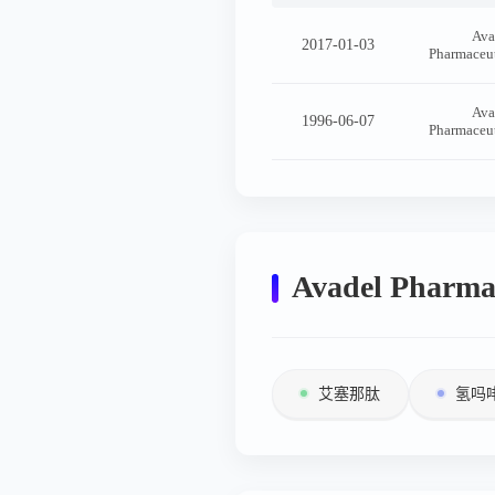
Ava
2017-01-03
Pharmaceu
Ava
1996-06-07
Pharmaceu
Avadel Phar
艾塞那肽
氢吗