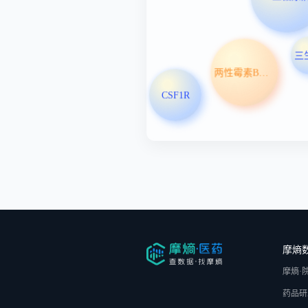
两性霉素B脂质体
CSF1R
摩熵
摩熵·
药品研