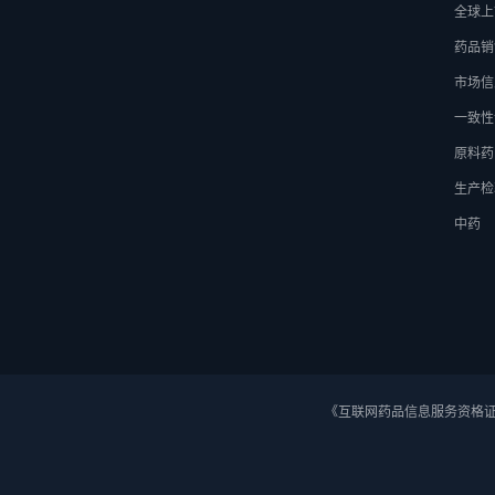
全球上
药品销
市场信
一致性
原料药
生产检
中药
《互联网药品信息服务资格证》 