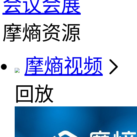
会议会展
摩熵资源
摩熵视频
回放