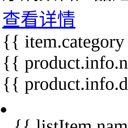
查看详情
{{ item.category
{{ product.info.
{{ product.info.
{{ listItem.nam