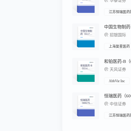
华泰证券
6）：创新
药收获期已
至，国际化
战略加速
江苏恒瑞医药
中国生物制
药（0117
招银国际
7）：创新
管线价值重
估，制药龙
头华丽转身
上海复星医药
和铂医药-B
（0214
天风证券
2）：稀缺
抗体生态浩
海扬帆，开
启自研合作
AbbVie Inc
BD三重奏
恒瑞医药
（600276.S
中信证券
H）深度跟
踪报告—国
际化有望迎
来历史突
江苏恒瑞医药
破，早研管
线剑指全球