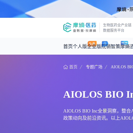
生物医药全产业链
数据服务平台
首页
个人版
企业版
院销智策
摩熵
首页
专题广场
AIOLOS BIO
咨询服务
摩熵原创
数据中心
摩熵视频
公司介绍
医药市场洞察中心
回放
产品立项评估及管线规划
深度分析
AIOLOS BIO I
王中健
基于市场数据，为您提供全面的市场
产业/行业调研
政策法规
2026-07-24 2
2026年Q1总销售额：
3,066
亿元
投资决策与交易估值
投融资
AIOLOS BIO Inc全景洞察，
政策动向及前沿资讯。以上AIOLOS 
时讯
数据查询
医药洞见