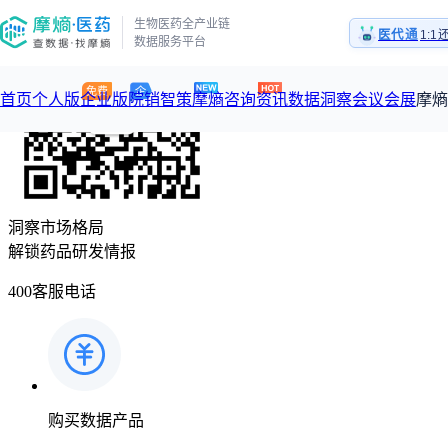
医药
生物医药全产业链
1:
医代通
数据服务平台
医药
首页
个人版
企业版
院销智策
摩熵咨询
资讯
数据洞察
会议会展
摩熵
咨询服务
摩熵原创
数据中心
摩熵视频
公司介绍
加入我们
洞察市场格局
医药市场洞察中心
从实验室到10亿爆款：创新药商业化的选择、组织与执行
解锁药品研发情报
回放
产品立项评估及管线规划
深度分析
数据定制服务
王中健
基于市场数据，为您提供全面的市场趋势分析与决策支持
整合全
400客服电话
产业/行业调研
过评精选
市场洞察咨询
2026-07-24 20:00-21:00
2026年Q1总销售额：
3,066
亿元
全球在
投资决策与交易估值
政策法规
“十五五”战略
赛道梳理
数据查询
投融资
购买数据产品
政策法规
注册审批