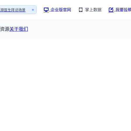
销售AI模拟陪练系统
企业版官网
掌上数据
我要投
1还原医生拜访场景
销售AI模拟陪练系统
资源
关于我们
资源大厅
摩熵视野
联系我们
产业供需
全球药物研发中心
已收录4364条供需信息
报告大厅
前沿研究
最新供需：
其他
球研发数据与行业前沿情报，为药物研发提供全链条专业信息支撑
115835
已收录
份
服务
摩熵说直播
公司动态
研新药：
382,483
个
本月临床：
84
个
最新
从实验室到10亿爆款：创新药商业化的选择、组织与
规划
临床研究
研发注册政策
人事变动
投融
行业分析