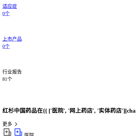
适应症
0
个
上市产品
0
个
行业报告
81
个
红杉中国药品在{{ ['医院', '网上药店', '实体药店'][cha
更多
医院