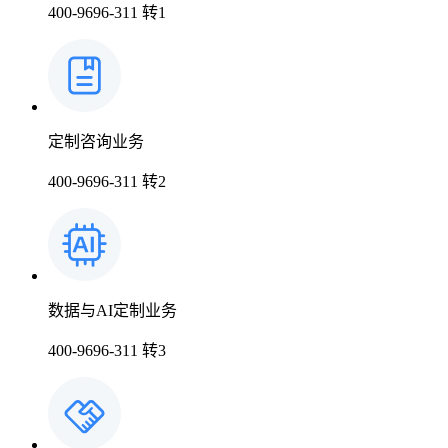
400-9696-311 转1
上市医药企业年报
时讯
药品生产企业
科普
临床进展
医药洞见
会议
定制咨询业务
400-9696-311 转2
数据与AI定制业务
400-9696-311 转3