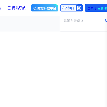
/
产品矩阵
稿
网站导航
登录
免费注
请输入关键词
产品与服务
团队介绍
招标采购
财报业绩
求购伤筋正骨酊国家药品标准WS-10899(ZD-0899)-2002-2012Z一份！【注意要高清版本的】
执行
医保动态
交易并购
专家观点
资
审批动态