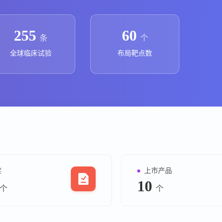
上市医药企业年报
投融
临床进展
投融资
255
60
条
个
机构查
全球临床试验
布局靶点数
企业查
症
上市产品
10
个
个