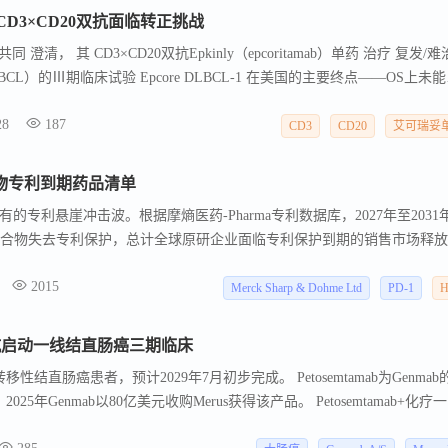
D3×CD20双抗面临转正挑战
 澄清， 其 CD3×CD20双抗Epkinly（epcoritamab）单药 治疗 复发/
BCL）的Ⅲ期临床试验 Epcore DLBCL-1 在美国的主要终点——OS上未
e DLBC L- 1是一项全球、开放标签的Ⅲ期临床试验， 共纳入483名不符合
28
187
L成年患者，主要评估与研究者选择的化疗免疫疗法（CIT） 相比，Epkinly
CD3
CD20
艾可瑞妥
效性和安全性 。 今年1月，两家公司已经公布了这项试验 的顶线结果，Epkin
要终点 ， 但错过了 总生存期（OS） 的主 要终点 。
化合物专利到期药品清单
专利悬崖冲击波。根据摩熵医药-Pharma专利数据库，2027年至2031
物化合物失去专利保护，总计全球原研企业面临专利保护到期的销售市场释
2015
Merck Sharp & Dohme Ltd
PD-1
5双抗启动一线结直肠癌三期临床
结直肠癌患者，预计2029年7月初步完成。 Petosemtamab为Genmab
25年Genmab以80亿美元收购Merus获得该产品。 Petosemtamab+化疗
数据，ORR高达80%（8/10）。