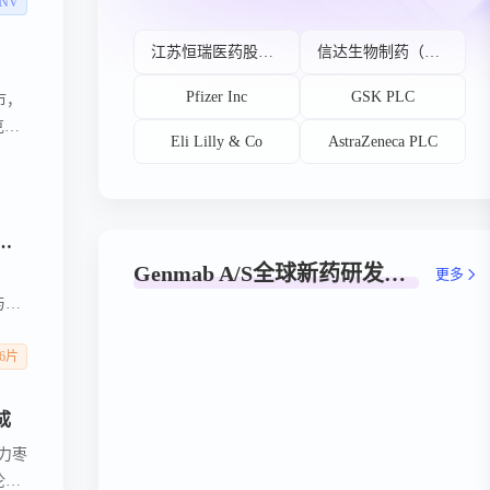
 NV
江苏恒瑞医药股份有限公司
信达生物制药（苏州）有限公司
Pfizer Inc
GSK PLC
市，
克尼
Eli Lilly & Co
AstraZeneca PLC
等3
7因
icines Inc
C抑制剂头对头III期成功，Enspryng获FDA优先审评冲击甲状腺眼病新疗法
Genmab A/S全球新药研发阶段分布
更多
与安
优先
46片
成
士力枣
伦博