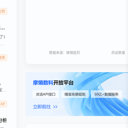
科环
公司
抗癌双特异性抗体达到3期临床主要终点；创新小分子疗法向美国FDA提交新药申请…… | 行业新闻
了3
弥漫
较于
数据来源：摩熵医药
药品数量
他滨
，
三家公
CAP
分析