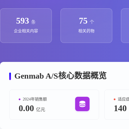
政策法规
药品生产企业
593
75
条
个
企业相关内容
相关药物
Genmab A/S核心数据概览
2024年销售额
适应
0.00
140
亿元