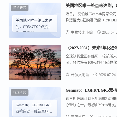
美国地区唯一终点未达到，C
前沿研究
近日， 艾伯维/Genmab两家公司共同
弥漫性大B细胞淋巴瘤（R/R DL
美国地区唯一终点未达
到统计学意义的改善 。 Epcor
到，CD3×CD20双抗面
生物技术小编
2026-07-
干细胞移植条件的R/R DLBC
临转正挑战
作为R/R DLBCL二线疗法的有
达到了 无进展生存期(PFS)的主
（2027-2031）未来5年
科普
全球制药业正在经历一轮前所未有的
间，预估将有100+款热门药
过2000亿美元。
开尔文勋爵
2026-07-24
Genmab：EGFR/LGR
临床研究
该三期临床计划入组960例晚期转移性
心管线之一，最初由Merus研发，20
Genmab：EGFR/LGR5
治疗结直肠癌的早期临床中获得积极
双抗启动一线结直肠癌