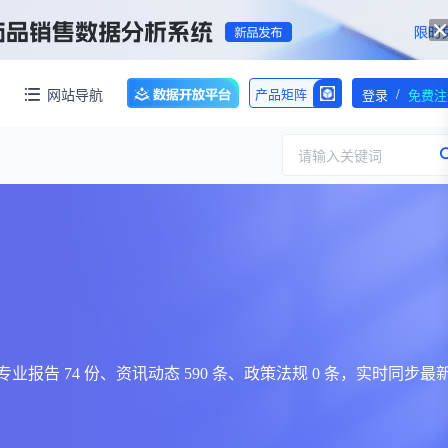
/
网站导航
产品矩阵
登录
免费注
请输入关键词
服务
团队介绍
招标采购
公司动态
临床研究
医保动态
求购伤筋正骨酊国家药品标准WS-10899(ZD-0899)-2002-2012Z一份！【注意要高清版本的】
交易并购
人事变动
时收录专业报告 74 份、资讯动态 590 条、政策法规 0 条，实时同步最
行业分析
审批动态
医投速递