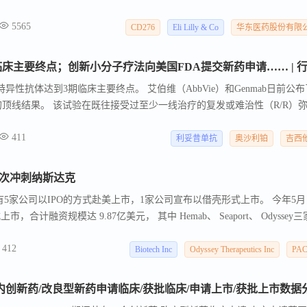
据公布，信达玛仕度肽、恒瑞瑞康曲妥珠单抗及默沙东单抗临床达终点；海思
5565
与礼来达成最高30.54亿美元BD合作。
CD276
Eli Lilly & Co
华东医药股份有限
性抗体达到3期临床主要终点。 艾伯维（AbbVie）和Genmab日前公布
L-4的顶线结果。 该试验在既往接受过至少一线治疗的复发或难治性（R/R）
人患者中，评估了T细胞衔接双特异性抗体epcoritamab联合来那度胺，相
411
铂（R-GemOx）的疗效。
利妥昔单抗
奥沙利铂
吉西
h再次冲刺纳斯达克
，有5家公司以IPO的方式赴美上市，1家公司宣布以借壳形式上市。 今年5月
合计融资规模达 9.87亿美元， 其中 Hemab、 Seaport、 Odyssey
b Therapeutics(NASDAQ:COAG)。
412
Biotech Inc
Odyssey Therapeutics Inc
PA
06.14国内创新药/改良型新药申请临床/获批临床/申请上市/获批上市数据