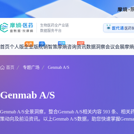
生物医药全产业链
医代通
医药
数据服务平台
1:1
医药
首页
个人版
企业版
院销智策
摩熵咨询
资讯
数据洞察
会议会展
摩熵
首页
专题广场
Genmab A/S
咨询服务
摩熵原创
数据中心
摩熵视频
公司介绍
加入我们
医药市场洞察中心
全球
从实验室到10亿爆款：创新药商业化的选择、组织与执行
回放
产品立项评估及管线规划
深度分析
过评精选
数据定制服务
Genmab A/S
王中健
基于市场数据，为您提供全面的市场趋势分析与决策支持
整合全球研发
产业/行业调研
政策法规
赛道梳理
市场洞察咨询
2026-07-24 20:00-21:00
2026年Q1总销售额：
3,066
亿元
全球在研新药
投资决策与交易估值
投融资
注册审批
“十五五”战略
Genmab A/S全景洞察，整合Genmab A/S相关内容 593 条
策动向及前沿资讯。以上Genmab A/S数据，助您快速掌握Genma
时讯
科普
数据查询
医药洞见
会议