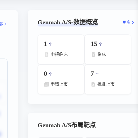
Genmab A/S-数据概览
更多
多
1
15
个
个
申报临床
临床
0
7
个
个
申请上市
批准上市
Genmab A/S布局靶点