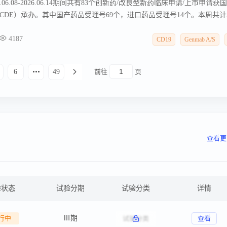
6.08-2026.06.14期间共有83个创新药/改良型新药临床申请/上市申请获
DE）承办。其中国产药品受理号69个，进口药品受理号14个。本周共计
请获得“默示许可”，包括化学药30款，生物药26款，2款中药。
4187
CD19
Genmab A/S
6
49
前往
页
查看更
验状态
试验分期
试验分类
详情
行中
Ⅲ期
查看