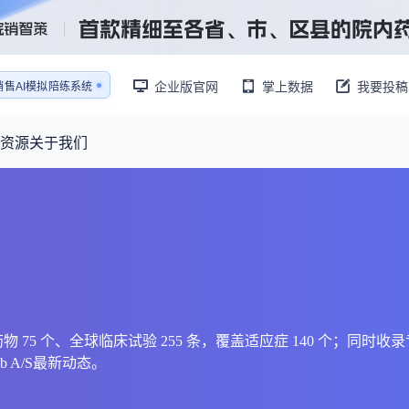
企业版官网
掌上数据
我要投稿
销售AI模拟陪练系统
还原医生拜访场景
销售AI模拟陪练系统
资源
关于我们
资源大厅
摩熵视野
联系我们
产业供需
产品与
药物研发中心
已收录4364条供需信息
报告大厅
前沿研究
最新供需：
其他
数据与行业前沿情报，为药物研发提供全链条专业信息支撑
已收录
份
115835
服务
摩熵说直播
财报业绩
：
382,483
个
本月临床：
84
个
最新
从实验室到10亿爆款：创新药商业化的选择、组织与执行
规划
研发注册政策
、相关药物 75 个、全球临床试验 255 条，覆盖适应症 140 个；同
b A/S最新动态。
专家观点
医药投融资