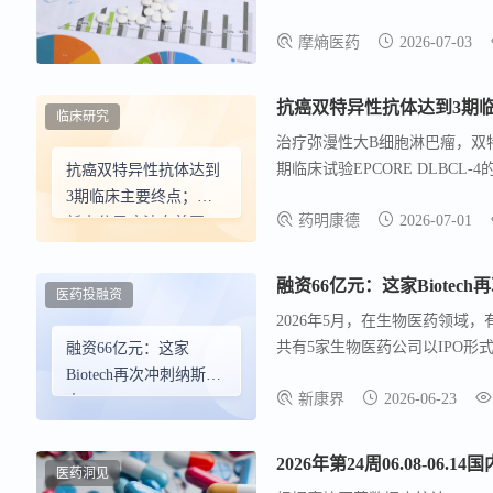
泰B7-H3 ADC首次人体数
摩熵医药
2026-07-03
泊酚获FDA批准在美上市；海思科
临床研究
治疗弥漫性大B细胞淋巴瘤，双特异
期临床试验EPCORE DLBC
抗癌双特异性抗体达到
性大B细胞淋巴瘤（DLBCL）成
3期临床主要终点；创
药明康德
2026-07-01
利妥昔单抗联合吉西他滨和奥沙利
新小分子疗法向美国
FDA提交新药申请……
| 行业新闻
融资66亿元：这家Biotec
医药投融资
2026年5月，在生物医药领域
共有5家生物医药公司以IPO形式上市，
融资66亿元：这家
司的IPO规模均超2亿美元。 1、 Hema
Biotech再次冲刺纳斯达
新康界
2026-06-23
克
2026年第24周06.08-
医药洞见