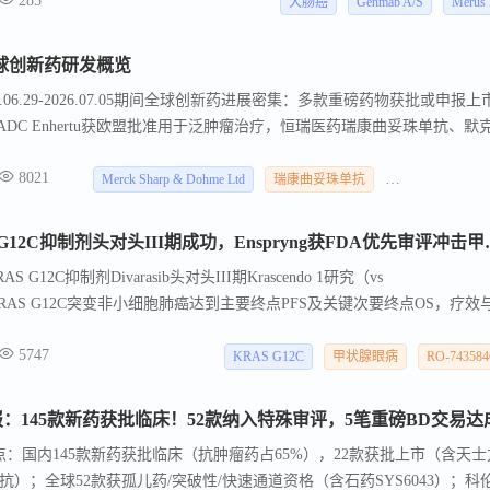
285
大肠癌
Genmab A/S
Merus
05全球创新药研发概览
06.29-2026.07.05期间全球创新药进展密集：多款重磅药物获批或申报上
ADC Enhertu获欧盟批准用于泛肿瘤治疗，恒瑞医药瑞康曲妥珠单抗、默
据方面，艾伯维艾可瑞妥单抗、百济神州BTK抑制剂、赛诺菲庞贝病疗法
8021
dicines的KRAS G12D抑制剂联合化疗在胰腺癌展现高缓解率，默沙东MK-116
Merck Sharp & Dohme Ltd
瑞康曲妥珠单抗
REVOLUTION Med
罗氏双药重磅进展：KRAS G12
12C抑制剂Divarasib头对头III期Krascendo 1研究（vs
b）治疗经治KRAS G12C突变非小细胞肺癌达到主要终点PFS及关键次要终点OS，疗效
R单抗Enspryng（Satralizumab）治疗甲状腺眼病（TED）的sBLA并授予
5747
案，PDUFA日期2026年10月15日。
KRAS G12C
甲状腺眼病
RO-74358
报：145款新药获批临床！52款纳入特殊审评，5笔重磅BD交易达
要点：国内145款新药获批临床（抗肿瘤药占65%），22款获批上市（含天
）；全球52款获孤儿药/突破性/快速通道资格（含石药SYS6043）；科