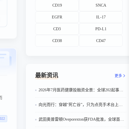
CD19
SNCA
EGFR
IL-17
CD3
PD-L1
CD38
CD47
最新资讯
更多
2026年7月医药健康投融资全景：全球202起事件、中国99起，医疗器械+医药研发双赛道吸金564亿
而
向光而行：穿越“死亡谷”，只为点亮手术台上的那束光
022
武田奥普雷顿Oveporexton获FDA批准，全球首个靶向食欲素的1型发作性睡病对因治疗药物上市