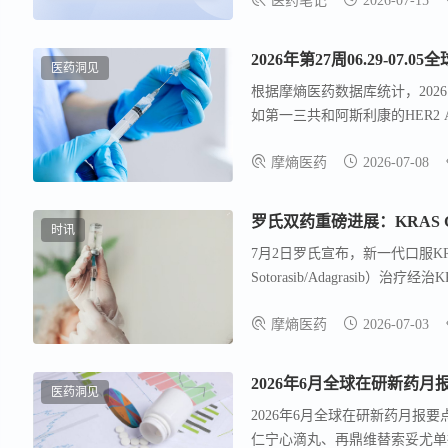
医药笔记
2026-07-15
三期临床
2026年第27周06.29-07.
医药洞见
根据摩熵医药数据库统计，2026.
如第一三共和阿斯利康的HER2 
罗司他等在华申报上市。临床数
摩熵医药
2026-07-08
期试验成功，Revolution Me
疗效不足终止。
时讯
7月2日罗氏宣布，新一代口服KRAS G
Sotorasib/Adagrasi
全性良好。6月30日FDA受理IL-6
摩熵医药
2026-07-03
审评，拟定为首个且唯一居家皮下方
2026年6月全球在研新药月
医药洞见
2026年6月全球在研新药月报
仁宁心滴丸、再鼎维替索妥尤单抗