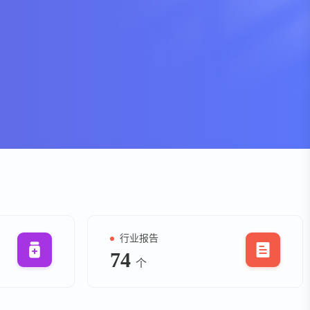
资
事件
询
询
行业报告
74
个