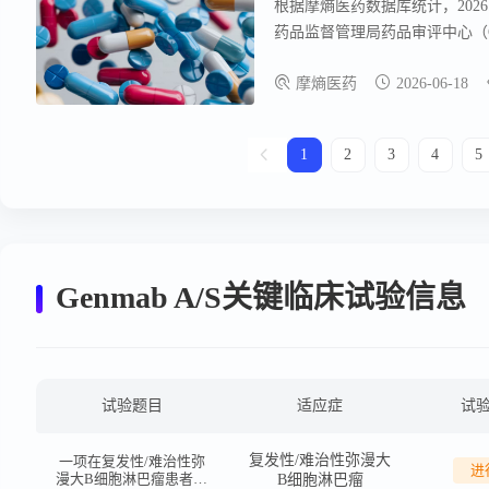
根据摩熵医药数据库统计，2026.0
药品监督管理局药品审评中心（C
款创新药/改良型新药临床试验申
摩熵医药
2026-06-18
1
2
3
4
5
Genmab A/S关键临床试验信息
试验题目
适应症
试
复发性/难治性弥漫大
一项在复发性/难治性弥
进
漫大B细胞淋巴瘤患者中
B细胞淋巴瘤