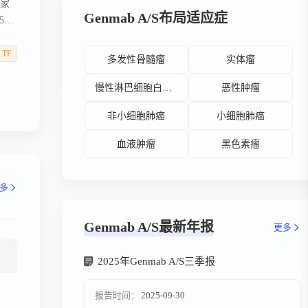
国家
Genmab A/S布局适应症
58
TF
多发性骨髓瘤
实体瘤
慢性淋巴细胞白血病
恶性肿瘤
非小细胞肺癌
小细胞肺癌
血液肿瘤
黑色素瘤
多
Genmab A/S最新年报
更多
2025年Genmab A/S三季报
报告时间：
2025-09-30