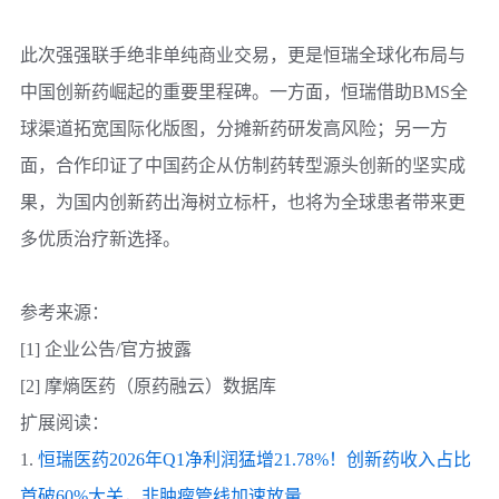
此次强强联手绝非单纯商业交易，更是
恒瑞
全球化布局与
中国创新药崛起的重要里程碑。一方面，
恒瑞
借助
BMS
全
球渠道拓宽国际化版图，分摊新药研发高风险；另一方
面，合作印证了中国药企从仿制药转型源头创新的坚实成
果，为国内创新药出海树立标杆，也将为全球患者带来更
多优质治疗新选择。
参考来源：
[1] 企业公告/官方披露
[2] 摩熵医药（原药融云）数据库
扩展阅读：
1.
恒瑞医药2026年Q1净利润猛增21.78%！创新药收入占比
首破60%大关，非肿瘤管线加速放量