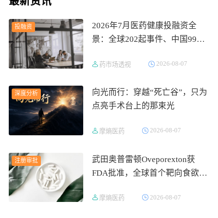
最新资讯
2026年7月医药健康投融资全
投融资
景：全球202起事件、中国99
起，医疗器械+医药研发双赛道
2026-08-07
药市场透视
吸金564亿
向光而行：穿越“死亡谷”，只为
深度分析
点亮手术台上的那束光
2026-08-07
摩熵医药
武田奥普雷顿Oveporexton获
注册审批
FDA批准，全球首个靶向食欲素
的1型发作性睡病对因治疗药物
2026-08-07
摩熵医药
上市