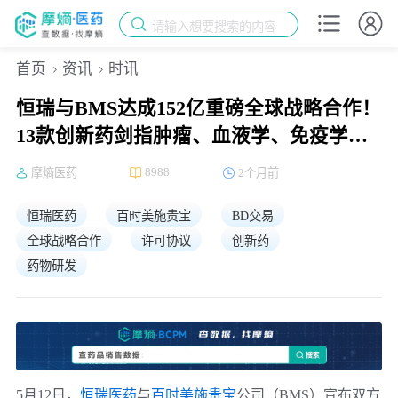
请输入想要搜索的内容
首页
资讯
时讯
恒瑞与BMS达成152亿重磅全球战略合作！
13款创新药剑指肿瘤、血液学、免疫学三
大赛道
8988
摩熵医药
2个月前
恒瑞医药
百时美施贵宝
BD交易
全球战略合作
许可协议
创新药
药物研发
5月12日，
恒瑞医药
与
百时美施贵宝
公司（BMS）宣布双方