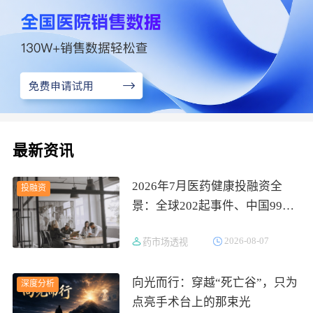
最新资讯
2026年7月医药健康投融资全
投融资
景：全球202起事件、中国99
起，医疗器械+医药研发双赛道
2026-08-07
药市场透视
吸金564亿
向光而行：穿越“死亡谷”，只为
深度分析
点亮手术台上的那束光