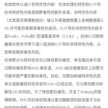
抗体修饰以减少非特异性内吞：
抗体的理化特性和Fc介导
的非特异性内吞是脱靶毒性的额外来源。非特异性内吞
（尤其是巨噬细胞效应）被认为是健康角膜上皮细胞摄取A
DC并可能导致眼部毒性的途径。Fc介导的非特异性内吞涉
及FcγRs、FcRn和C型凝集素受体（CLRs）。抗体Fc沉默和
糖基化修饰可用于减少或消除Fc介导的非特异性内吞，从
而降低眼部毒性风险。
抗体靶点与特异性优化以降低靶向毒性：
单克隆抗体可通
过靶向毒性影响ADC毒性谱。ADCs结合健康组织上的靶点
可能导致严重的靶向毒性。目前，仅靶向肿瘤特异性抗原
表位或肿瘤特异性突变的ADCs已经出现，可以降低靶点依
赖性AEs的风险。为了降低靶向毒性，开发了Probody药物
偶联物。PDC的抗体轻链通过蛋白酶敏感的肽连接子与抗
独特型肽偶联，从而掩盖抗原结合位点。这使得PDC能够