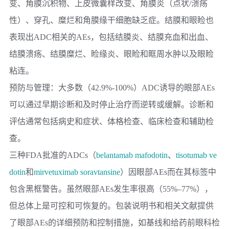
变、角膜沉积物、上皮微囊样改变、角膜炎（点状/溃疡
性）、穿孔、糜烂和角膜缘干细胞缺乏症。结膜和眼睑也
表现出ADC相关的AEs，包括结膜炎、结膜充血和出血、
结膜溃疡、结膜糜烂、睑缘炎、眼睑和眶周水肿以及眼睑
粘连。
预防与管理：
大多数（42.9%-100%）ADC诱导的眼部AEs
可以通过早期诊断和及时停止治疗而逆转或缓解。诊断和
评估通常包括病史和症状、体格检查、临床检查和辅助检
查。
三种FDA批准的ADCs（
belantamab mafodotin
、
tisotumab ve
dotin
和
mirvetuximab soravtansine
）因眼部AEs而在其标签中
包含黑框警告。虽然眼部AEs发生率很高（55%–77%），
但总体上是可控和可恢复的。包装说明书和相关文献提供
了眼部AEs的详细预防和控制措施，如基线和给药前眼科检