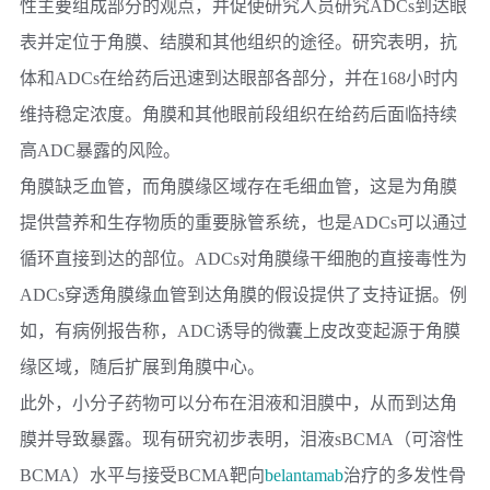
性主要组成部分的观点，并促使研究人员研究ADCs到达眼
表并定位于角膜、结膜和其他组织的途径。研究表明，抗
体和ADCs在给药后迅速到达眼部各部分，并在168小时内
维持稳定浓度。角膜和其他眼前段组织在给药后面临持续
高ADC暴露的风险。
角膜缺乏血管，而角膜缘区域存在毛细血管，这是为角膜
提供营养和生存物质的重要脉管系统，也是ADCs可以通过
循环直接到达的部位。ADCs对角膜缘干细胞的直接毒性为
ADCs穿透角膜缘血管到达角膜的假设提供了支持证据。例
如，有病例报告称，ADC诱导的微囊上皮改变起源于角膜
缘区域，随后扩展到角膜中心。
此外，小分子药物可以分布在泪液和泪膜中，从而到达角
膜并导致暴露。现有研究初步表明，泪液sBCMA（可溶性
BCMA）水平与接受BCMA靶向
belantamab
治疗的多发性骨