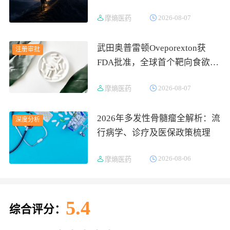
2026-08-07
摩熵医药
武田奥普雷顿Oveporexton获
注册审批
FDA批准，全球首个靶向食欲素
的1型发作性睡病对因治疗药物
2026-08-07
摩熵医药
上市
2026年多发性骨髓瘤全解析：流
深度分析
行病学、诊疗及医保政策梳理
2026-08-06
摩熵医药
5.4
综合评分：