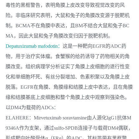
毒性的黑框警告，表明角膜上皮改变导致视觉改变的风
险。非临床研究表明，大鼠和兔子的角膜改变源于脱靶机
制。BCMA不在角膜中表达，且BM不结合大鼠和兔子BC
MA，因此大鼠和兔子角膜改变归因于脱靶机制。
Depatuxizumab mafodotin：
这是一种靶向EGFR的ADC药
物，用于治疗实体瘤。食蟹猴的给药诱导了药物相关的角
膜改变。组织病理学分析证实了角膜上皮细胞的退行性变
化和单细胞坏死、有丝分裂增加、色素积聚以及角膜上皮
脱落。EGFR在角膜、角膜缘和结膜上皮中表达，且在角膜
缘和结膜基底上皮细胞和整个角膜上皮中观察到强染色。
以DM4为载荷的ADCs：
ELAHERE：
Mirvetuximab soravtansine由人源化IgG1抗体M
9346A作为支架，通过sulfo-SPDB连接子与载荷DM4偶联，
形成靶向叶酸受体α（FRα）的ADC。其标签带有黑框警