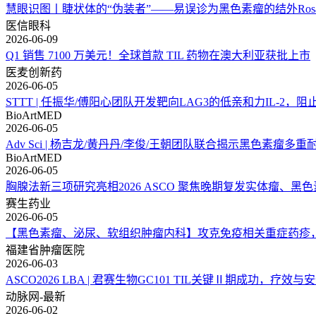
慧眼识图丨睫状体的“伪装者”——易误诊为黑色素瘤的结外Rosai-D
医信眼科
2026-06-09
Q1 销售 7100 万美元！全球首款 TIL 药物在澳大利亚获批上市
医麦创新药
2026-06-05
STTT | 任振华/傅阳心团队开发靶向LAG3的低亲和力IL-2
BioArtMED
2026-06-05
Adv Sci | 杨吉龙/黄丹丹/李俊/王朝团队联合揭示黑色素瘤
BioArtMED
2026-06-05
胸腺法新三项研究亮相2026 ASCO 聚焦晚期复发实体瘤、黑
赛生药业
2026-06-05
【黑色素瘤、泌尿、软组织肿瘤内科】攻克免疫相关重症药疹
福建省肿瘤医院
2026-06-03
ASCO2026 LBA | 君赛生物GC101 TIL关键Ⅱ期成功，疗效
动脉网-最新
2026-06-02