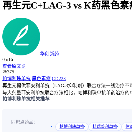
再生元C+LAG-3 vs K药
华创新药
05/16
查看原文
375
帕博利珠单抗
黑色素瘤
CD223
再生元提供菲安利单抗（LAG-3抑制剂）联合疗法一线治疗不
与大剂量菲安利单抗联合疗法相比，帕博利珠单抗单药治疗的中位
帕博利珠单抗相关推荐
同靶点药品：
帕博利珠单抗
特瑞普利单抗
信