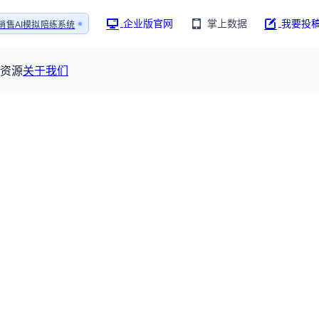
企业版官网
掌上数据
我要投
销售AI模拟陪练系统
1还原医生拜访场景
销售AI模拟陪练系统
资源
关于我们
资源大厅
摩熵视野
联系我们
产业供需
全球药物研发中心
已收录4364条供需信息
报告大厅
前沿研究
最新供需：
其他
球研发数据与行业前沿情报，为药物研发提供全链条专业信息支撑
115833
已收录
份
服务
摩熵说直播
公司动态
研新药：
382,466
个
本月临床：
84
个
最新
从实验室到10亿爆款：创新药商业化的选择、组织与
规划
临床研究
研发注册政策
人事变动
投融
行业分析