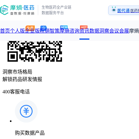
生物医药全产业链
医代通
医药
数据服务平台
1:
医药
首页
个人版
企业版
院销智策
摩熵咨询
资讯
数据洞察
会议会展
摩熵
咨询服务
摩熵原创
数据中心
摩熵视频
公司介绍
加入我们
洞察市场格局
医药市场洞察中心
从实验室到10亿爆款：创新药商业化的选择、组织与执行
回放
解锁药品研发情报
产品立项评估及管线规划
深度分析
数据定制服务
王中健
基于市场数据，为您提供全面的市场趋势分析与决策支持
整合全
产业/行业调研
过评精选
市场洞察咨询
400客服电话
2026-07-24 20:00-21:00
2026年Q1总销售额：
3,066
亿元
全球在
投资决策与交易估值
政策法规
“十五五”战略
赛道梳理
数据查询
投融资
购买数据产品
政策法规
注册审批