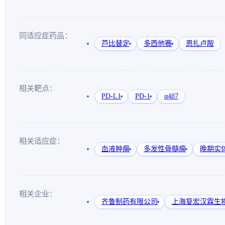
同适应症药品：
芦比替定
多西他赛
恩扎卢胺
相关靶点：
PD-L1
PD-1
α4β7
相关适应症：
血液肿瘤
多发性骨髓瘤
晚期实
相关企业：
齐鲁制药有限公司
上海复宏汉霖生