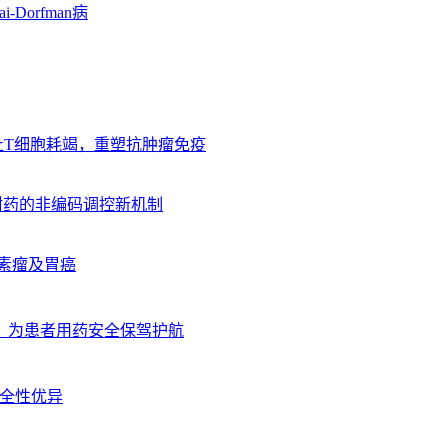
orfman病
，阻止T细胞耗竭，重塑抗肿瘤免疫
多重耐药的非编码调控新机制
色素瘤及胃癌
，为患者用药安全保驾护航
与安全性优异