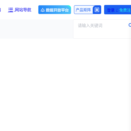
/
产品矩阵
稿
网站导航
登录
免费注
请输入关键词
产品与服务
团队介绍
招标采购
财报业绩
求购伤筋正骨酊国家药品标准WS-10899(ZD-0899)-2002-2012Z一份！【注意要高清版本的】
执行
医保动态
交易并购
专家观点
资
审批动态