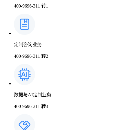
400-9696-311 转1
上市医药企业年报
时讯
药品生产企业
科普
临床进展
医药洞见
会议
定制咨询业务
400-9696-311 转2
数据与AI定制业务
400-9696-311 转3