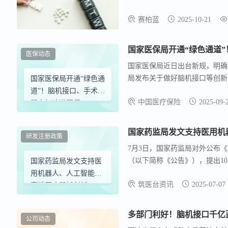
接口技术应用提速，康复行业迎
赛柏蓝
2025-10-21
国家医保局开通“绿色通道
医保动态
国家医保局近日出台新规，明确将
局发布关于做好脑机接口等创新
国家医保局开通“绿色通
业可直接向国家医保局“医疗保
道”！脑机接口、手术机
中国医疗保险
2025-09-
书、产品实物照片等资料，国家
器人加速进医保
国家药监局发文支持医用机
研发注册政策
7月3日，国家药监局对外公布
（以下简称《公告》），提出1
国家药监局发文支持医
器械和新型生物材料医疗器械等
用机器人、人工智能等
筑医台资讯
2025-07-07
健康领域。 具体措施包括，优
高端医疗器械创新
审查要求、健全沟通指导机制和
产业发展、推进监管科学研究和
多部门利好！脑机接口千亿
公司动态
具有显著临床应用价值的高端医