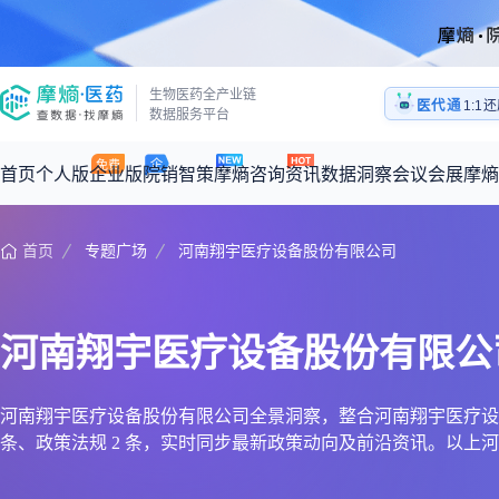
医药
生物医药全产业链
1:1
医代通
医药
数据服务平台
首页
个人版
企业版
院销智策
摩熵咨询
资讯
数据洞察
会议会展
摩熵
首页
专题广场
河南翔宇医疗设备股份有限公司
咨询服务
摩熵原创
数据中心
摩熵视频
公司介绍
加入我们
医药市场洞察中心
全球
从实验室到10亿爆款：创新药商业化的选择、组织与执行
回放
产品立项评估及管线规划
深度分析
过评精选
数据定制服务
河南翔宇医疗设备股份有限公
王中健
基于市场数据，为您提供全面的市场趋势分析与决策支持
整合全球研发
产业/行业调研
政策法规
赛道梳理
市场洞察咨询
2026-07-24 20:00-21:00
2026年Q1总销售额：
3,066
亿元
全球在研新药
投资决策与交易估值
投融资
注册审批
“十五五”战略
河南翔宇医疗设备股份有限公司全景洞察，整合河南翔宇医疗设备股份有
条、政策法规 2 条，实时同步最新政策动向及前沿资讯。以
时讯
科普
数据查询
医药洞见
会议