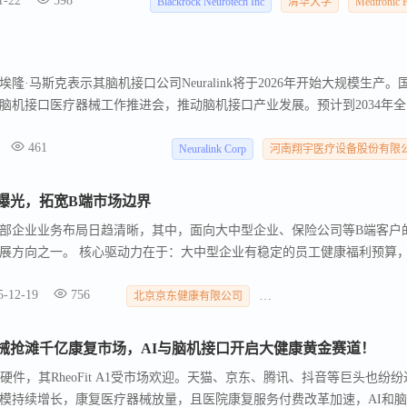
1-22
598
机接口公司Precision Neuroscience合作，这是首个主要医疗器械制造
Blackrock Neurotech Inc
清华大学
Medtronic 
·马斯克表示其脑机接口公司Neuralink将于2026年开始大规模生产。
脑机接口医疗器械工作推进会，推动脑机接口产业发展。预计到2034年全
24亿美元。脑机接口收费和医保通道逐步建立，有望加速应用。脑机接口
461
年下半年至2028年行业将进入爆发期。翔宇医疗等企业提前布局脑机接口技
Neuralink Corp
河南翔宇医疗设备股份有限
收入快速增长。
曝光，拓宽B端市场边界
部企业业务布局日趋清晰，其中，面向大中型企业、保险公司等B端客户
展方向之一。 核心驱动力在于：大中型企业有稳定的员工健康福利预算
速，加之政策明确健康险产品最高20%成本可用于健康管理，这些都为B
5-12-19
756
险和企业为主的B端市场，能为互联网医疗平台带来持续、规模化的收入，
北京京东健康有限公司
深圳迈瑞生物医疗电子股份
大潜力。
械抢滩千亿康复市场，AI与脑机接口开启大健康黄金赛道！
硬件，其RheoFit A1受市场欢迎。天猫、京东、腾讯、抖音等巨头也纷纷
模持续增长，康复医疗器械放量，且医院康复服务付费改革加速，AI和