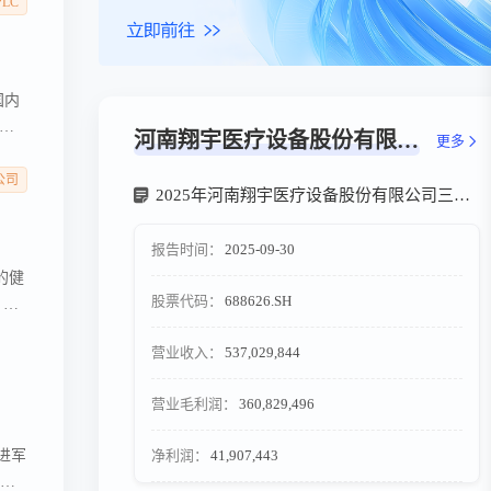
商与
PLC
国内
球
河南翔宇医疗设备股份有限公司最新年报
更多
在康
公司
2025年河南翔宇医疗设备股份有限公司三季报
报告时间：
2025-09-30
的健
股票代码：
688626.SH
，保
端市
营业收入：
537,029,844
在
有限公司
河南翔宇医疗设备股份有限公司
营业毛利润：
360,829,496
净利润：
41,907,443
进军
脑机