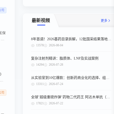
公司
最新视频
更多
医保
8年首调！2026基药目录拆解，12批国采结果落地，十五五健康规划出台
，企
明
13578
2026-08-04
术股份有限公司
复杂注射剂精讲：脂质体、LNP及实战案例
14294
2026-07-28
》
从实验室到10亿爆款：创新药商业化的选择、组织与执行
疗
13311
2026-07-24
疗
注册
公司
全球"超级重磅炸弹"药物二代药王 阿达木单抗（第二期）
进
17821
2026-07-22
，且
沟