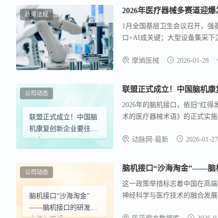
政策法规
1月全国基层卫生会议召开，强
口+AI成关键；大型设备集采下
期。
摩熵医械
2026-01-28
联盟正式成立！中国脑机康
公司动态
2026年的脑机接口，依旧“红
术的医疗器械术语》的正式实施
联盟正式成立！中国脑
资出现…… 而在行业蓬勃发展
机康复创新企业要往澳
动脉网-最新
2026-01-27
举办。
洲去
脑机接口“沙海淘金”——
公司动态
这一政策举措标志着中国在高端
神经科学与医疗技术的融合发展
脑机接口“沙海淘金”
出政府对这一前沿领域的重视，
——脑机接口的研发、