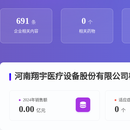
政策法规
药品生产企业
691
0
条
个
企业相关内容
相关药物
河南翔宇医疗设备股份有限公司
2024年销售额
适应
0.00
0
亿元
个