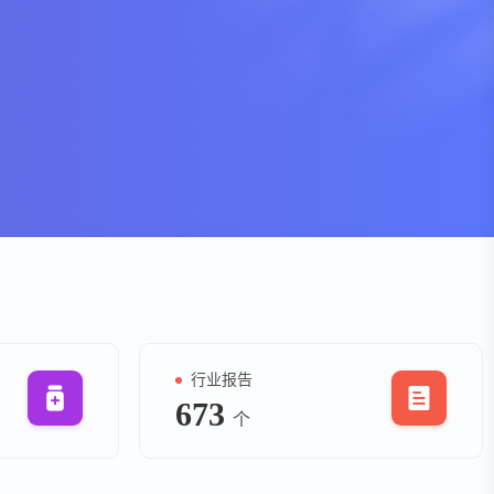
资
事件
询
询
行业报告
673
个