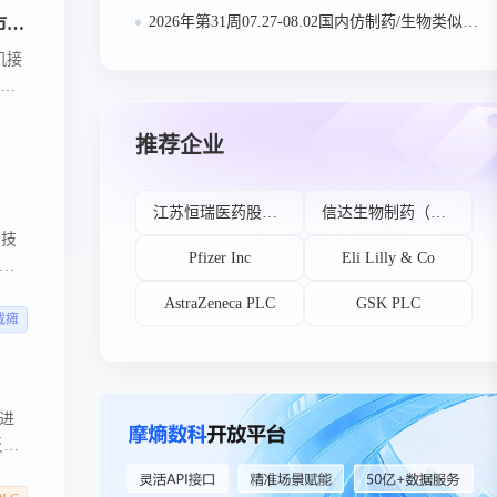
2026年第31周07.27-08.02国内仿制药/生物类似物申报/审批数据分析
2026年医疗器械多赛道迎爆发窗口：康复器械成基层医疗高增赛道，脑机接口+AI赋能千亿市场爆发
机接
公司
北京万东医疗科技股份有限公司
推荐企业
江苏恒瑞医药股份有限公司
信达生物制药（苏州）有限公司
口技
Pfizer Inc
Eli Lilly & Co
融
成功
AstraZeneca PLC
GSK PLC
截瘫
进
反映
公司