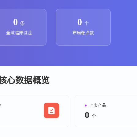
上市医药企业年报
投融
临床进展
投融资
0
0
条
个
机构查
全球临床试验
布局靶点数
企业查
核心数据概览
症
上市产品
0
个