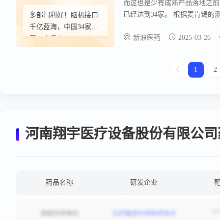
而这也是少有成熟产品落地之前
通，将审评指导深度嵌入研发环
已经达到34家。 根据麦肯锡的
多部门利好！脑机接口
用潜在规模在250亿-600亿美元
千亿蓝海，中国34家公
新浪医药
2025-03-26
司一文盘点
1
2
河南翔宇医疗设备股份有限公司
药品名称
研发企业