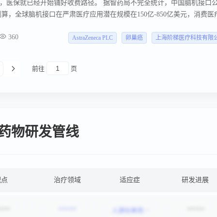
，医保就已经开始铺好收费路径。 据智药局不完全统计，中国脑机接口
节。
测算，全球脑机接口在严肃医疗应用潜在规模在150亿-850亿美元，消费医
。
360
AstraZeneca PLC
卵巢癌
上海阶梯医疗科技有限
前往
页
药物研发管线
靶点
治疗领域
适应症
研发进展