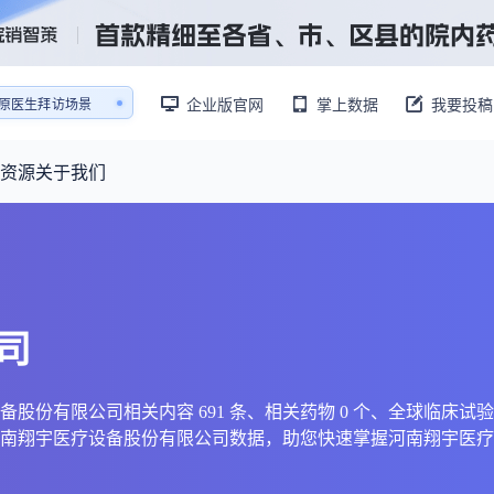
销售AI模拟陪练系统
还原医生拜访场景
企业版官网
掌上数据
我要投稿
销售AI模拟陪练系统
资源
关于我们
资源大厅
摩熵视野
联系我们
产业供需
产品与
药物研发中心
已收录4365条供需信息
报告大厅
前沿研究
司
最新供需：
转让厂房/资产/设备/设施
数据与行业前沿情报，为药物研发提供全链条专业信息支撑
已收录
份
115837
服务
摩熵说直播
财报业绩
：
383,255
个
本月临床：
110
个
最新
从实验室到10亿爆款：创新药商业化的选择、组织与执行
规划
研发注册政策
限公司相关内容 691 条、相关药物 0 个、全球临床试验 0 条
上河南翔宇医疗设备股份有限公司数据，助您快速掌握河南翔宇医
专家观点
医药投融资