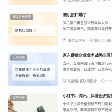
医药魔方数据库
2026-0
入场，2026年年初，美敦力宣布与脑
市场与展望
BCI初创公司的公开联盟。
脑机接口爆了
研发注册政策
脑机接口概念股近日集体大涨，埃隆
政策密集出台，国家药监局召开
脑机接口爆了
脑机接口市场规模将增长到约1
微信公众号
2026-01-06
复领域有较多应用，预计2027
术，预计2026年实现产品销售
京东健康企业业务战略全景
公司动态
当前，互联网医疗市场格局与头
康管理业务，已成为行业重点拓
京东健康企业业务战略
险产品与医疗健康服务的融合加
全景曝光，拓宽B端市
动脉橙-互联网医疗
202
场注入了持续增长动力。 以保
场边界
此基础上，B端市场是否还有更
小红书、腾讯、抖音投资医
深度分析
小红书投资云望创新布局AI康复
康复领域。我国康复医疗市场规