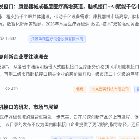
基工程支持千个医共体建设，带动千亿设备需求；康复器械市场高增，脑
沉，数智化解闲置难题。2026年基层医疗器械迎“政策+技术”双轮驱动黄金
17602
江苏鱼跃医疗设备股份有限公司
河南翔宇医疗设备股份有限
复创新企业要往澳洲去
得发紫”。 从各省市陆续明确侵入式脑机接口医疗服务价格到《采用脑机接
，再到二级市场脑机接口相关企业的股价攀升和一级市场二十亿级的巨额
的同时， “中澳脑机康复产业交流会暨中澳脑机康复出海联盟成立仪式“也
479
偏瘫
北京蛋黄科技有限公司
脑机接口的研发、市场与展望
医疗器械领域的监管框架进一步完善，旨在加速创新产品的上市进程，促
。 该目录的发布不仅为国内脑机接口企业提供了更明确的指导路径，还
预计将推动相关研发投资的增加。 脑机接口行业也吸引了头部医疗器械