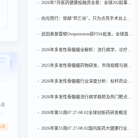
2026年7月医药健康投融资全景：全球202起事件、中国99起，医疗器械+医药研发双赛道吸金564亿
向光而行：穿越“死亡谷”，只为点亮手术台上的那束光
武田奥普雷顿Oveporexton获FDA批准，全球首个靶向食欲素的1型发作性睡病对因治疗药物上市
2026年多发性骨髓瘤全解析：流行病学、诊疗及医保政策梳理
2025年多发性骨髓瘤药物研发、市场规模与销售趋势全解析
2026年多发性骨髓瘤行业深度分析：标杆药企案例与技术迭代研判
2026年多发性骨髓瘤流行病学趋势及热门靶点药物市场表现洞察
头企
2026年第31周07.27-08.02全球创新药研发概览
股票
全国
公司
2026年第31周07.27-08.02国内医药大健康行业政策法规汇总