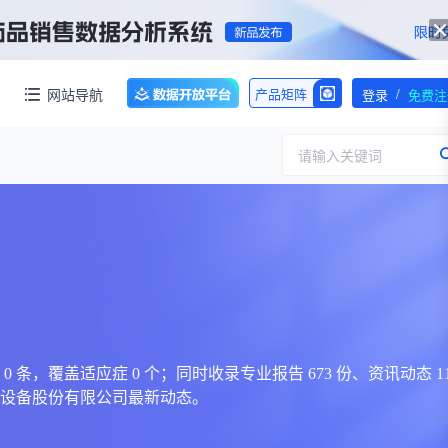
/
网站导航
产品矩阵
登录
免费注
请输入关键词
服务
团队介绍
招标采购
公司动态
临床研究
医保动态
浙江省嵊州市城北化工园区内拥有约60亩化工用地，配套约40000㎡标准化厂房，产权清晰、无权属纠纷，场地规整开阔，可满足生物医药、精细化工、新材料项目的生产、研发、仓储一体化布局，无需额外耗时拿地建房，项目落地即投产，大幅压缩项目建设周期。
交易并购
人事变动
，覆盖适应症 0 个；同时收录专业报告 673 份、资讯动态 1
疗设备股份有限公司最新动态。
行业分析
审批动态
医投速递