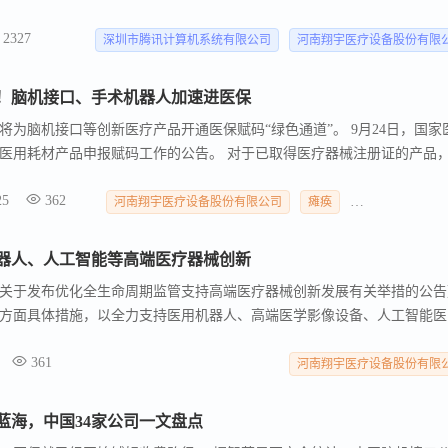
来黄金发展期。
2327
深圳市腾讯计算机系统有限公司
河南翔宇医疗设备股份有限
”！脑机接口、手术机器人加速进医保
为脑机接口等创新医疗产品开通医保赋码“绿色通道”。 9月24日，国家
医用耗材产品申报赋码工作的公告。 对于已取得医疗器械注册证的产品
障信息业务编码标准数据库动态维护”窗口，提交医疗器械注册证、产品说
25
362
医保局将优先加快产品赋码进度。
河南翔宇医疗设备股份有限公司
瘫痪
赛诺医疗科学技
器人、人工智能等高端医疗器械创新
《关于发布优化全生命周期监管支持高端医疗器械创新发展有关举措的公告
0方面具体措施，以全力支持医用机器人、高端医学影像设备、人工智能医
高端医疗器械创新，促进更多新技术、新材料、新工艺和新方法应用于医
361
化特殊审批程序、完善分类和命名原则、持续健全标准体系、进一步明晰
河南翔宇医疗设备股份有限
专家咨询机制、细化上市后监管要求、强化上市后质量安全监测、密切跟
推动全球监管协调。 《公告》明确，对符合要求的国内首创、国际领先
蓝海，中国34家公司一文盘点
疗器械继续实施创新特别审查，通过强化申请人与审查专家的全流程技术