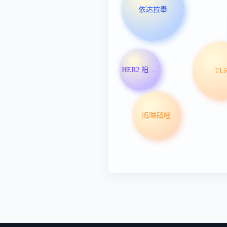
依达拉奉
HER2 阳性乳腺癌
TL
吗啉硝唑