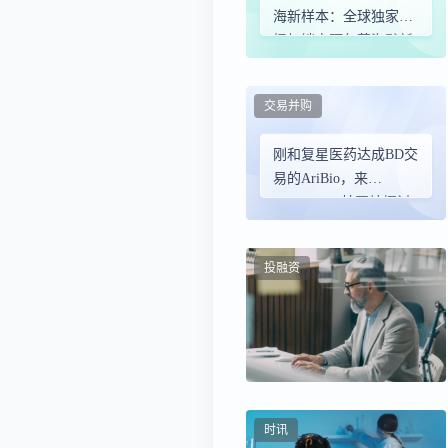
海新样本：全球独家选
择权锁定阿尔茨海默新
药
交易并购
刚和复星医药达成BD交
易的AriBio，来
BIOCHINA韩国站探讨
Biotech创新合作模式 |
全日程公布
投融资
时讯