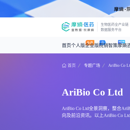
生物医药全产业链
数据服务平台
首页
个人版
企业版
院销智策
摩熵
首页
专题广场
AriBio Co L
咨询服务
摩熵原创
数据中心
摩熵视频
公司介绍
医药市场洞察中心
回放
产品立项评估及管线规划
深度分析
AriBio Co Ltd
王中健
基于市场数据，为您提供全面的市场
产业/行业调研
政策法规
2026-07-24 2
2026年Q1总销售额：
3,066
亿元
投资决策与交易估值
投融资
AriBio Co Ltd全景洞察，整
向及前沿资讯。以上AriBio Co L
时讯
数据查询
医药洞见