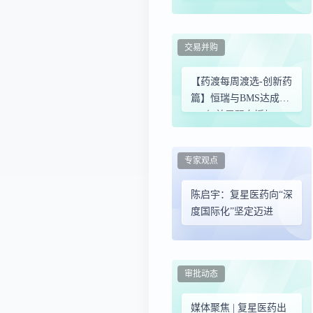
交易并购
【药渡每周渡选-创新药
篇】恒瑞与BMS达成
152亿美元双向授权；
英派药业登陆港交所首
日股价涨108.3%……
专家观点
陈启宇：复星医药向“深
度国际化”坚定迈进
审批动态
媒体聚焦 | 复星医药出