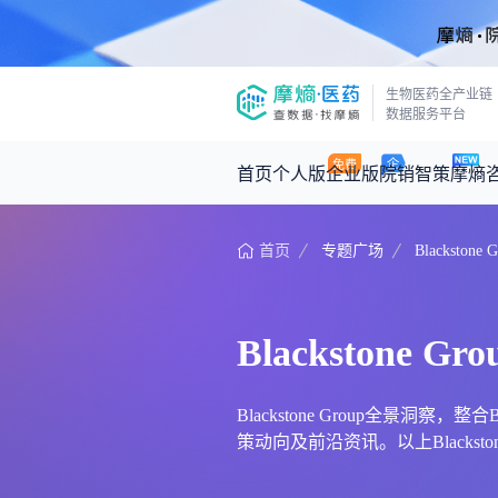
生物医药全产业链
数据服务平台
首页
个人版
企业版
院销智策
摩熵
首页
专题广场
Blackstone 
咨询服务
摩熵原创
数据中心
摩熵视频
公司介绍
医药市场洞察中心
回放
产品立项评估及管线规划
深度分析
Blackstone Gro
王中健
基于市场数据，为您提供全面的市场
产业/行业调研
政策法规
2026-07-24 2
2026年Q1总销售额：
3,066
亿元
投资决策与交易估值
投融资
Blackstone Group全景洞察
策动向及前沿资讯。以上Blackstone
时讯
数据查询
医药洞见