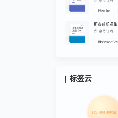
高华证券
结-关键主题
和要点
Pfizer Inc
斯泰普斯通
集团（STE
高华证券
P）：筹资
动力提升20
26财年的可
见性，拥有
Blackstone Gro
健康的FRE
运营杠杆
标签云
HGI-001注射液