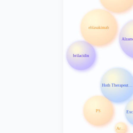
eblasakimab
Alzam
brilacidin
Hoth Therapeutics Inc
PS
Arcutis Biotherapeutics Inc