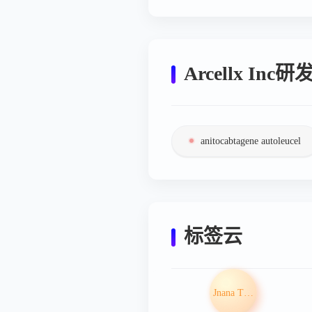
Arcellx In
anitocabtagene autoleucel
标签云
Jnana Therapeutics Inc