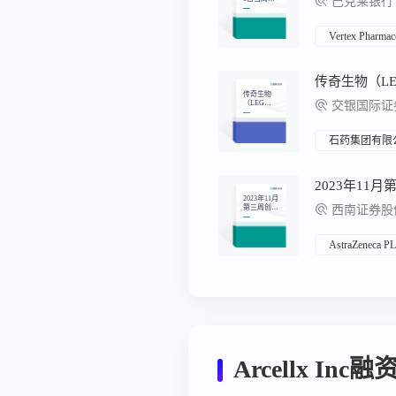
巴克莱银行
小型肿瘤学
的准备情况
Vertex Pharmace
传奇生物
（LEG
交银国际证
N）：3Q24
业绩好于预
期，市场对
竞争格局变
石药集团有限
化过度悲
观，维持买
入评级
2023年11月
第三周创新
西南证券股份
药周报（附
小专题AKT
靶点研发概
况）
AstraZeneca P
Arcellx Inc