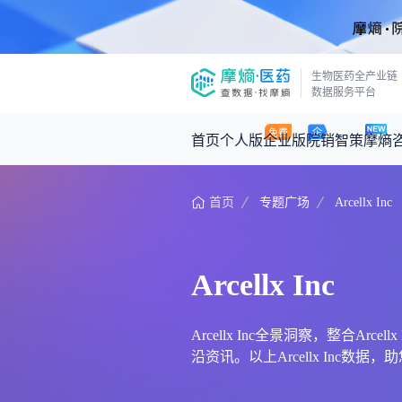
生物医药全产业链
数据服务平台
首页
个人版
企业版
院销智策
摩熵
首页
专题广场
Arcellx Inc
咨询服务
摩熵原创
数据中心
摩熵视频
公司介绍
医药市场洞察中心
回放
产品立项评估及管线规划
深度分析
Arcellx Inc
王中健
基于市场数据，为您提供全面的市场
产业/行业调研
政策法规
2026-07-24 2
2026年Q1总销售额：
3,066
亿元
投资决策与交易估值
投融资
Arcellx Inc全景洞察，整合A
沿资讯。以上Arcellx Inc数据，助
时讯
数据查询
医药洞见