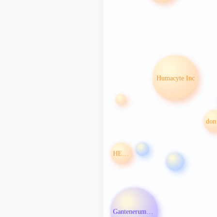
Humacyte Inc
d
HER2
Gantenerumab注射液