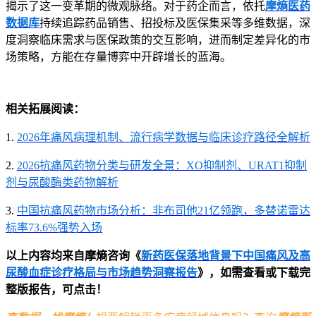
揭示了这一变革期的微观脉络。对于药企而言，依托
摩熵医药
数据库
持续追踪药品销售、招投标及医保集采等多维数据，深
度洞察临床需求与医保政策的交互影响，进而制定差异化的市
场策略，方能在存量博弈中开辟增长的蓝海。
相关拓展阅读：
1.
2026年痛风病理机制、流行病学数据与临床诊疗路径全解析
2.
2026抗痛风药物分类与研发全景：XO抑制剂、URAT1抑制
剂与尿酸酶类药物解析
3.
中国抗痛风药物市场分析：非布司他21亿领跑，多替诺雷达
标率73.6%强势入场
以上内容均来自摩熵咨询《
新药医保落地背景下中国痛风及高
尿酸血症诊疗格局与市场趋势洞察报告
》，如需查看或下载完
整版报告，可点击！