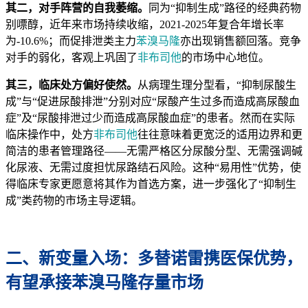
其二，对手阵营的自我萎缩。
同为“抑制生成”路径的经典药物
别嘌醇，近年来市场持续收缩，2021-2025年复合年增长率
为-10.6%；而促排泄类主力
苯溴马隆
亦出现销售额回落。竞争
对手的弱化，客观上巩固了
非布司他
的市场中心地位。
其三，临床处方偏好使然。
从病理生理分型看，“抑制尿酸生
成”与“促进尿酸排泄”分别对应“尿酸产生过多而造成高尿酸血
症”及“尿酸排泄过少而造成高尿酸血症”的患者。然而在实际
临床操作中，处方
非布司他
往往意味着更宽泛的适用边界和更
简洁的患者管理路径——无需严格区分尿酸分型、无需强调碱
化尿液、无需过度担忧尿路结石风险。这种“易用性”优势，使
得临床专家更愿意将其作为首选方案，进一步强化了“抑制生
成”类药物的市场主导逻辑。
二、新变量入场：多替诺雷携医保优势，
有望承接苯溴马隆存量市场