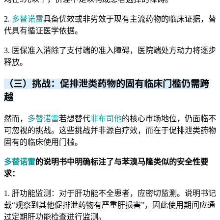
2.
多替诺雷
具备优效或非劣效于现有主流药物的临床证据，替
代具有循证医学依据。
3. 医保准入消除了支付端的准入障碍，医院端处方动力将逐步
释放。
（三）挑战：促排泄类药物的固有临床门槛仍需跨
越
然而，
多替诺雷
若想替代
非布司他
的核心市场地位，仍面临不
可忽视的挑战。这些挑战并非源自疗效，而在于促排泄类药物
固有的临床使用门槛。
多替诺雷
的说明书中明确标注了与苯溴马隆类似的安全性要
求：
1. 肝功能监测：对于肝功能不全患者，应密切监测。说明书记
载“观察到其他促排泄药物有严重肝损害”，因此使用期间应通
过定期肝功能检查进行监测。