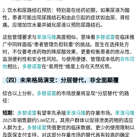
2. 饮水和尿路结石预防：特别是在给药初期，如果尿液为酸
性，患者可能出现尿路结石和由此引起的症状如血尿、肾绞
痛。应增加饮水量并碱化尿液以预防尿路结石。
这些管理要求与
苯溴马隆
高度相似，意味着
多替诺雷
在临床推
广中同样面临“患者管理负担较重”的挑战。医生在选择处方
时，不仅要考虑药物的降尿酸效果，更要权衡患者的依从性、
监测便利性和安全性风险。与使用便捷、管理成本低的
非布司
他
相比，
多替诺雷
在“易用性”维度上存在天然劣势。
（四）未来格局演变：分层替代，非全面颠覆
综合以上分析，
多替诺雷
的市场放量将呈现“分层替代”的路
径：
短期：
多替诺雷
有望率先承接
苯溴马隆
的存量市场。
苯溴马隆
2025年销售额约5.66亿元，其用户群体以促排泄类药物的适应
人群为主，
多替诺雷
凭借更优的临床数据、更少的使用限制以
及医保支付支持，对这部分存量市场的替代具有较高的确定