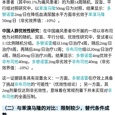
本患者（其中80.1%为痛风患者）的为期14周随机、双盲、平
行组对照研究中，以
苯溴马隆
50mg/日为对照，结果显示：
多
替诺雷
2mg/日在降低血清尿酸水平方面非劣效于
苯溴马隆
50mg/日（非劣效界值：-10%）。
中国人群优效性研究：
在中国痛风患者中开展的一项以非布司
他为对照的随机、双盲、平行分组、优效性研究中，受试者以
1:1比例随机分组。
多替诺雷
组以1mg/日治疗4周，随后2mg/日
治疗8周，再随后4mg/日治疗12周；
非布司他
组以20mg/日治疗
4周，随后40mg/日治疗20周。结果显示：
多替诺雷
4mg优效于
非布司他
40mg，
多替诺雷
2mg非劣效于
非布司他
40mg（非劣
效界值：-10%）。
这一证据链条具有双重含义：一方面，
多替诺雷
在疗效上具备
了挑战
非布司他
的“可能性”（优效性结论）；另一方面，其
2mg剂量仅达到非劣效性，意味着在常规剂量下并未实现对
非
布司他
的全面压制。
（二）与苯溴马隆的对比：限制较少，替代条件成