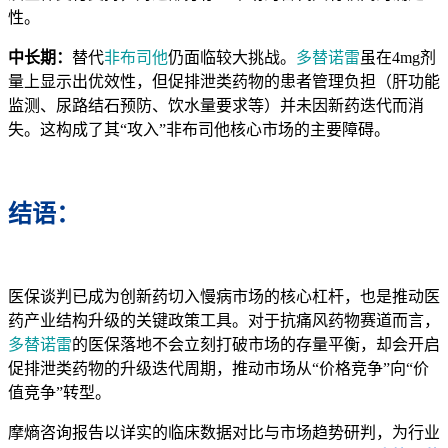
性。
中长期：
替代
非布司他
仍面临较大挑战。
多替诺雷
虽在4mg剂
量上显示出优效性，但促排泄类药物的患者管理负担（肝功能
监测、尿路结石预防、饮水量要求等）并未因新药迭代而消
失。这构成了其“攻入”非布司他核心市场的主要障碍。
结语：
医保谈判已成为创新药切入慢病市场的核心杠杆，也是推动医
药产业结构升级的关键政策工具。对于抗痛风药物赛道而言，
多替诺雷
的医保落地不会立刻打破市场的存量平衡，却会开启
促排泄类药物的升级迭代周期，推动市场从“价格竞争”向“价
值竞争”转型。
摩熵咨询报告以详实的临床数据对比与市场趋势研判，为行业