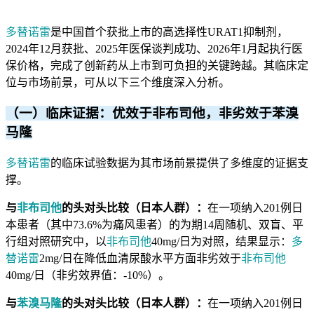
多替诺雷
是中国首个获批上市的高选择性URAT1抑制剂，
2024年12月获批、2025年医保谈判成功、2026年1月起执行医
保价格，完成了创新药从上市到可负担的关键跨越。其临床定
位与市场前景，可从以下三个维度深入分析。
（一）临床证据：优效于非布司他，非劣效于苯溴
马隆
多替诺雷
的临床试验数据为其市场前景提供了多维度的证据支
撑。
与
非布司他
的头对头比较（日本人群）：
在一项纳入201例日
本患者（其中73.6%为痛风患者）的为期14周随机、双盲、平
行组对照研究中，以
非布司他
40mg/日为对照，结果显示：
多
替诺雷
2mg/日在降低血清尿酸水平方面非劣效于
非布司他
40mg/日（非劣效界值：-10%）。
与
苯溴马隆
的头对头比较（日本人群）：
在一项纳入201例日