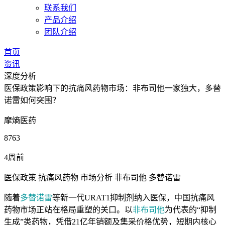
联系我们
产品介绍
团队介绍
首页
资讯
深度分析
医保政策影响下的抗痛风药物市场：非布司他一家独大，多替
诺雷如何突围？
摩熵医药
8763
4周前
医保政策
抗痛风药物
市场分析
非布司他
多替诺雷
随着
多替诺雷
等新一代URAT1抑制剂纳入医保，中国抗痛风
药物市场正站在格局重塑的关口。以
非布司他
为代表的“抑制
生成”类药物，凭借21亿年销额及集采价格优势，短期内核心