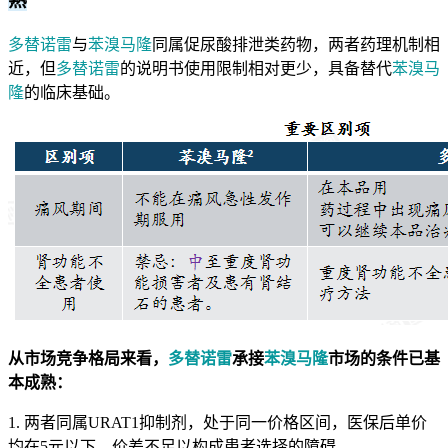
熟
多替诺雷
与
苯溴马隆
同属促尿酸排泄类药物，两者药理机制相
近，但
多替诺雷
的说明书使用限制相对更少，具备替代
苯溴马
隆
的临床基础。
从市场竞争格局来看，
多替诺雷
承接
苯溴马隆
市场的条件已基
本成熟：
1. 两者同属URAT1抑制剂，处于同一价格区间，医保后单价
均在5元以下，价差不足以构成患者选择的障碍。