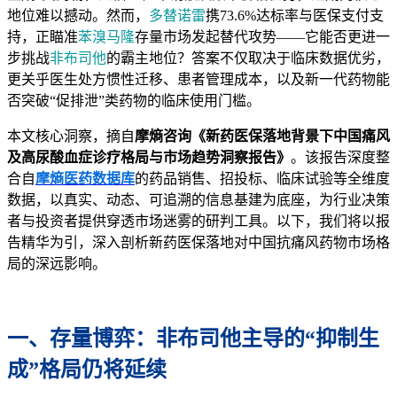
地位难以撼动。然而，
多替诺雷
携73.6%达标率与医保支付支
持，正瞄准
苯溴马隆
存量市场发起替代攻势——它能否更进一
步挑战
非布司他
的霸主地位？答案不仅取决于临床数据优劣，
更关乎医生处方惯性迁移、患者管理成本，以及新一代药物能
否突破“促排泄”类药物的临床使用门槛。
本文核心洞察，摘自
摩熵咨询《新药医保落地背景下中国痛风
及高尿酸血症诊疗格局与市场趋势洞察报告》
。该报告深度整
合自
摩熵医药数据库
的药品销售、招投标、临床试验等全维度
数据，以真实、动态、可追溯的信息基建为底座，为行业决策
者与投资者提供穿透市场迷雾的研判工具。以下，我们将以报
告精华为引，深入剖析新药医保落地对中国抗痛风药物市场格
局的深远影响。
一、存量博弈：非布司他主导的“抑制生
成”格局仍将延续