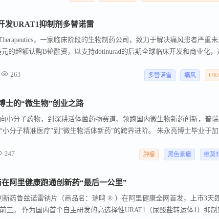
开发URAT1抑制剂多替诺雷
lys Therapeutics，一家临床阶段的生物制药公司，致力于解决痛风患者严重
元的超额认购B轮融资，以支持dotinurad的后期全球临床开发和商业化，
T1抑制剂，有可能为痛风治疗提供一流的安全性和疗效。 2025年10月
263
ics宣布正式推出并完成2.05亿美元的A轮融资。 2.05亿美元A轮融资，开发痛风新药 ）
多替诺雷
痛风
UR
博士的“微生物”创业之路
靶向小分子药物，到深耕活体菌药物赛道、领跑国内微生物新药创新，普瑞
“小分子精准医疗”到“微生物活体新药”的跨界进阶。 朱永亮博士毕业于加
学博士学位，深耕创新药物研发多年，拥有扎实的跨学科科研功底。 他
247
afenib），是FDA批准的全球首个针对特定基因突变的精准靶向小分子药
肿瘤
黑色素瘤
维莫
瘤临床治疗中实现了重大突破，成为精准医疗领域的里程碑式成果。
药在阿里健康跑通创新药“最后一公里”
创新药鲁兹诺雷钠片（商品名：瑞鸣 ® ）在阿里健康全网首发，上市3天
前三。 作为国内首个自主研发的高选择性URAT1（尿酸盐转运体1）抑制