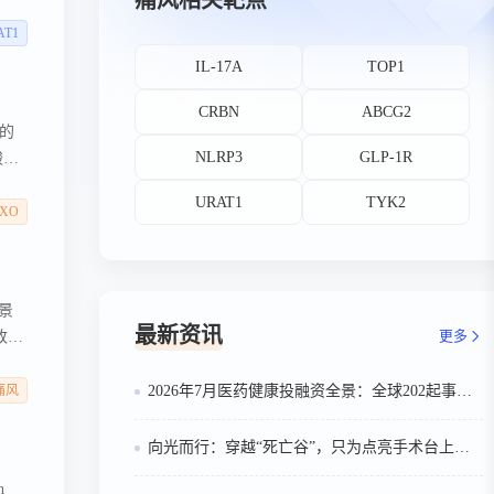
痛风相关靶点
酸需
AT1
IL-17A
TOP1
CRBN
ABCG2
的
NLRP3
GLP-1R
酸生
）
URAT1
TYK2
XO
景
最新资讯
更多
改写
士
业
痛风
2026年7月医药健康投融资全景：全球202起事件、中国99起，医疗器械+医药研发双赛道吸金564亿
向光而行：穿越“死亡谷”，只为点亮手术台上的那束光
h