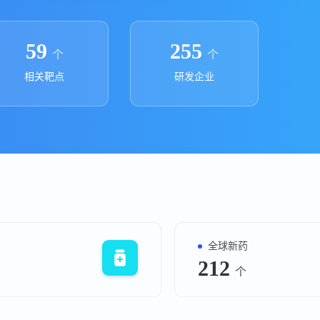
上市医药企业年报
投融
临床进展
投融资
59
255
个
个
机构查
相关靶点
研发企业
企业查
全球新药
212
个