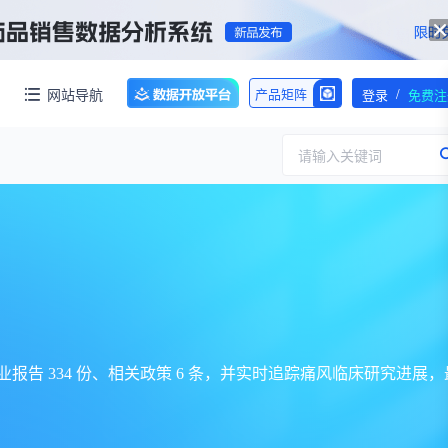
/
网站导航
产品矩阵
登录
免费注
请输入关键词
服务
团队介绍
招标采购
公司动态
临床研究
医保动态
浙江省嵊州市城北化工园区内拥有约60亩化工用地，配套约40000㎡标准化厂房，产权清晰、无权属纠纷，场地规整开阔，可满足生物医药、精细化工、新材料项目的生产、研发、仓储一体化布局，无需额外耗时拿地建房，项目落地即投产，大幅压缩项目建设周期。
交易并购
人事变动
、专业报告 334 份、相关政策 6 条，并实时追踪痛风临床研究进展，
行业分析
审批动态
医投速递