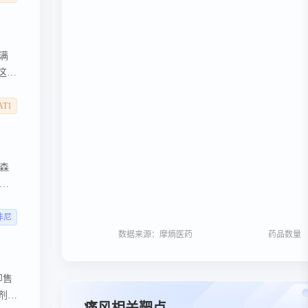
未满
这是
。
AT1
森
州
曾核
物，
非尼
数据来源：摩熵医药
药品数量
即售
剂，