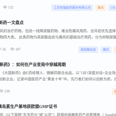
药平台送达全国各地患者手中。 新机制填补临床空白，精准对接庞大降
132
江苏恒瑞医药股份有限公司
痛风
UR
新药一文盘点
风的治疗药物，包括一线降尿酸药物、难治性痛风用药、合并症优先选择
物四大类。 此类药物为高尿酸血症与痛风的基础治疗用药，分为抑制尿
 抑制尿酸生成药，是首个用于高尿酸血症和痛风治疗的黄嘌呤氧化酶（XO
7-16
187
尤其适用于尿酸生成增多型的患者。
高尿酸血症
痛风
国新药》：如何在产业变局中穿越周期
 《大国新药》由E药经理人、微解药联合出品，以“1对1深度对话+企业场
药创新企业，记录中国医药产业“黄金十年”中，先行者们如何以创新为炬，
系列媒体出品人谭勇走进上海金赛药业全球科创总部与研发中心，与金磊博
230
风新赛道，从深耕细作到多元布局，从科学家到企业家，看企业如何在产
冬胰岛素生产基地获欧盟GMP证书
以下简称“东宝药业”或“公司”）获得由瑞典医药产品管理局（ Swedis