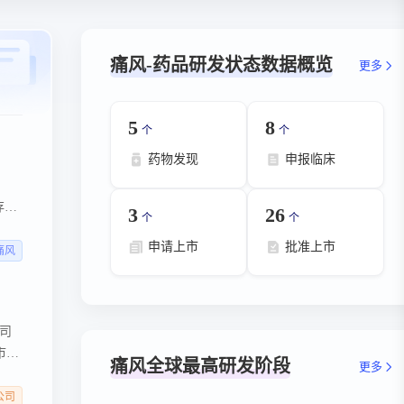
痛风-药品研发状态数据概览
更多
5
8
个
个
药物发现
申报临床
存在
3
26
个
个
治疗
申请上市
批准上市
、消
痛风
 抗
公司
市批
痛风全球最高研发阶段
更多
和龙
公司