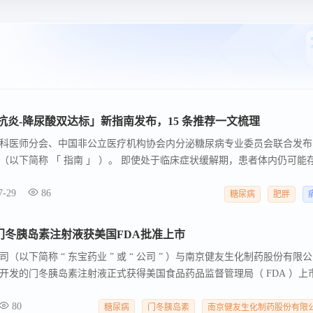
炎-降尿酸双达标」新指南发布，15 条推荐一文梳理
科医师分会、中国非公立医疗机构协会内分泌糖尿病专业委员会联合发布
以下简称 「 指南 」 ）。 即使处于临床症状缓解期，患者体内仍可能
和维持慢性低水平系统性炎症。 指南围绕痛风急性发作期抗炎治疗、降尿酸
7-29
86
风石长程抗炎管理，以及合并慢性肾脏病（CKD）、心血管疾病（CVD）
糖尿病
肥胖
和（或）肥胖及老年患者等特殊人群，形成 15 条推荐意见，并提出 「
。
业门冬胰岛素注射液获美国FDA批准上市
以下简称 “ 东宝药业 ” 或 “ 公司 ” ）与南京健友生化制药股份有限
）合作开发的门冬胰岛素注射液正式获得美国食品药品监督管理局（ FDA ）上
余年深耕糖尿病治疗领域厚积薄发的成果。 作为中国胰岛素产业的开拓者
80
建研发与生产体系，一步一个脚印夯实国际化基础。
糖尿病
门冬胰岛素
南京健友生化制药股份有限