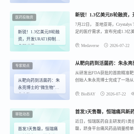
新锐！1.3亿美元B轮融资，
医药投融资
7月22日， 圣地亚哥，Crysta
足的医疗需求，宣布完成1.3亿美
新锐！1.3亿美元B轮融
一种新一代每日一次的口服URA
资，开发URAT1抑制剂
Medaverse
2026-07-22
Crystalys Therapeut
多替诺雷
从靶向药到活菌药：朱永亮
专家观点
从研发出FDA获批的首款精准
创始人朱永亮博士完成了一场从
从靶向药到活菌药：朱
大学伯克利分校，拥有计算生物
永亮博士的“微生物”创
BioBAY
2026-07-22
心参与研发的威罗菲尼（Vemur
业之路
凭借精准的治疗效果，在黑色素
首发3天售罄，恒瑞痛风新
审批动态
近日，恒瑞医药自主研发的1类
罄，跻身平台痛风药品销量榜单
首发3天售罄，恒瑞痛