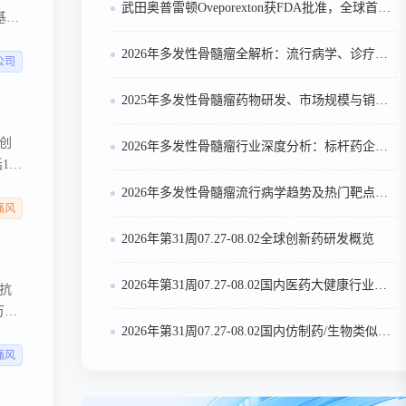
武田奥普雷顿Oveporexton获FDA批准，全球首个靶向食欲素的1型发作性睡病对因治疗药物上市
产基地
 。
2026年多发性骨髓瘤全解析：流行病学、诊疗及医保政策梳理
权
公司
布的
2025年多发性骨髓瘤药物研发、市场规模与销售趋势全解析
 万
预计
创
2026年多发性骨髓瘤行业深度分析：标杆药企案例与技术迭代研判
11
包括
2026年多发性骨髓瘤流行病学趋势及热门靶点药物市场表现洞察
痛风
2026年第31周07.27-08.02全球创新药研发概览
2026年第31周07.27-08.02国内医药大健康行业政策法规汇总
统抗
万患
2026年第31周07.27-08.02国内仿制药/生物类似物申报/审批数据分析
痛风