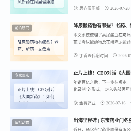
该药在获批后快速通过互联网医
风新药在阿里健康跑通
思齐俱乐部
2026-07-20
求。
创新药“最后一公里”
降尿酸药物有哪些？老药、
前沿研究
本文系统梳理了高尿酸血症与痛
辅助降尿酸药物及在研降尿酸药
降尿酸药物有哪些？老
成药和促进尿酸排泄药两类 。
药、新药一文盘点
丁香园代谢时间
2026-0
抑制剂，具有良好降尿酸效果，
正片上线！CEO对话《大
专家观点
年销百亿之后，下一步往哪走。
化录制”的形式， 走入头部医
正片上线！CEO对话
产业命运。 本期，E药经理人
《大国新药》：如何在
金赛药业
2026-07-16
深度对话，从百亿生长激素到痛
产业变局中穿越周期
变局中穿越周期、持续突围。
出海里程碑 | 东宝药业门
审批动态
近日，通化东宝药业股份有限公司（