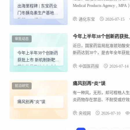
Medical Products Ag
出海里程碑 | 东宝药业
全面符合欧盟 GMP 标准，且
门冬胰岛素生产基地获
通化东宝
2026-07-15
本次认证充分表明公司的生产质
欧盟GMP证书
威认证，为公司持续深耕全球市场
全球糖尿病概览第 11 版数据，欧洲
今年上半年38个创新药获
审批动态
人，患病率为 9.8% ，糖尿病相
近日，国家药监局批准琥珀酸安
到 2050 年，患者总数将攀升至 7
新药达到38个，是去年全年获
今年上半年38个创新药
个新机制新靶点药物，数量已达
获批上市 新机制新靶点
中国医药报
2026-07-14
20个化学药品、17个生物制品
药物数量已达去年全年
总量
痛风别再“炎”误
前沿研究
有一种风，无形，却可桎梏人生。
炎药物存在禁忌、不耐受或疗效
痛风别再“炎”误
者深陷治疗两难。
央视网
2026-07-10