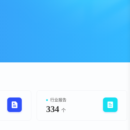
资
事件
询
询
行业报告
334
个