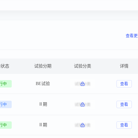
查看更
验状态
试验分期
试验分类
详情
行中
BE试验
查看
行中
Ⅱ期
查看
行中
Ⅱ期
查看