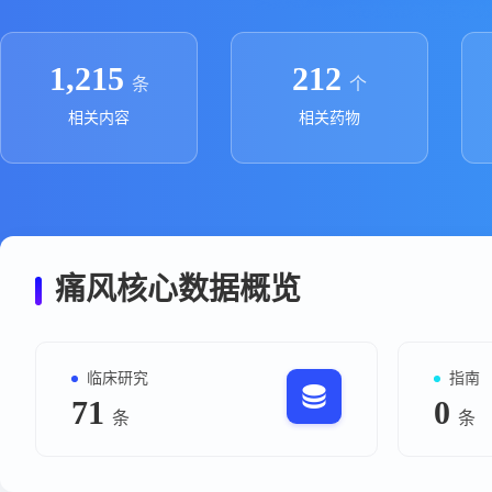
政策法规
药品生产企业
1,215
212
条
个
相关内容
相关药物
痛风核心数据概览
临床研究
指南
71
0
条
条