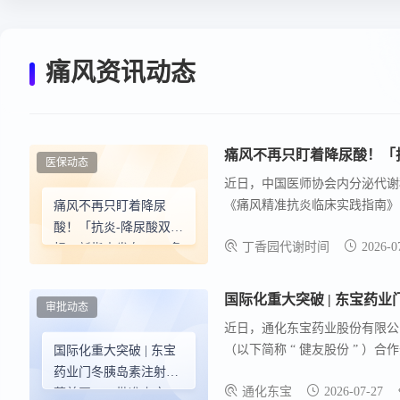
痛风资讯动态
痛风不再只盯着降尿酸！「抗
医保动态
近日，中国医师协会内分泌代谢
《痛风精准抗炎临床实践指南》（
痛风不再只盯着降尿
MSU 晶体沉积，并持续诱导
酸！「抗炎-降尿酸双达
丁香园代谢时间
2026-0
（ULT）启动期发作预防、痛
标」新指南发布，15 条
化系统疾病、肝功能损害、糖尿病
推荐一文梳理
炎-降尿酸双达标 」 的管理理念
国际化重大突破 | 东宝药
审批动态
近日，通化东宝药业股份有限公司（
（以下简称 “ 健友股份 ” 
国际化重大突破 | 东宝
准。 此次获批是东宝药业三十
药业门冬胰岛素注射液
通化东宝
2026-07-27
头企业，公司以国际最高标准构
获美国FDA批准上市