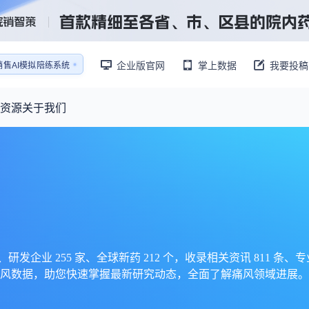
企业版官网
掌上数据
我要投稿
销售AI模拟陪练系统
还原医生拜访场景
销售AI模拟陪练系统
资源
关于我们
资源大厅
摩熵视野
联系我们
产业供需
产品与
药物研发中心
已收录4365条供需信息
报告大厅
前沿研究
最新供需：
转让厂房/资产/设备/设施
数据与行业前沿情报，为药物研发提供全链条专业信息支撑
已收录
份
115837
服务
摩熵说直播
财报业绩
：
383,255
个
本月临床：
110
个
最新
从实验室到10亿爆款：创新药商业化的选择、组织与执行
规划
研发注册政策
、研发企业 255 家、全球新药 212 个，收录相关资讯 811 条
风数据，助您快速掌握最新研究动态，全面了解痛风领域进展。
专家观点
医药投融资