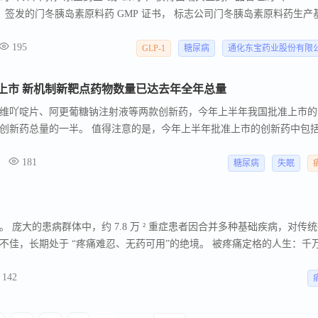
ency , MPA ）签发的门冬胰岛素原料药 GMP 证书， 标志公司门冬胰岛素原料药生
为产品进入欧盟市场提供了重要的合规基础， 是公司出海进程的重要里程碑
195
量管理体系已达到国际严苛规范，产品质量管控能力得到欧盟官方机构的
GLP-1
糖尿病
通化东宝药业股份有限
和国际化战略的纵深推进筑牢根基。 根据国际糖尿病联盟（ IDF ）发
糖尿病患者数量不断增长， 2024 年 20-79 岁成人糖尿病患者约 6,560
批上市 新机制新靶点药物数量已达去年全年总量
关医疗总支出达 1,930 亿美元，人均支出达 2,951 美元，位列全球第二；
维吖啶片、阿更葡糖钠注射液等两款创新药，今年上半年我国批准上市的
,240 万人，患病率预计达 11% 。
批创新药总量的一半。 值得注意的是，今年上半年批准上市的创新药中包括
到去年全年批准总量。 回顾今年上半年，我国批准上市创新药共38个，
181
和1个中药。
糖尿病
失眠
 庞大的患病群体中，约 7.8 万 ² 重症患者因合并多种基础疾病，对传
不佳，长期处于 “疼痛难忍、无药可用”的绝境。 被疼痛定格的人生：千
142