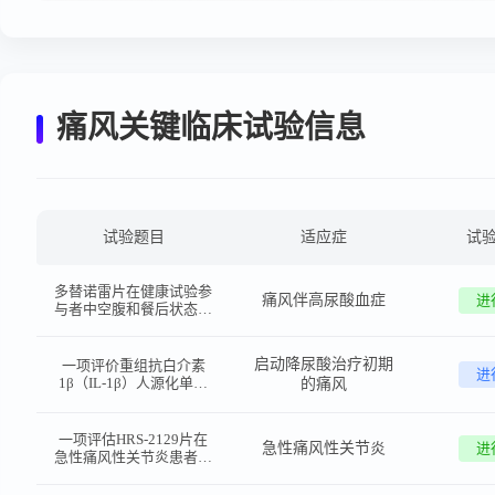
痛风关键临床试验信息
试验题目
适应症
试
多替诺雷片在健康试验参
痛风伴高尿酸血症
进
与者中空腹和餐后状态下
随机、开放、两序列、两
周期、交叉设计生物等效
性试验
启动降尿酸治疗初期
一项评价重组抗白介素
进
1β（IL-1β）人源化单克
的痛风
隆抗体注射液（SSGJ-
613）在启动降尿酸治疗
初期的痛风参与者中减少
一项评估HRS-2129片在
急性痛风性关节炎
进
痛风性关节炎急性发作的
急性痛风性关节炎患者中
有效性和安全性的多中
有效性和安全性的多中
心、随机、双盲双模拟、
心、随机、双盲双模拟、