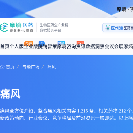
生物医药全产业链
医代通
医药
数据服务平台
1:1
医药
首页
个人版
企业版
院销智策
摩熵咨询
资讯
数据洞察
会议会展
摩熵
首页
专题广场
痛风
咨询服务
摩熵原创
数据中心
摩熵视频
公司介绍
加入我们
医药市场洞察中心
全球
从实验室到10亿爆款：创新药商业化的选择、组织与执行
回放
产品立项评估及管线规划
深度分析
过评精选
数据定制服务
痛风
王中健
基于市场数据，为您提供全面的市场趋势分析与决策支持
整合全球研发
产业/行业调研
政策法规
赛道梳理
市场洞察咨询
2026-07-24 20:00-21:00
2026年Q1总销售额：
3,066
亿元
全球在研新药
投资决策与交易估值
投融资
注册审批
“十五五”战略
痛风全方位介绍，整合痛风相关内容 1,215 条、相关药物 212 个
新政策动向、行业会议、竞争格局及前沿资讯一触即达。以上痛
时讯
科普
数据查询
医药洞见
会议