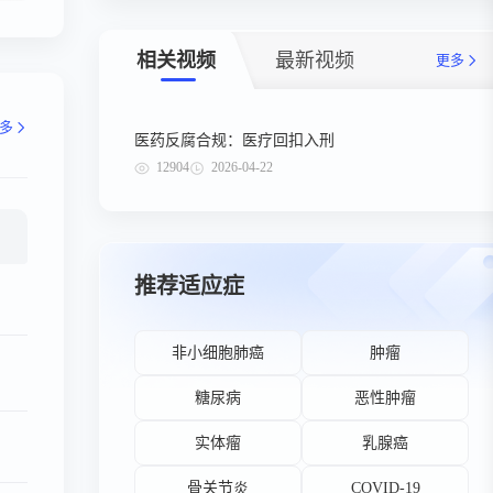
相关视频
最新视频
更多
多
医药反腐合规：医疗回扣入刑
12904
2026-04-22
推荐适应症
非小细胞肺癌
肿瘤
糖尿病
恶性肿瘤
实体瘤
乳腺癌
骨关节炎
COVID-19