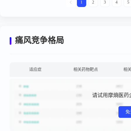
1
2
3
4
5
痛风竞争格局
适应症
相关药物靶点
相
请试用摩熵医药
免