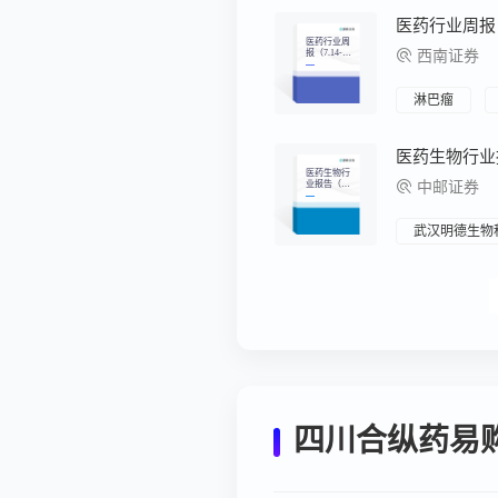
的实施意
见》，相关
医药行业周报（
行业确定性
医药行业周
提高
报（7.14-7.1
西南证券
8）：建议
精选低位个
股
淋巴瘤
医药生物行
业报告（20
中邮证券
25.07.07-202
5.07.11）：
2025年上半
年Licenseou
武汉明德生物
t创历史新
高，看好创
新药BD催化
延续
四川合纵药易