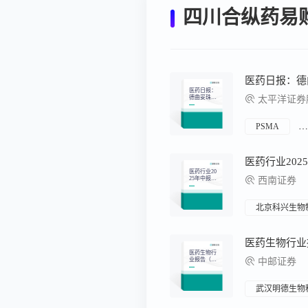
四川合纵药易
医药日报：德
医药日报：
德曲妥珠单
太平洋证券股
抗新适应症
在华获批
PSMA
医药行业20
25年中报总
西南证券
结：持续看
好创新药、
AI医疗、脑
机接口等方
北京科兴生物
向
医药生物行
业报告（20
中邮证券
25.08.11-202
5.08.17）：
工信部等七
部门印发
武汉明德生物
《关于推动
脑机接口产
业创新发展