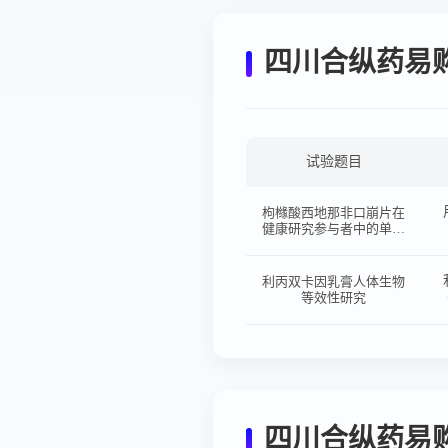
四川合纵药易
试验题目
枸橼酸西地那非口崩片在
健康研究参与者中的单剂
量、随机、开放、交叉、
两制剂、两周期、空腹人
体生物等效性试验
利丙双卡因乳膏人体生物
等效性研究
四川合纵药易