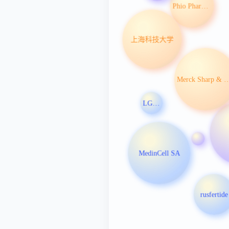
Phio Pharmaceuticals Corp
上海科技大学
Merck Sharp & Do
LGALS3
MedinCell SA
rusfertide