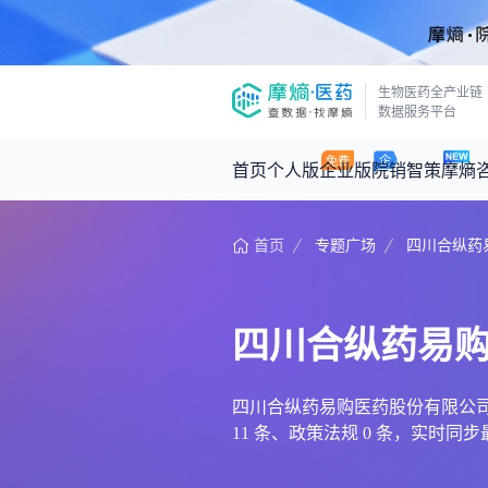
生物医药全产业链
数据服务平台
首页
个人版
企业版
院销智策
摩熵
首页
专题广场
四川合纵药
咨询服务
摩熵原创
数据中心
摩熵视频
公司介绍
医药市场洞察中心
回放
产品立项评估及管线规划
深度分析
四川合纵药易
王中健
基于市场数据，为您提供全面的市场
产业/行业调研
政策法规
2026-07-24 2
2026年Q1总销售额：
3,066
亿元
投资决策与交易估值
投融资
四川合纵药易购医药股份有限公司全
11 条、政策法规 0 条，实
时讯
数据查询
医药洞见