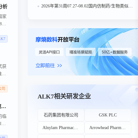
2026年第31周07.27-08.02国内仿制药/生物类似物申报/审批数据分析
分析
国家
80
LK7
式获
准沉
国内
全球
公司
ALK7相关研发企业
进展丨时安生物SA030注射液国内IND获批！国内首款全身脂肪靶向siRNA，中澳双中心加速全球临床开发
石药集团有限公司
GSK PLC
的临
ND
Alnylam Pharmaceuticals Inc
Arrowhead Pharmaceuticals Inc
临床