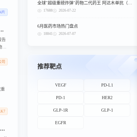
全球"超级重磅炸弹"药物二代药王 阿达木单抗（第二期）
这
17688
2026-07-22
原料
04片
6月医药市场热门盘点
！时安生物 SA030 实现 ALK7 siRNA 脂肪靶向突破，开辟代谢病靶向新路径！
18841
2026-07-07
报告
物
公司
推荐靶点
VEGF
PD-L1
减重
PD-1
HER2
GLP-1R
GLP-1
LK7
EGFR
恒瑞与 BMS 达成152 亿美元战略合作；礼来豪掷 22.5 亿美元押注 AI 基因编辑；拜耳最高将斥资24.5亿美元收购眼科药企 | BD交易