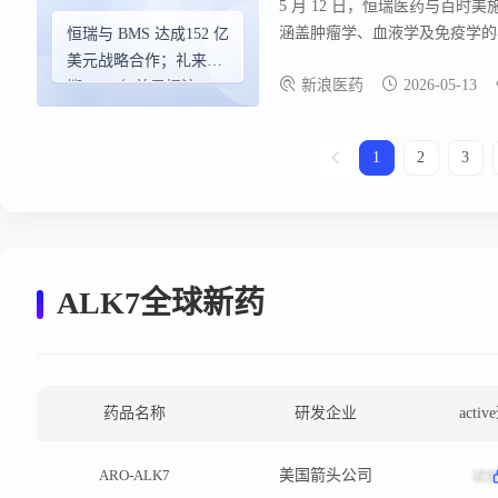
5 月 12 日，恒瑞医药与百时
涵盖肿瘤学、血液学及免疫学的
恒瑞与 BMS 达成152 亿
约 152 亿美元 。 本次合作协
美元战略合作；礼来豪
新浪医药
2026-05-13
瑞研发引擎与多元创新技术平台共
掷 22.5 亿美元押注 AI
基因编辑；拜耳最高将
斥资24.5亿美元收购眼
1
2
3
科药企 | BD交易
ALK7全球新药
药品名称
研发企业
acti
ARO-ALK7
美国箭头公司