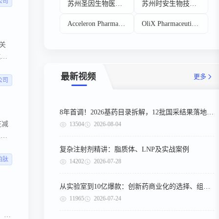
发
公司
苏州圣因生物医药有限公司
苏州时安生物技术有限公司
Acceleron Pharma Inc
OliX Pharmaceuticals Inc
相关
抗密
疾病
最新视频
更多
公司
8年首调！2026基药目录拆解，12批国采结果落地，十五五健康规划出台
在减
13504
2026-08-04
家企
重药
复杂注射剂精讲：脂质体、LNP及实战案例
的体
泊肽
14202
2026-07-28
从实验室到10亿爆款：创新药商业化的选择、组织与执行
11965
2026-07-24
。