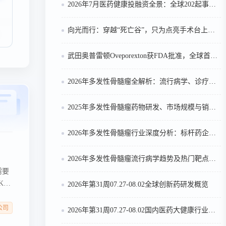
2026年7月医药健康投融资全景：全球202起事件、中国99起，医疗器械+医药研发双赛道吸金564亿
向光而行：穿越“死亡谷”，只为点亮手术台上的那束光
武田奥普雷顿Oveporexton获FDA批准，全球首个靶向食欲素的1型发作性睡病对因治疗药物上市
2026年多发性骨髓瘤全解析：流行病学、诊疗及医保政策梳理
2025年多发性骨髓瘤药物研发、市场规模与销售趋势全解析
2026年多发性骨髓瘤行业深度分析：标杆药企案例与技术迭代研判
2026年多发性骨髓瘤流行病学趋势及热门靶点药物市场表现洞察
需要
K7
2026年第31周07.27-08.02全球创新药研发概览
肥胖
公司
2026年第31周07.27-08.02国内医药大健康行业政策法规汇总