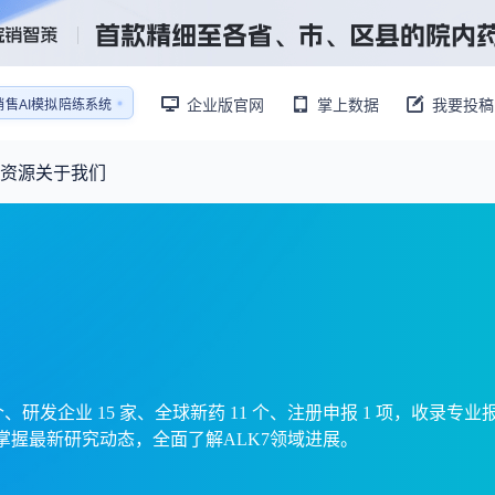
销售AI模拟陪练系统
企业版官网
掌上数据
我要投稿
还原医生拜访场景
销售AI模拟陪练系统
资源
关于我们
资源大厅
摩熵视野
联系我们
产业供需
产品与
药物研发中心
已收录4365条供需信息
报告大厅
前沿研究
最新供需：
转让厂房/资产/设备/设施
数据与行业前沿情报，为药物研发提供全链条专业信息支撑
已收录
份
115837
服务
摩熵说直播
财报业绩
：
383,255
个
本月临床：
84
个
最新
从实验室到10亿爆款：创新药商业化的选择、组织与执行
规划
研发注册政策
 个、研发企业 15 家、全球新药 11 个、注册申报 1 项，收录
掌握最新研究动态，全面了解ALK7领域进展。
专家观点
医药投融资