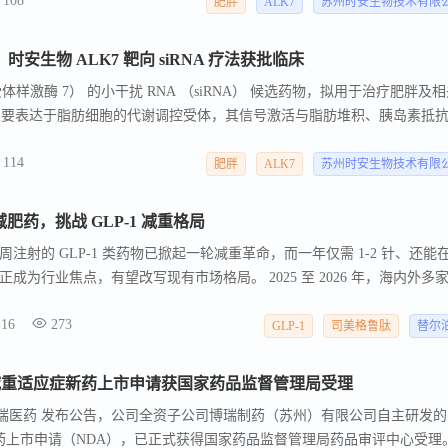
108
物已构建覆盖心血管代谢、肝脏疾病及肝外递送领域的多元化siRNA药物研
肥胖
ALK7
苏州时安生物技术有限
床前及临床开发阶段。
发！时安生物 ALK7 靶向 siRNA 疗法获批临床
活素受体样激酶 7） 的小干扰 RNA （siRNA） 候选药物，拟用于治疗肥胖及
 是主要表达于脂肪细胞的代谢调控受体，其信号激活与脂肪堆积、胰岛素抵
据均表明，抑制 ALK7 可减少脂肪量、改善代谢健康，是肥胖及代谢性
114
肥胖
ALK7
苏州时安生物技术有限
肥药，挑战 GLP-1 减重格局
射的 GLP-1 类药物已掀起一轮减重革命，而一年仅需 1-2 针、还能
为行业焦点，有望改写现有市场格局。 2025 至 2026 年，海内外多
LK7 通路的小核酸减重药物研发，资本市场也持续加码这一新兴领域，一场减
-16
273
主流 GLP-1 药物减重效果突出，司美格鲁肽能实现受试者平均 15% 
GLP-1
司美格鲁肽
替尔
提升至 20% 左右。
液减重适应症新药上市申请获国家药品监督管理局受理
 博瑞医药 发布公告，公司全资子公司博瑞制药（苏州）有限公司自主研发的
症新药上市申请（NDA），已正式获得国家药品监督管理局药品审评中心受理