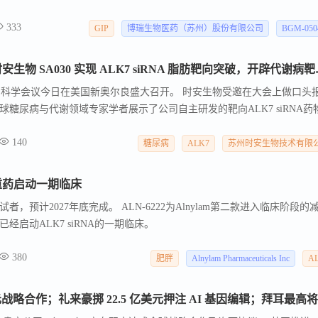
阶段，既是公司在代谢疾病创新药领域取得的重要阶段性成果，也标志着
333
动剂向商业化落地迈出关键一步。 深耕医药行业二十余年，博瑞医药依托高端
GIP
博瑞生物医药（苏州）股份有限公司
BGM-05
重点布局代谢、呼吸等领域的创新药研发。
口头报告亮相 ADA2026
A）科学会议今日在美国新奥尔良盛大召开。 时安生物受邀在大会上做口头
），首次向全球糖尿病与代谢领域专家学者展示了公司自主研发的靶向ALK7 siRNA药
首批脂肪组织靶向ALK7 siRNA，实现"减脂不减肌"。
140
糖尿病
ALK7
苏州时安生物技术有限
A减重药启动一期临床
，预计2027年底完成。 ALN-6222为Alnylam第二款进入临床阶段的
am已经启动ALK7 siRNA的一期临床。
380
肥胖
Alnylam Pharmaceuticals Inc
A