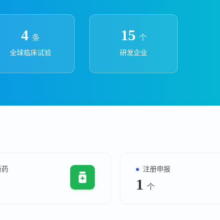
上市医药企业年报
投融
临床进展
投融资
4
15
条
个
机构查
全球临床试验
研发企业
企业查
新药
注册申报
1
个