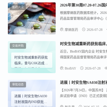
2026年第30周07.20-
医药洞见
根据摩熵医药数据库统计，2026.0
药品监督管理局药品审评中心（C
款创新药/改良型新药临床试验申
摩熵医药
2026-07-28
时安生物减重新药获批临床，
交易并购
近日，BioBAY园内企业 时安
得国家药品监督管理局药品审评中
时安生物减重新药获批
默ALK7 mRNA表达，从源
临床，曾与GSK达成最
BioBAY
2026-07-28
IND获批后，公司将尽快启动S
高超10亿美元合作
临床开发进程。
审批动态
【2026年7月24日，中国苏
床试验申请（IND）已正式获得
进展丨时安生物SA030
获批后，公司将尽快启动SA03
注射液国内IND获批！