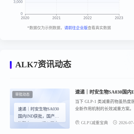
*数据仅为示例数据，
请前往企业版
查看真实数据
ALK7资讯动态
速递｜时安生物SA030国内
审批动态
当下 GLP-1 类减重药物虽
全新作用机制的长效减重方案。 20
速递｜时安生物SA030
的 siRNA 候选药物 SA0
国内IND获批，国产脂
GLP1减重宝典
2026-07
诱发的各类心血管代谢并发症，
肪靶向siRNA迈入同步
种。
临床时代