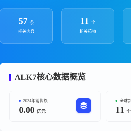
政策法规
药品生产企业
57
11
条
个
相关内容
相关药物
ALK7核心数据概览
2024年销售额
全球
0.00
11
亿元
个