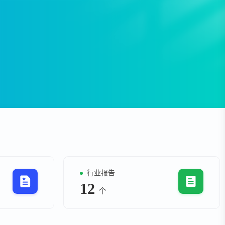
资
事件
询
询
行业报告
12
个