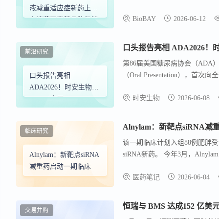
该产品从临床研发迈入上市申报
液减重适应症新药上市
BioBAY
2026-06-12
款国产GLP-1/GIP双重激
申请获国家药品监督管
药与复杂制剂领域的技术积淀，
理局受理
前沿研究
第86届美国糖尿病协会（AD
（Oral Presentation
口头报告亮相
SA030的临床前研究数据。 全球
ADA2026！时安生物
时安生物
2026-06-08
SA030 实现 ALK7
siRNA 脂肪靶向突破，
开辟代谢病靶向新路
Alnylam：新靶点siRN
临床研究
径！
该一期临床计划入组88例肥胖受试者
siRNA新药。 今年3月，Alnyl
Alnylam：新靶点siRNA
减重药启动一期临床
医药笔记
2026-06-04
交易并购