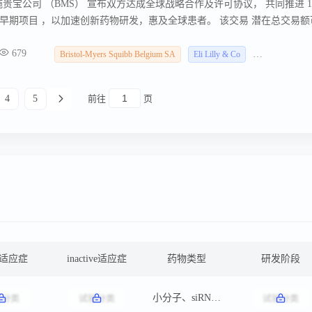
美施贵宝公司 （BMS） 宣布双方达成全球战略合作及许可协议， 共同推进 1
早期项目 ，以加速创新药物研发，惠及全球患者。 该交易 潜在总交易额
议包含 4 项恒瑞肿瘤学及血液学项目、4 项 BMS 免疫学项目，以及双方依
679
同研发的 5 项创新项目。
Bristol-Myers Squibb Belgium SA
Eli Lilly & Co
拜耳（中国）
4
5
前往
页
ve适应症
inactive适应症
药物类型
研发阶段
小分子、siRNA、寡核苷酸