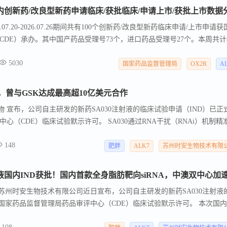
07.26国内创新药/改良型新药申请临床/获批临床/申请上市/获批上市数据
7.20-2026.07.26期间共有100个创新药/改良型新药临床申请/上市申请获
DE）承办。其中国产药品受理号73个，进口药品受理号27个。本周共计
请获得“默示许可”，包括化学药22款，生物药52款，6款中药。
5030
国家药品监督管理局
OX2R
A
曾与GSK达成最高超10亿美元合作
生物 宣布，公司自主研发的新药SA030注射液的临床试验申请（IND）已正
心（CDE）临床试验默示许可。 SA030通过RNA干扰（RNAi）机制精
头阻断致病通路，有望为肥胖及代谢综合征患者提供全新的治疗选择。 本次
148
A030在中国的临床研究，实现中、澳两地协同推进，进一步加速SA030的
肥胖
ALK7
苏州时安生物技术有限
州】 苏州时安生物技术有限公司近日宣布，公司自主研发的新药SA030注射液
国家药品监督管理局药品审评中心（CDE）临床试验默示许可。 本次国内I
0在中国的临床研究，实现中、澳两地协同推进，进一步加速SA030的全球