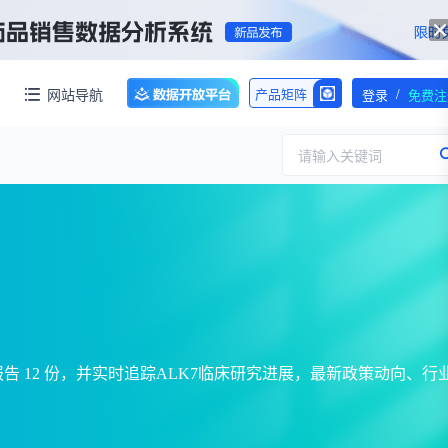
/
网站导航
产品矩阵
登录
免费注
请输入关键词
服务
团队介绍
招标采购
公司动态
临床研究
医保动态
浙江省嵊州市城北化工园区内拥有约60亩化工用地，配套约40000㎡标准化厂房，产权清晰、无权属纠纷，场地规整开阔，可满足生物医药、精细化工、新材料项目的生产、研发、仓储一体化布局，无需额外耗时拿地建房，项目落地即投产，大幅压缩项目建设周期。
交易并购
人事变动
专业报告 12 份，并实时追踪ALK7临床研究进展，最新政策动向、行
行业分析
审批动态
医投速递