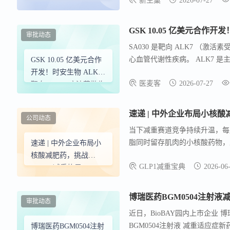
新生巢
2026-07-27
开发进程。 截至目前，时安生
国内首款全身脂肪靶向
管线，并有多款候选药物处于临
siRNA，中澳双中心加
速全球临床开发
GSK 10.05 亿美元合作开
审批动态
SA030 是靶向 ALK7 （激
心血管代谢性疾病。 ALK7
GSK 10.05 亿美元合作
切相关。 临床前及人类遗传学证
开发！时安生物 ALK7
医麦客
2026-07-27
领域极具潜力的创新靶点。
靶向 siRNA 疗法获批临
床
速递 | 中外企业布局小核酸减
公司动态
当下减重赛道竞争持续升温，每周注
脂同时留存肌肉的小核酸药物，正成
速递 | 中外企业布局小
业加速推进靶向 INHBE/A
核酸减肥药，挑战
GLP1减重宝典
2026-06
物的技术迭代正在悄然发生。 目前
GLP-1 减重格局
重下降，替尔泊肽更是将减重幅度
博瑞医药BGM0504注射
审批动态
近日，BioBAY园内上市企业
BGM0504注射液 减重适应
博瑞医药BGM0504注射