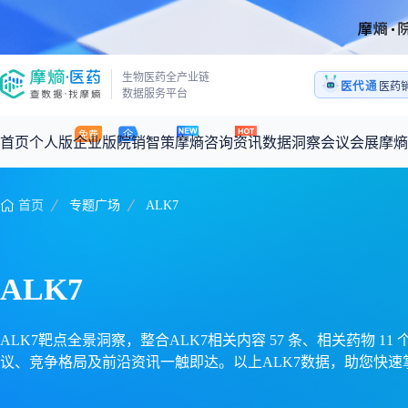
医药
生物医药全产业链
医代通
1:1
数据服务平台
医药
首页
个人版
企业版
院销智策
摩熵咨询
资讯
数据洞察
会议会展
摩熵
首页
专题广场
ALK7
咨询服务
摩熵原创
数据中心
摩熵视频
公司介绍
加入我们
医药市场洞察中心
全球
从实验室到10亿爆款：创新药商业化的选择、组织与执行
回放
产品立项评估及管线规划
深度分析
过评精选
数据定制服务
ALK7
王中健
基于市场数据，为您提供全面的市场趋势分析与决策支持
整合全球研发
产业/行业调研
政策法规
赛道梳理
市场洞察咨询
2026-07-24 20:00-21:00
2026年Q1总销售额：
3,066
亿元
全球在研新药
投资决策与交易估值
投融资
注册审批
“十五五”战略
ALK7靶点全景洞察，整合ALK7相关内容 57 条、相关药物 11
议、竞争格局及前沿资讯一触即达。以上ALK7数据，助您快速
时讯
科普
数据查询
医药洞见
会议