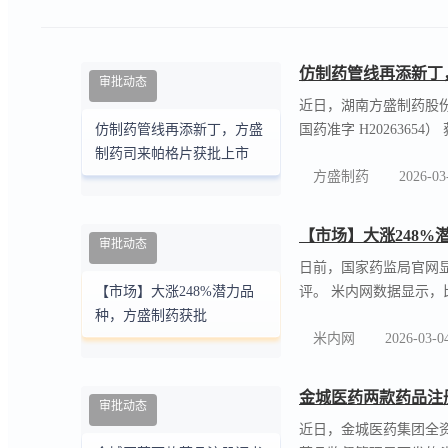
富马酸比索洛尔 + 氨氯地平资
仿制药管线再添新丁
审批动态
近日，湖南方盛制药股份
国药准字 H202636
仿制药管线再添新丁，方盛
制药赛道再添重要成果
制药司来帕格片获批上市
方盛制药
2026-03
批是方盛制药在核心治
入临床应用场景。 自
公司拓展市场的重要抓
【市场】大涨248%
审批动态
日前，国家药监局官网
评。 米内网数据显示，
【市场】大涨248%潜力品
248.78%。 来源：米
种，方盛制药获批
米内网
2026-03-0