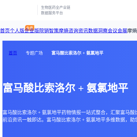
生物医药全产业链
数据服务平台
首页
个人版
企业版
院销智策
摩熵咨询
资讯
数据洞察
会议会展
摩熵
咨询服务
摩熵原创
数据中心
首页
专题广场
富马酸比索洛尔 + 氨氯地平
摩熵视频
公司介绍
加入我们
医药市场洞察中心
从实验室到10亿爆款：创新药商业化的选择、组织与执行
回放
产品立项评估及管线规划
深度分析
数据定制服务
王中健
富马酸比索洛尔 + 氨氯地平
基于市场数据，为您提供全面的市场趋势分析与决策支持
整合全
产业/行业调研
过评精选
市场洞察咨询
2026-07-24 20:00-21:00
2026年Q1总销售额：
3,066
亿元
全球在
投资决策与交易估值
政策法规
“十五五”战略
数据查询
赛道梳理
富马酸比索洛尔 + 氨氯地平药物情报一站式整合，汇聚富马酸比索