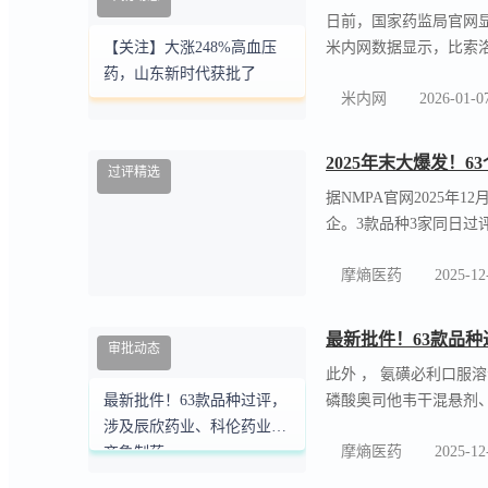
力，对β 2- 受体有关
【关注】大涨248
审批动态
日前，国家药监局官网
米内网数据显示，比索洛
【关注】大涨248%高血压
突破1亿元，同比增长2
药，山东新时代获批了
米内网
2026-01-0
元）。
过评精选
据NMPA官网2025年
企。3款品种3家同日过
表格。
摩熵医药
2025-12
最新批件！63款品
审批动态
此外 ， 氨磺必利口服
磷酸奥司他韦干混悬剂、
最新批件！63款品种过评，