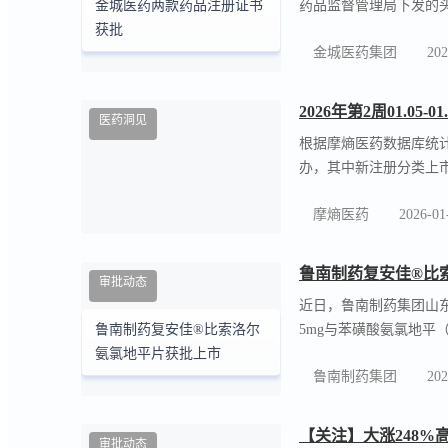
金城医药两款药品注
审批动态
近日，金城医药集团全
药品监督管理局下发的
金城医药两款药品注册证书
上市，目前为国内第2
获批
金城医药集团
202
格。 干混悬剂为儿童
2026年第2周01.0
医药洞见
根据摩熵医药数据库统计，20
办，其中新注册分类上市
周4个品种通过一致性评
摩熵医药
2026-01
鲁南制药复安佳®比
审批动态
近日，鲁南制药集团山
5mg与苯磺酸氨氯地平
鲁南制药复安佳®比索洛尔
和疗效一致性评价，批准文
氨氯地平片获批上市
鲁南制药集团
202
滞剂，无内在拟交感活性