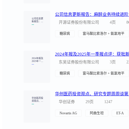
华创医药投
资观点、研
华创证券
29页
1247
究专题周周
谈第120
期：苑东生
物研发管线
Novartis AG
阿曲生坦
ET-A
更新
比索洛尔氨
氯地平片适
摩熵咨询
85页
135
用人群、市
场潜力及销
售预测分析
富马酸比索洛尔 + 氨氯地平
苑东生物：近年获批新品放量，制剂业
苑东生物：
近年获批新
太平洋证券股份有限公司
5页
品放量，制
剂业务快速
增长
比索洛尔
硫酸氢氯吡格雷
尼