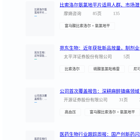
公司首次覆
盖报告：深
开源证券股份有限公司
31页
耕麻醉镇痛
领域，积极
拓展海外市
场
高血压
富马酸比索洛尔 + 氨氯地平
医药生物行
业跟踪周
东吴证券股份有限公司
32页
报：国产创
新药闪耀W
CLC、ESM
O，关注康
信达生物制药（苏州）有限公司
江苏
方生物、信
达生物、恒
瑞医药等
1