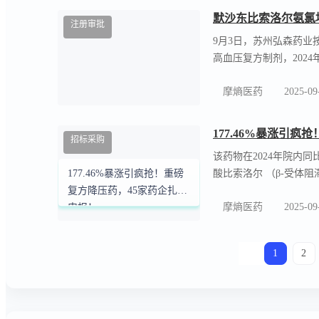
示， 琥珀酸亚铁片 在2
涉及辰欣药业、科伦药业、
摩熵医药
2025-12
39.4%，其次是注射剂，
齐鲁制药……
默沙东比索洛尔氨氯
注册审批
9月3日，苏州弘森药业
高血压复方制剂，2024
批，45家企业申报，市
摩熵医药
2025-09
复方降压药市场规模超
177.46%暴涨引
招标采购
该药物在2024年院内同
酸比索洛尔 （β-受体
177.46%暴涨引疯抢！重磅
压治疗的替代疗法，用
复方降压药，45家药企扎堆
摩熵医药
2025-09
有高血压患者近3亿人，
申报！
1
2