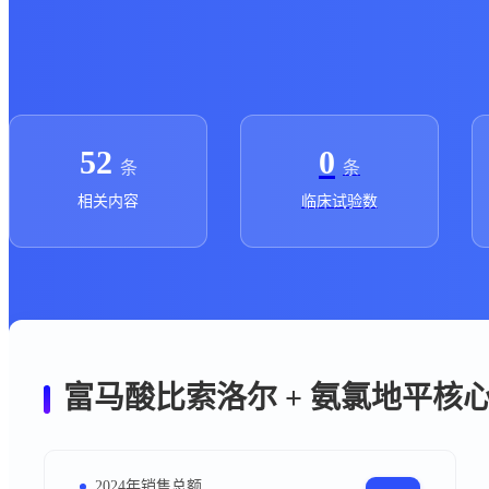
前沿资讯一触即达。富马酸比索洛尔 + 氨氯地平多维数据，
投融资
政策法规
注册审批
药品生产企业
时讯
科普
医药洞见
会议
52
0
条
条
相关内容
临床试验数
富马酸比索洛尔 + 氨氯地平核