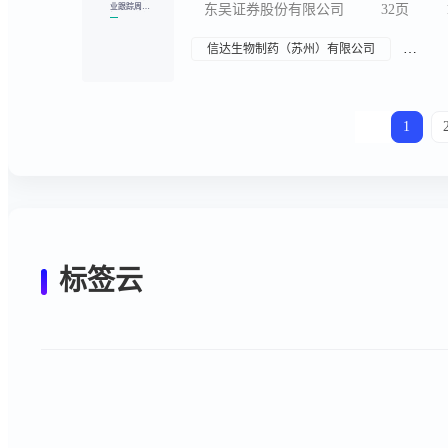
标签云
伊达比星
Philochem AG
Tempest Therapeutics Inc
Galapagos NV
Sutro Biopharma Inc
ICP-332片
LOXL2