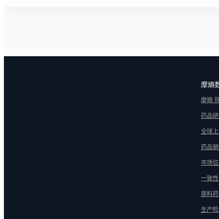
全球上
药品销
市场信
一致性
原料药
生产检
中药
《互联网药品信息服务资格证》 