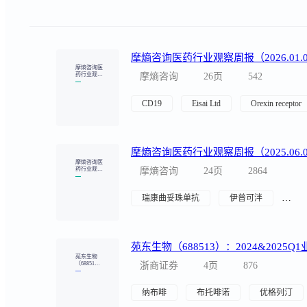
06.02-2025.0
6.08)
瑞康曲妥珠单抗
伊普可泮
磷罗
苑东生物
（68851
浙商证券
4页
876
3）：2024&
2025Q1业绩
点评：麻醉
管线持续迭
纳布啡
布托啡诺
优格列汀
代，创新
+国际化驱
动增长
公司信息更
新报告：麻
开源证券股份有限公司
4页
8
醉业务持续
进阶，创新
与出海驱动
成长
糖尿病
富马酸比索洛尔 + 氨氯地平
2024年报及
2025年一季
东吴证券股份有限公司
3页
2
报点评：获
批新品陆续
放量，国际
化与创新驱
糖尿病
富马酸比索洛尔 + 氨氯地平
动增长