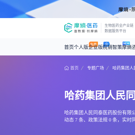
生物医药全产业链
数据服务平台
首页
个人版
企业版
院销智策
摩熵
首页
专题广场
哈药集团人
咨询服务
摩熵原创
数据中心
摩熵视频
公司介绍
医药市场洞察中心
回放
产品立项评估及管线规划
深度分析
哈药集团人民
王中健
基于市场数据，为您提供全面的市场
产业/行业调研
政策法规
2026-07-24 2
2026年Q1总销售额：
3,066
亿元
投资决策与交易估值
投融资
哈药集团人民同泰医药股份有限公司
动态 7 条、政策法规 0 条
时讯
数据查询
医药洞见