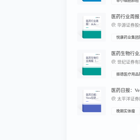
非小细胞肺癌
医药行业周
报：从Arro
华源证券股份
whead管线
看小核酸发
展方向
悦康药业集团
医药生物行
业周报（11
世纪证券有
月第2
周）：地方
跟进创新药
支持政策
振德医疗用品
医药日报：
Vera在研新
太平洋证券股
药Atacicept
三期临床成
功，用于Ig
AN
晚期实体瘤