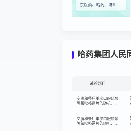
东医药、哈药、济川药
业、甘李药业、国药一
致...
哈药集团人民
试验题目
空腹和餐后单次口服硫酸
氢氯吡格雷片的随机、开
放、两序列、四周期、重
复交叉设计的生物等效性
试验
空腹和餐后单次口服硫酸
氢氯吡格雷片的随机、开
放、两序列、四周期、重