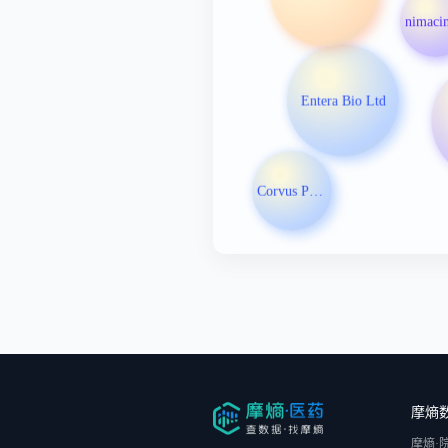
nimaci
Entera Bio Ltd
Corvus Pharmaceuticals Inc
摩熵
摩熵·