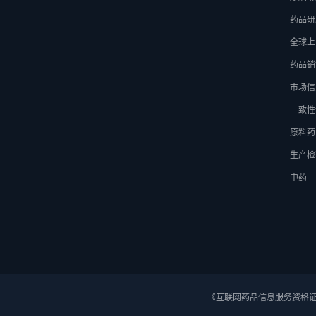
药品研
全球上
药品销
市场信
一致性
原料药
生产检
中药
《互联网药品信息服务资格证》 