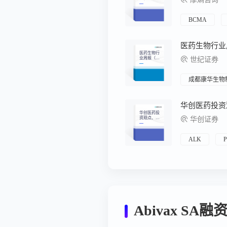
周报（2026.
06.01-2026.0
6.07）
BCMA
医药生物行
业周报（7
世纪证券
月第4
周）：医疗
大模型再次
突破
成都康华生物
华创医药投
资观点、研
华创证券
究专题周周
谈第136
期：高血压
创新药是大
ALK
P
手笔好生意
吗？
Abivax SA