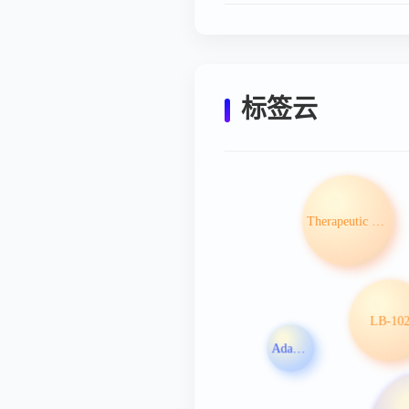
标签云
Therapeutic Goods Administration
LB-10
Adaptive Biotechnologies Corp