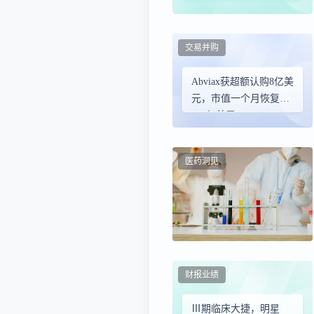
亿美金
交易并购
Abviax获超额认购8亿美
元，市值一个月恢复到
105亿美元
医药洞见
财报业绩
Ⅲ期临床大捷，明星