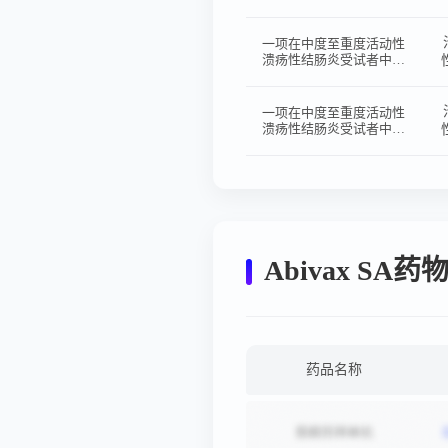
多次口服给药的药代动力
学、安全性和耐受性的I
期单盲研究
一项在中度至重度活动性
溃疡性结肠炎受试者中评
价ABX464每日一次诱导
治疗的有效性和安全性的
随机、双盲、安慰剂对
一项在中度至重度活动性
照、多中心、3期研究
溃疡性结肠炎受试者中评
价ABX464 25 mg或 50
mg 每日一次维持治疗的
长期有效性和安全性的随
机、双盲、多中心、3 期
研究。
Abivax SA
药品名称