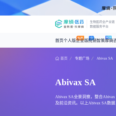
生物医药全产业链
数据服务平台
首页
个人版
企业版
院销智策
摩熵
首页
专题广场
Abivax SA
咨询服务
摩熵原创
数据中心
摩熵视频
公司介绍
医药市场洞察中心
回放
产品立项评估及管线规划
深度分析
Abivax SA
王中健
基于市场数据，为您提供全面的市场
产业/行业调研
政策法规
2026-07-24 2
2026年Q1总销售额：
3,066
亿元
投资决策与交易估值
投融资
Abivax SA全景洞察，整合Abi
及前沿资讯。以上Abivax SA数
时讯
数据查询
医药洞见