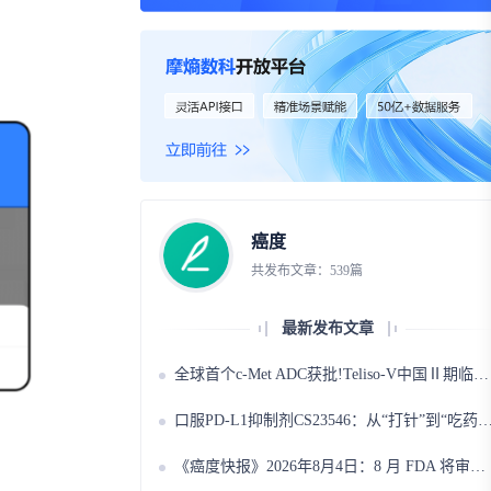
资
事件
询
询
癌度
共发布文章：539篇
最新发布文章
全球首个c-Met ADC获批!Teliso-V中国Ⅱ期临床启动,这类肺癌患者可申请！
口服PD-L1抑制剂CS23546：从“打针”到“吃药”，免疫治疗的新选择!
《癌度快报》2026年8月4日：8 月 FDA 将审评 3 款肿瘤创新药：溶瘤病毒、多发性骨髓瘤新药、放射性配体疗法！