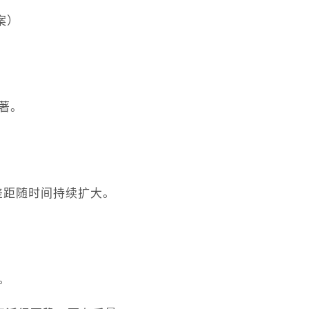
案）
显著。
差距随时间持续扩大。
。