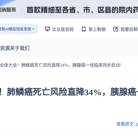
企业版官网
掌上数据
我要投稿
销售AI模拟陪练系统
还原医生拜访场景
销售AI模拟陪练系统
资源
关于我们
O全体大会！肺鳞癌死亡风险直降34%，胰腺癌一线临床同步启动!
资源大厅
摩熵视野
联系我们
产业供需
产品与
药物研发中心
已收录4365条供需信息
！肺鳞癌死亡风险直降34%，胰腺癌
报告大厅
前沿研究
最新供需：
转让厂房/资产/设备/设施
数据与行业前沿情报，为药物研发提供全链条专业信息支撑
已收录
份
115837
服务
摩熵说直播
财报业绩
：
383,255
个
本月临床：
84
个
最新
从实验室到10亿爆款：创新药商业化的选择、组织与执行
规划
研发注册政策
查看原文
专家观点
医药投融资