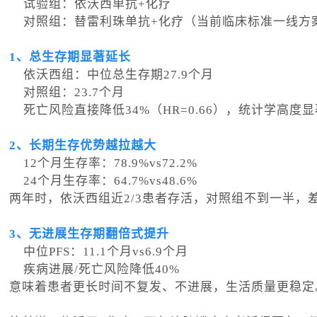
试验组：依沃西单抗+化疗
对照组：替雷利珠单抗+化疗（当前临床标准一线方
1、总生存期显著延长
依沃西组：中位总生存期27.9个月
对照组：23.7个月
死亡风险直接降低34%（HR=0.66），统计学高度
2、长期生存优势越拉越大
12个月生存率：78.9%vs72.2%
24个月生存率：64.7%vs48.6%
两年时，依沃西组近2/3患者存活，对照组不到一半，
3、无进展生存期翻倍式提升
中位PFS：11.1个月vs6.9个月
疾病进展/死亡风险降低40%
意味着患者更长时间不复发、不进展，生活质量更稳定