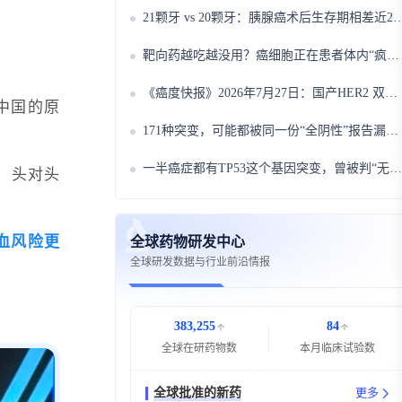
21颗牙 vs 20颗牙：胰腺癌术后生存期相差近2年！牙齿数量才是被忽视的“生命底牌”?
靶向药越吃越没用？癌细胞正在患者体内“疯狂进化”，一个方法提前锁定耐药“七寸”！
《癌度快报》2026年7月27日：国产HER2 双抗 ADC 第 3 次纳入突破性疗法，HER2 低表达乳腺癌 ORR 达 53%!
中国的原
171种突变，可能都被同一份“全阴性”报告漏掉了——MET14跳突检测，常规的DNA容易“看走眼”!
一半癌症都有TP53这个基因突变，曾被判“无药可救”三十年——如今科学家找到办法修好它!
，头对头
血风险更
全球药物研发中心
全球研发数据与行业前沿情报
383,255
84
个
个
全球在研药物数
本月临床试验数
全球批准的新药
更多