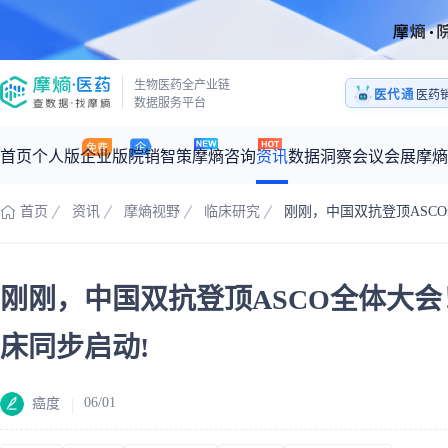
生物医药全产业链
医代通
医药
数据服务平台
1:1
医药
首页
个人版
企业版
院销智策
摩熵咨询
资讯
数据洞察
会议会展
摩熵
首页
资讯
摩熵视野
临床研究
刚刚，中国双抗登顶ASC
咨询服务
摩熵原创
数据中心
摩熵视频
公司介绍
加入我们
医药市场洞察中心
全球
从实验室到10亿爆款：创新药商业化的选择、组织与执行
刚刚，中国双抗登顶ASCO全体大会
回放
产品立项评估及管线规划
深度分析
过评精选
数据定制服务
王中健
基于市场数据，为您提供全面的市场趋势分析与决策支持
整合全球研发
产业/行业调研
政策法规
赛道梳理
市场洞察咨询
2026-07-24 20:00-21:00
床同步启动!
2026年Q1总销售额：
3,066
亿元
全球在研新药
投资决策与交易估值
投融资
注册审批
“十五五”战略
06/01
癌度
时讯
科普
数据查询
医药洞见
会议