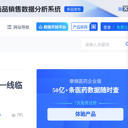
/
网站导航
产品矩阵
登录
免费注
请输入关键词
服务
团队介绍
摩熵医药企业版
一线临
招标采购
公司动态
50亿+条医药数据随时查
临床研究
医保动态
浙江省嵊州市城北化工园区内拥有约60亩化工用地，配套约40000㎡标准化厂房，产权清晰、无权属纠纷，场地规整开阔，可满足生物医药、精细化工、新材料项目的生产、研发、仓储一体化布局，无需额外耗时拿地建房，项目落地即投产，大幅压缩项目建设周期。
7天免费试用
交易并购
人事变动
体验产品
705
行业分析
审批动态
医投速递