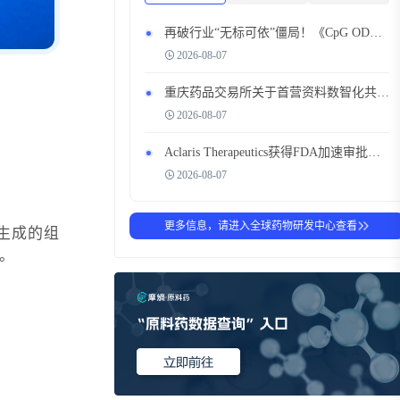
再破行业“无标可依”僵局！《CpG ODN佐剂生产质量管理标准》落地，华普载誉领航
2026-08-07
重庆药品交易所关于首营资料数智化共享平台试运行的公告
2026-08-07
Aclaris Therapeutics获得FDA加速审批资格，推进modzatinib治疗扁平苔藓
2026-08-07
更多信息，请进入全球药物研发中心查看
生成的组
。