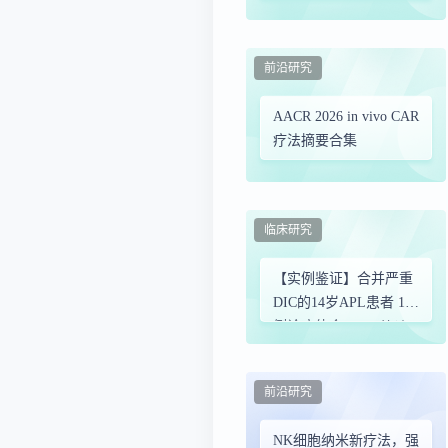
克拉在MLL重排及
NPM1突变急性髓系白
血病细胞中驱动分化并
前沿研究
诱导协同致死效应
AACR 2026 in vivo CAR
疗法摘要合集
临床研究
【实例鉴证】合并严重
DIC的14岁APL患者 1
例诊疗体会 —— 从凶
险到治愈的临床实践
前沿研究
NK细胞纳米新疗法，强