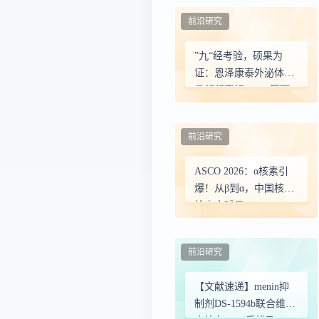
前沿研究
”九“经考验，硕果为
证：恩泽康泰外泌体工
具频频亮相CELL等顶
刊研究
前沿研究
ASCO 2026：α核素引
爆！从β到α，中国核药
抢占全球风口
前沿研究
【文献速递】menin抑
制剂DS-1594b联合维奈