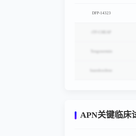
DFP-14323
tTF-CHEAP
Tengonermin
bazedoxifene
APN关键临床