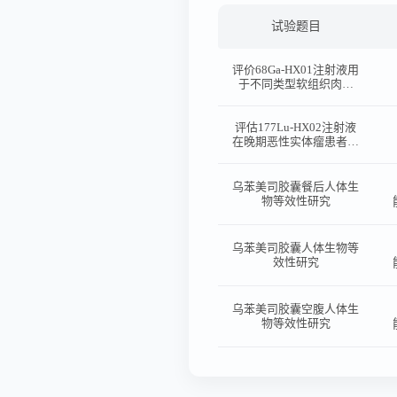
试验题目
评价68Ga-HX01注射液用
于不同类型软组织肉瘤
PET/CT显像的肿瘤摄取
特点、生物分布及安全性
的前瞻性、单臂、多中心
评估177Lu-HX02注射液
Ⅱ期临床试验
在晚期恶性实体瘤患者中
的安全性、耐受性、辐射
剂量学、药代动力学以及
初步有效性的I期临床试
乌苯美司胶囊餐后人体生
验
物等效性研究
乌苯美司胶囊人体生物等
效性研究
乌苯美司胶囊空腹人体生
物等效性研究