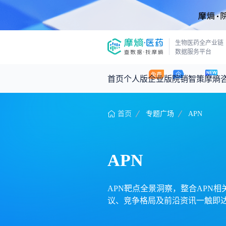
生物医药全产业链
数据服务平台
首页
个人版
企业版
院销智策
摩熵
首页
专题广场
APN
咨询服务
摩熵原创
数据中心
摩熵视频
公司介绍
医药市场洞察中心
回放
产品立项评估及管线规划
深度分析
APN
王中健
基于市场数据，为您提供全面的市场
产业/行业调研
政策法规
2026-07-24 2
2026年Q1总销售额：
3,066
亿元
投资决策与交易估值
投融资
APN靶点全景洞察，整合APN相关
议、竞争格局及前沿资讯一触即达
时讯
数据查询
医药洞见