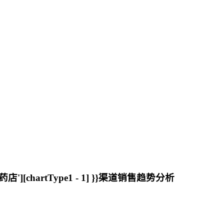
实体药店'][chartType1 - 1] }}渠道销售趋势分析