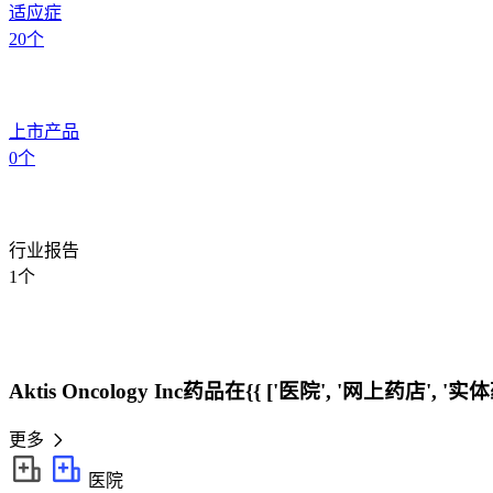
适应症
20
个
上市产品
0
个
行业报告
1
个
Aktis Oncology Inc药品在{{ ['医院', '网上药店', '
更多
医院