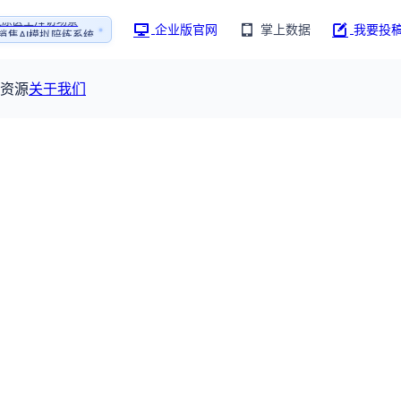
企业版官网
掌上数据
我要投
销售AI模拟陪练系统
1还原医生拜访场景
销售AI模拟陪练系统
资源
关于我们
资源大厅
摩熵视野
联系我们
产业供需
全球药物研发中心
已收录4365条供需信息
报告大厅
前沿研究
最新供需：
转让厂房/资产/设备/
球研发数据与行业前沿情报，为药物研发提供全链条专业信息支撑
115837
已收录
份
服务
摩熵说直播
公司动态
研新药：
383,255
个
本月临床：
110
个
最新
从实验室到10亿爆款：创新药商业化的选择、组织与
规划
临床研究
研发注册政策
人事变动
投融
行业分析