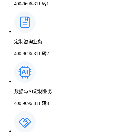
400-9696-311 转1
上市医药企业年报
时讯
药品生产企业
科普
临床进展
医药洞见
会议
定制咨询业务
400-9696-311 转2
数据与AI定制业务
400-9696-311 转3