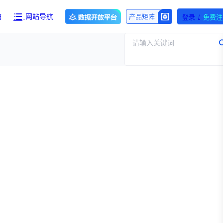
/
产品矩阵
稿
网站导航
登录
免费注
请输入关键词
产品与服务
团队介绍
招标采购
设施
财报业绩
浙江省嵊州市城北化工园区内拥有约60亩化工用地，配套约40000㎡标准化厂房，产权清晰、无权属纠纷，场地规整开阔，可满足生物医药、精细化工、新材料项目的生产、研发、仓储一体化布局，无需额外耗时拿地建房，项目落地即投产，大幅压缩项目建设周期。
执行
医保动态
交易并购
专家观点
资
审批动态