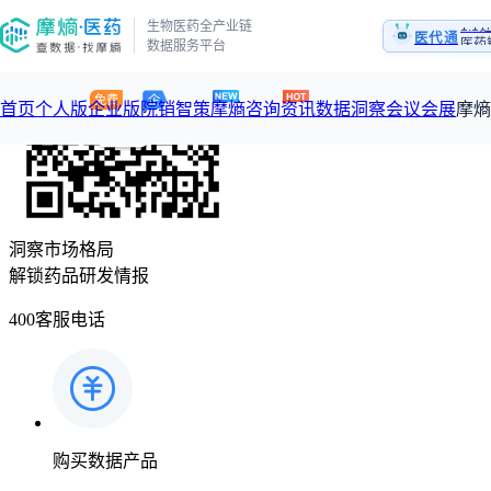
生物医药全产业链
医代通
医药
数据服务平台
1:
医药
首页
个人版
企业版
院销智策
摩熵咨询
资讯
数据洞察
会议会展
摩熵
咨询服务
摩熵原创
数据中心
摩熵视频
公司介绍
加入我们
洞察市场格局
医药市场洞察中心
从实验室到10亿爆款：创新药商业化的选择、组织与执行
解锁药品研发情报
回放
产品立项评估及管线规划
深度分析
数据定制服务
王中健
基于市场数据，为您提供全面的市场趋势分析与决策支持
整合全
400客服电话
产业/行业调研
过评精选
市场洞察咨询
2026-07-24 20:00-21:00
2026年Q1总销售额：
3,066
亿元
全球在
投资决策与交易估值
政策法规
“十五五”战略
赛道梳理
数据查询
投融资
购买数据产品
政策法规
注册审批