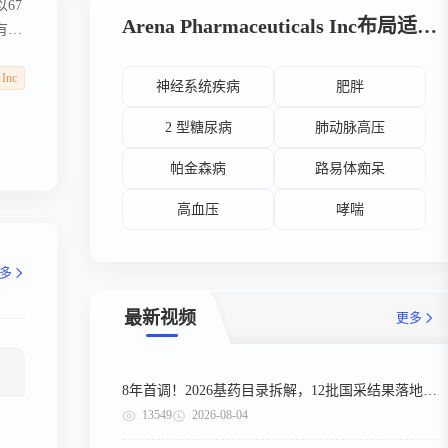
以67
Arena Pharmaceuticals Inc布局适应症
有获
因。
 Inc
神经系统疾病
肥胖
2 型糖尿病
肺动脉高压
帕金森病
路易体痴呆
高血压
哮喘
多
最新视频
更多
8年首调！2026基药目录拆解，12批国采结果落地，十五五健康规划出台
13549
2026-08-04