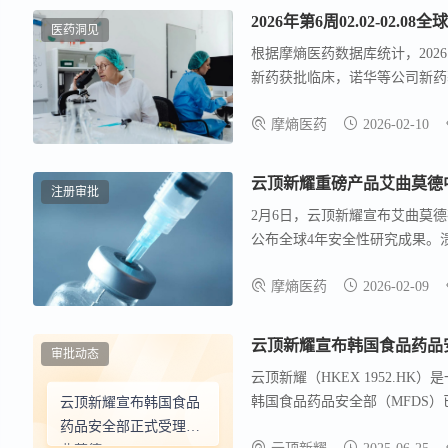
2026年第6周02.02-02.
医药洞见
根据摩熵医药数据库统计，2026.0
新药获批临床，诺华等公司新药
结果涉及赛诺菲、诺和诺德等多
摩熵医药
2026-02-10
云顶新耀重磅产品艾曲莫德
注册审批
2月6日，云顶新耀宣布艾曲莫德
公布全球4年安全性研究成果。
量，改变治疗格局。
摩熵医药
2026-02-09
审批动态
云顶新耀（HKEX 1952.
韩国食品药品安全部（MFDS）已
云顶新耀宣布韩国食品
（UC）患者的新药上市许可申
药品安全部正式受理伊