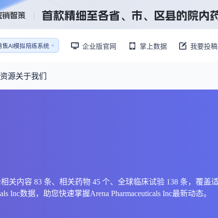
企业版官网
掌上数据
我要投稿
销售AI模拟陪练系统
还原医生拜访场景
销售AI模拟陪练系统
资源
关于我们
资源大厅
摩熵视野
联系我们
产业供需
产品与
药物研发中心
已收录4365条供需信息
报告大厅
前沿研究
最新供需：
转让厂房/资产/设备/设施
数据与行业前沿情报，为药物研发提供全链条专业信息支撑
已收录
份
115837
服务
摩熵说直播
财报业绩
：
383,255
个
本月临床：
110
个
最新
从实验室到10亿爆款：创新药商业化的选择、组织与执行
规划
研发注册政策
maceuticals Inc相关内容 83 条、相关药物 45 个、全球临床试验 1
Inc数据，助您快速掌握Arena Pharmaceuticals Inc最新动态。
专家观点
医药投融资