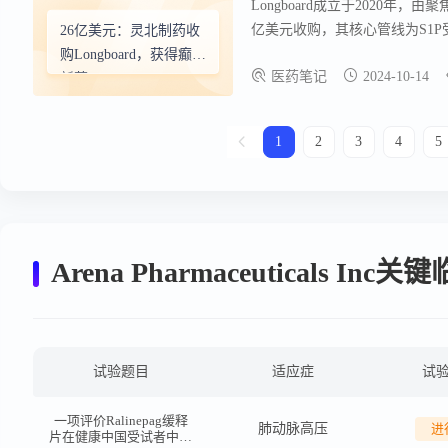
Longboard成立于2020年，由聚焦
亿美元收购，其核心管线为S1P受体
26亿美元：灵北制药收
批药物。 Bexicaserin对
购Longboard，获得癫痫
医药笔记
2024-10-14
新药Bexicaserin
1
2
3
4
5
Arena Pharmaceuticals I
试验题目
适应症
试
一项评价Ralinepag缓释
肺动脉高压
进
片在健康中国受试者中的