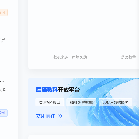
便、
惠及
公司
文是
，
数据来源：摩熵医药
药品数量
康委员会
新耀宣布伊曲莫德（VELSIPITY®）获批进入粤港澳大湾区，为溃疡性结肠炎患者带来新选择
特别
）患
创新
公司