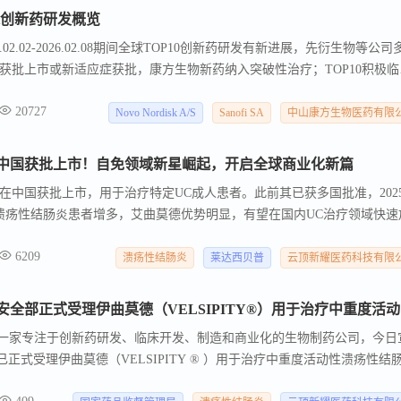
08全球创新药研发概览
2.02-2026.02.08期间全球TOP10创新药研发有新进展，先衍生物等公司
获批上市或新适应症获批，康方生物新药纳入突破性治疗；TOP10积极临
家公司多款药物。
20727
Novo Nordisk A/S
Sanofi SA
中山康方生物医药有限
中国获批上市！自免领域新星崛起，开启全球商业化新篇
在中国获批上市，用于治疗特定UC成人患者。此前其已获多国批准，202
溃疡性结肠炎患者增多，艾曲莫德优势明显，有望在国内UC治疗领域快速
6209
溃疡性结肠炎
莱达西贝普
云顶新耀医药科技有限
云顶新
HK）是一家专注于创新药研发、临床开发、制造和商业化的生物制药公司，今日
正式受理伊曲莫德（VELSIPITY ® ）用于治疗中重度活动性溃疡性结
请（NDA）。 伊曲莫德此次获韩国受理，标志着继中国澳门、新加坡和中