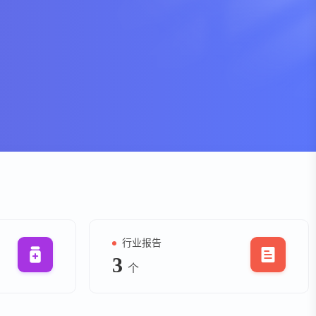
资
事件
询
询
行业报告
3
个