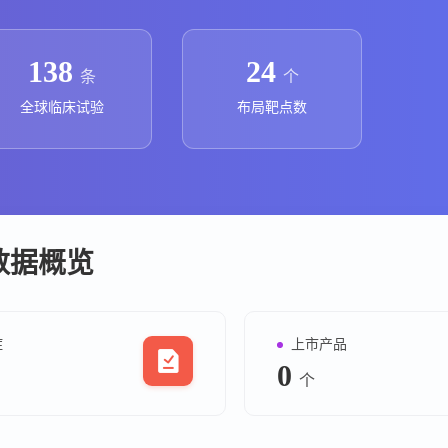
上市医药企业年报
投融
临床进展
投融资
138
24
条
个
机构查
全球临床试验
布局靶点数
企业查
核心数据概览
症
上市产品
0
个