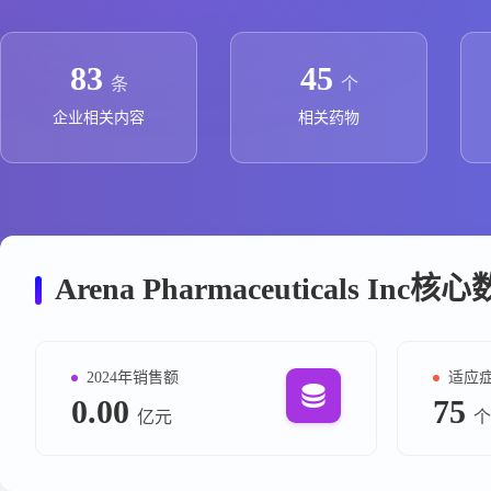
政策法规
药品生产企业
83
45
条
个
企业相关内容
相关药物
Arena Pharmaceuticals Inc
2024年销售额
适应
0.00
75
亿元
个