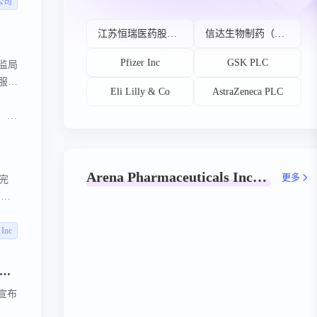
获得
公司
溃疡
江苏恒瑞医药股份有限公司
信达生物制药（苏州）有限公司
Pfizer Inc
GSK PLC
药监局
服治
Eli Lilly & Co
AstraZeneca PLC
溃疡性结肠炎
Arena Pharmaceuticals Inc全球新药研发阶段分布
更多
完
资所
 Inc
耀宣布中国国家药品监督管理局正式受理伊曲莫德（VELSIPITY®）用于治疗中重度活动性溃疡性结肠炎的新药上市许可申请
宣布