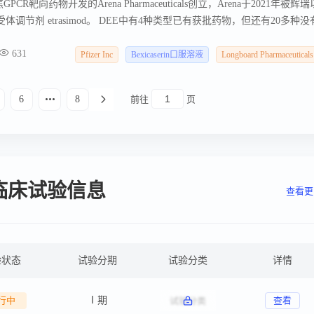
GPCR靶向药物开发的Arena Pharmaceuticals创立，Arena于2021年被辉瑞
调节剂 etrasimod。 DEE中有4种类型已有获批药物，但还有20多种没
于5-H2A和5-H2B没有任何活性，而这两种受体活性也是引起严重副作用的主要原
631
Pfizer Inc
Bexicaserin口服溶液
Longboard Pharmaceuticals
6
8
前往
页
nc关键临床试验信息
查看更
验状态
试验分期
试验分类
详情
行中
Ⅰ期
查看