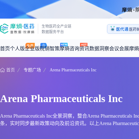
生物医药全产业链
医代通
医药
数据服务平台
1:1
医药
首页
个人版
企业版
院销智策
摩熵咨询
资讯
数据洞察
会议会展
摩熵
首页
专题广场
Arena Pharmaceuticals Inc
咨询服务
摩熵原创
数据中心
摩熵视频
公司介绍
加入我们
医药市场洞察中心
全球
从实验室到10亿爆款：创新药商业化的选择、组织与执行
回放
产品立项评估及管线规划
深度分析
过评精选
数据定制服务
Arena Pharmaceuticals Inc
王中健
基于市场数据，为您提供全面的市场趋势分析与决策支持
整合全球研发
产业/行业调研
政策法规
赛道梳理
市场洞察咨询
2026-07-24 20:00-21:00
2026年Q1总销售额：
3,066
亿元
全球在研新药
投资决策与交易估值
投融资
注册审批
“十五五”战略
Arena Pharmaceuticals Inc全景洞察，整合Arena Phar
条，实时同步最新政策动向及前沿资讯。以上Arena Pharmaceuticals 
时讯
科普
数据查询
医药洞见
会议