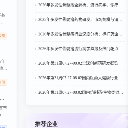
2026年多发性骨髓瘤全解析：流行病学、诊疗及医保政策梳理
多款
2025年多发性骨髓瘤药物研发、市场规模与销售趋势全解析
床
2026年多发性骨髓瘤行业深度分析：标杆药企案例与技术迭代研判
公司
2026年多发性骨髓瘤流行病学趋势及热门靶点药物市场表现洞察
5年
2026年第31周07.27-08.02全球创新药研发概览
放
2026年第31周07.27-08.02国内医药大健康行业政策法规汇总
公司
2026年第31周07.27-08.02国内仿制药/生物类似物申报/审批数据分析
耀宣布韩国食品药品安全部正式受理伊曲莫德（VELSIPITY®）用于治疗中重度活动性溃疡性结肠炎的新药上市许可申请
宣布
肠炎
国香
推荐企业