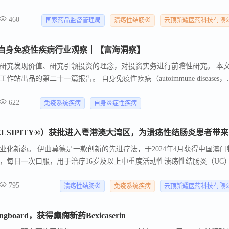
请（NDA）。 伊曲莫德是一款每日一次口服的一线先进疗法，不仅使用方
460
特征。 今年12月伊曲莫德在中国澳门镜湖医院开出首张处方，正式开始
国家药品监督管理局
溃疡性结肠炎
云顶新耀医药科技有限
自身免疫性疾病行业观察｜【富海洞察】
研究发现价值、研究引领投资的理念，对投资实务进行前瞻性研究。 本
出品的第二十一篇报告。 自身免疫性疾病（autoimmune diseases，
机体免疫系统对自身成分的免疫耐受被打破，从而攻击自身的器官、组织或细胞
622
免疫系统疾病
自身炎症性疾病
中华人民共和国国家卫生健
云顶
化新药。 伊曲莫德是一款创新的先进疗法，于2024年4月获得中国澳门
，每日一次口服，用于治疗16岁及以上中重度活动性溃疡性结肠炎（UC
性结肠炎患者人数预计将比2019年增加一倍以上，达到约100万人，患者对
795
溃疡性结肠炎
免疫系统疾病
云顶新耀医药科技有限
oard，获得癫痫新药Bexicaserin