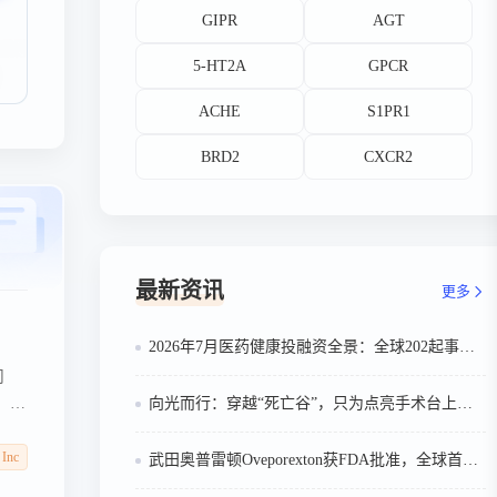
GIPR
AGT
5-HT2A
GPCR
ACHE
S1PR1
BRD2
CXCR2
最新资讯
更多
2026年7月医药健康投融资全景：全球202起事件、中国99起，医疗器械+医药研发双赛道吸金564亿
司
a，包
向光而行：穿越“死亡谷”，只为点亮手术台上的那束光
融资
 Inc
武田奥普雷顿Oveporexton获FDA批准，全球首个靶向食欲素的1型发作性睡病对因治疗药物上市