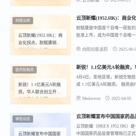
云顶新耀
2025-06-25
港获批之后，其在亚洲市场的准入
曲莫德
中国国家药品监督管理局的正式
（VELSIPITY®）用于
性结肠炎，每日一次的口服一线
治疗中重度活动性溃疡
云顶新耀(1952.HK)：
财报业绩
性结肠炎的新药上市许
耐赋康是中国首个且唯一获批的I
可申请
批准上市，成为中国首个且唯一
云顶新耀(1952.HK)：商
疗溃疡性结肠炎药物，销售峰值
业化拐点，耐赋康销售
向阳论医谈药
2025-06-
峰值剑指50亿元
新锐！1.1亿美元A轮融资
医药投融资
4月4日，圣地亚哥，新锐生物技
成 1.1亿美元A轮融资。 融资由For
新锐！1.1亿美元A轮融
得将用于推进RayThera的主
资，华人联合创立开发
Medaverse
2025-04-05
小分子自免新药
审批动态
云顶新耀（HKEX 1952.
中国国家药品监督管理局已正式受
云顶新耀宣布中国国家