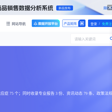
/
网站导航
产品矩阵
登录
免费注
请输入关键词
服务
团队介绍
招标采购
公司动态
临床研究
医保动态
浙江省嵊州市城北化工园区内拥有约60亩化工用地，配套约40000㎡标准化厂房，产权清晰、无权属纠纷，场地规整开阔，可满足生物医药、精细化工、新材料项目的生产、研发、仓储一体化布局，无需额外耗时拿地建房，项目落地即投产，大幅压缩项目建设周期。
交易并购
人事变动
38 条，覆盖适应症 75 个；同时收录专业报告 3 份、资讯动态 79 条、政策法规
行业分析
审批动态
医投速递