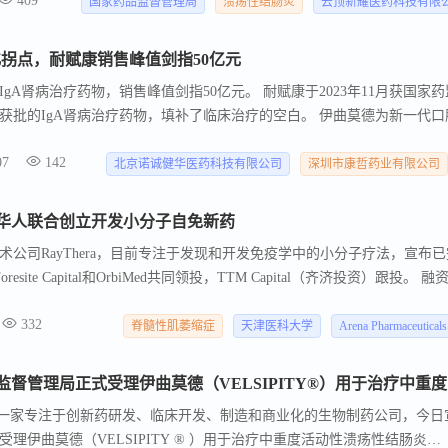
409
取得重要进展， 2024年12月，伊曲莫德（维适平 ® ）的新药上市申请
国家药品监督管理局
溃疡性结肠炎
云顶新耀医药科技有限
受理， 将为更多亚洲溃疡性结肠炎患者带来希望。 伊曲莫德是一款针对
先进疗法。
商业化拐点，耐赋康销售峰值剑指50亿元
gA肾病治疗药物，销售峰值剑指50亿元。 耐赋康于2023年11月获国家
获批的IgA肾病治疗药物，填补了临床治疗的空白。 伊曲莫德为新一代口
有望达20亿元。
07
142
北京诺诚健华医药科技有限公司
深圳市康哲药业有限公司
，华人联合创立开发小分子自免新药
术公司RayThera，目前专注于发现和开发免疫学中的小分子疗法，宣布已
esite Capital和OrbiMed共同领投，TTM Capital（齐济投资）跟投。 融
要候选药物通过1期 临床研究。
332
脊髓性肌萎缩症
天津医科大学
Arena Pharmaceuticals
云顶新
HK）是一家专注于创新药研发、临床开发、制造和商业化的生物制药公司，今日
理伊曲莫德（VELSIPITY ® ）用于治疗中重度活动性溃疡性结肠炎