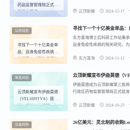
（UC）患者的新药上市许可申
药品监督管理局正式受
云顶新耀
2024-12-17
疗效佳，而且具有良好的安全性
理伊曲莫德
亚洲患者。
（VELSIPITY®）用于
治疗中重度活动性溃疡
寻找下一个十亿美金单品：
公司动态
性结肠炎的新药上市许
东方富海博士后科研工作站秉承
可申请
自身免疫性疾病的相关研究，为工作站
寻找下一个十亿美金单
AIDs，简称“自免”）是指
品：自身免疫性疾病行
东方富海
2024-11-12
引发组织损害的一类疾病。
业观察｜【富海洞察】
审批动态
伊曲莫德成为云顶新耀第三款商业
行政区药物监督管理局正式批准
云顶新耀宣布伊曲莫德
者 。 到2030年，中国的溃疡
（VELSIPITY®）获批
云顶新耀
2024-10-25
疗法存在巨大未满足需求。
进入粤港澳大湾区，为
溃疡性结肠炎患者带来
新选择
26亿美元：灵北制药收购Longb
交易并购