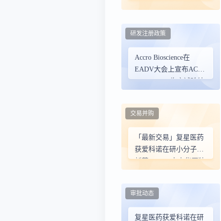
病学会大会公布AC-201
用于治疗斑块型银屑病
的II期临床试验数据
研发注册政策
Accro Bioscience在
EADV大会上宣布AC-
201 Phase II临床试验结
果
交易并购
「最新交易」复星医药
获爱科诺在研小分子创
新药AC-201大中华区独
家授权，丰富自免管线
布局
审批动态
复星医药获爱科诺在研