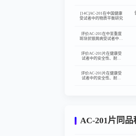
中的有效性和安全性的多
中心、随机、双盲、 安
慰剂对照的Ⅱ期临床试验
[14C]AC-201在中国健康
受试者中的物质平衡研究
评价AC-201在中至重度
斑块状银屑病受试者中的
有效性、安全性和药代动
力学特征的多中心、随
机、双盲、平行分组、安
评价AC-201片在健康受
慰剂对照的II期临床试验
试者中的安全性、耐受
性、药代动力学特征及食
物影响：单中心、随机、
双盲、安慰剂对照、单
评价AC-201片在健康受
次/多次给药剂量递增的I
试者中的安全性、耐受
期临床研究。
性、药代动力学特征及食
物影响：单中心、随机、
双盲、安慰剂对照、单
次/多次给药剂量递增的 I
期临床研究
AC-201片