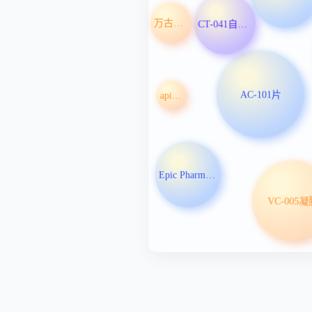
万古霉素
CT-041自体CAR T细胞注射液
AC-101片
apitegromab
Epic Pharma LLC
VC-005凝