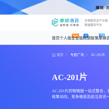
生物医药全产业链
数据服务平台
首页
个人版
企业版
院销智策
摩熵
首页
专题广场
AC-201片
咨询服务
摩熵原创
数据中心
摩熵视频
公司介绍
医药市场洞察中心
回放
产品立项评估及管线规划
深度分析
AC-201片
王中健
基于市场数据，为您提供全面的市场
产业/行业调研
政策法规
2026-07-24 2
2026年Q1总销售额：
3,066
亿元
投资决策与交易估值
投融资
AC-201片药物情报一站式整合，汇
政策动向，竞争格局及前沿资讯一
时讯
数据查询
医药洞见