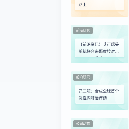
路上
前沿研究
【前沿资讯】艾可瑞妥
单抗联合来那度胺对比
R-GemOx治疗R/R
DLBCL可改善PFS
前沿研究
己二胺：合成全球首个
急性丙肝治疗药
公司动态