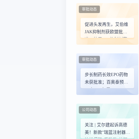
审批动态
促进头发再生，艾伯维
JAK抑制剂获欧盟批
准；外用JAK抑制剂获
欧盟批准，治疗特应性
皮炎…… | 产业新闻
审批动态
步长制药长效EPO药物
未获批准；百奥泰预亏
2.3亿-2.9亿元
公司动态
关注 | 艾尔建起诉高德
美！新款“瑞蓝注射器”