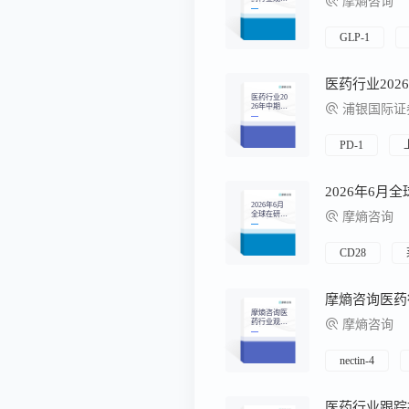
摩熵咨询
周报（2026.
07.27-2026.0
8.02）
GLP-1
医药行业20
26年中期展
浦银国际证
望：全球化
延续，兑现
决定分化
PD-1
2026年6月
2026年6月
全球在研新
摩熵咨询
药月报
CD28
摩熵咨询医
药行业观察
摩熵咨询
周报（2026.
04.20-2026.0
4.26）
nectin-4