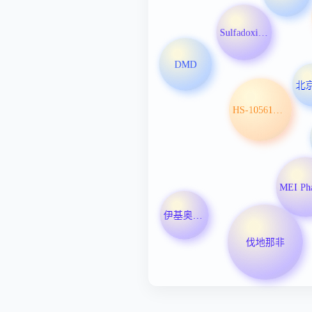
Sulfadoxine-pyrimethamine
DMD
HS-10561胶囊
伊基奥仑赛
伐地那非