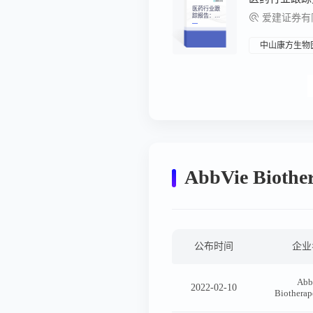
医药行业跟
踪报告：映
爱建证券有
恩生物首款
ADC新药上
市申请获正
式受理
中山康方生物
AbbVie Bioth
公布时间
企业
Abb
2022-02-10
Biotherap