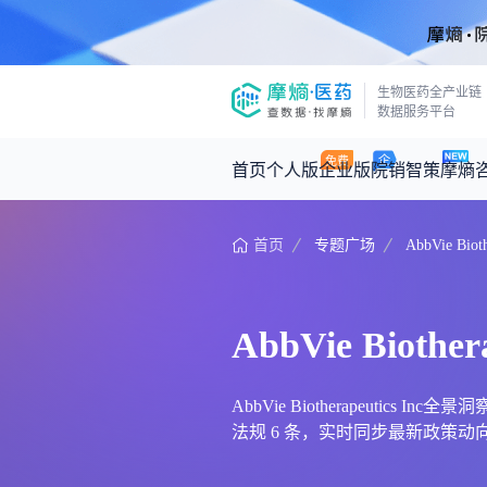
生物医药全产业链
数据服务平台
首页
个人版
企业版
院销智策
摩熵
首页
专题广场
AbbVie Bioth
咨询服务
摩熵原创
数据中心
摩熵视频
公司介绍
医药市场洞察中心
回放
产品立项评估及管线规划
深度分析
AbbVie Biothera
王中健
基于市场数据，为您提供全面的市场
产业/行业调研
政策法规
2026-07-24 2
2026年Q1总销售额：
3,066
亿元
投资决策与交易估值
投融资
AbbVie Biotherapeutics
法规 6 条，实时同步最新政策动向及前沿资讯
时讯
数据查询
医药洞见