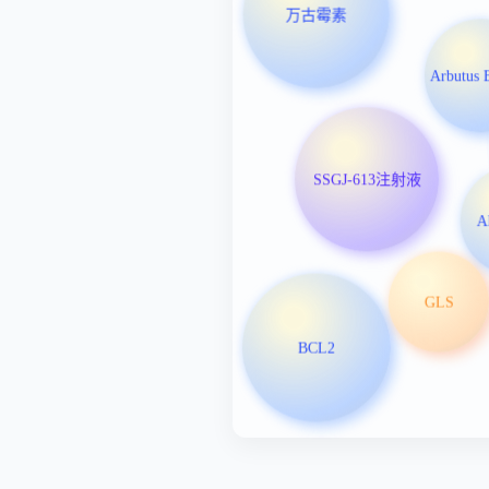
万古霉素
SSGJ-613注射液
A
GLS
BCL2