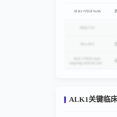
ALK1×VEGF bsAb
DIAG-723
Nivo-813
ALK-1/VEGF dual-
targeting antibody (solid
tumor)
ALK1关键临