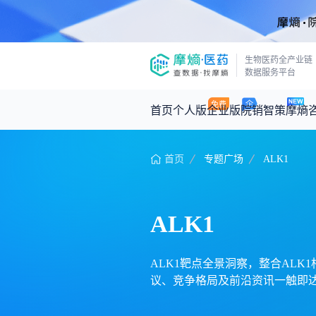
生物医药全产业链
数据服务平台
首页
个人版
企业版
院销智策
摩熵
首页
专题广场
ALK1
咨询服务
摩熵原创
数据中心
摩熵视频
公司介绍
医药市场洞察中心
回放
产品立项评估及管线规划
深度分析
ALK1
王中健
基于市场数据，为您提供全面的市场
产业/行业调研
政策法规
2026-07-24 2
2026年Q1总销售额：
3,066
亿元
投资决策与交易估值
投融资
ALK1靶点全景洞察，整合ALK1
议、竞争格局及前沿资讯一触即达
时讯
数据查询
医药洞见