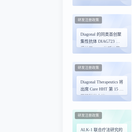
得1.25亿美元B轮融资，
开发疾病修饰性聚类抗
体
研发注册政策
Diagonal 的同类首创聚
集性抗体 DIAG723 获
得美国 FDA 的孤儿药
资格认定 （ODD） 和
EMA 对治疗遗传性出
研发注册政策
血性毛细血管扩张症
（HHT） 的 ODD 阳性
Diagonal Therapeutics 将
意见
出席 Cure HHT 第 15 届
国际科学会议
研发注册政策
ALK-1 联合疗法研究的