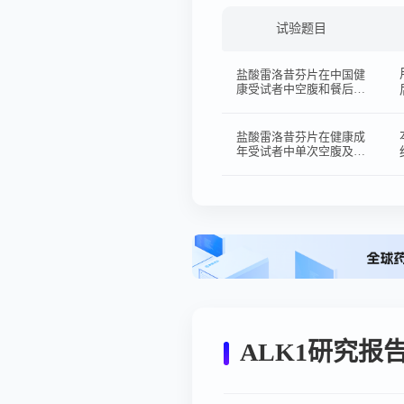
试验题目
盐酸雷洛昔芬片在中国健
康受试者中空腹和餐后给
药条件下随机、开放、单
次给药、两周期、双交叉
生物等效性试验。
盐酸雷洛昔芬片在健康成
年受试者中单次空腹及高
脂餐后口服给药的随机、
开放、两周期、两序列、
交叉设计生物等效性试验
方案
ALK1研究报