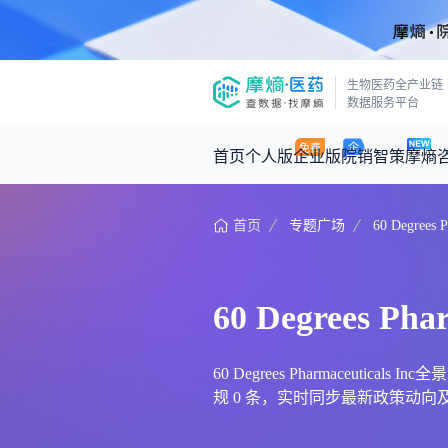
生物医药全产业链
数据服务平台
首页
个人版
企业版
院销智策
摩熵
首页
专题广场
60 Degrees P
咨询服务
摩熵原创
数据中心
摩熵视频
公司介绍
医药市场洞察中心
回放
产品立项评估及管线规划
深度分析
60 Degrees Phar
王中健
基于市场数据，为您提供全面的市场
产业/行业调研
政策法规
2026-07-24 2
2026年Q1总销售额：
3,066
亿元
投资决策与交易估值
投融资
60 Degrees Pharmaceuti
规 0 条，实时同步最新政策动向及前沿资讯。以
时讯
数据查询
医药洞见