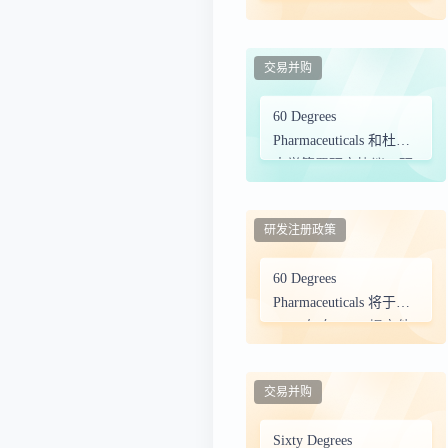
奈山伊坎医学院作为评
估他非诺喹治疗慢性巴
贝虫病的 II 期研究的中
交易并购
心临床试验地点
60 Degrees
Pharmaceuticals 和杜兰
大学签署研究协议，研
究他非诺喹对抗莱姆病
和巴尔通体细菌
研发注册政策
60 Degrees
Pharmaceuticals 将于
2025 年向 FDA 提交他
非诺喹治疗急性犬巴贝
西虫病的 MUMS（次要
交易并购
使用/次要物种）指定申
请
Sixty Degrees