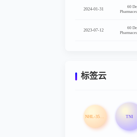
60 De
2024-01-31
Pharmaceu
60 De
2023-07-12
Pharmaceu
标签云
NHL-35700片
TNI