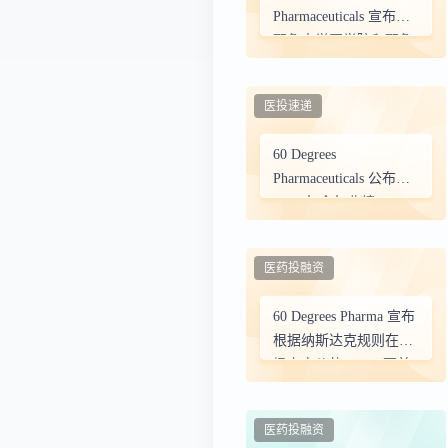
Pharmaceuticals 宣布与
耶鲁大学医学院和耶鲁
大学公共卫生学院达成
专利许可协议，以推进
医投速递
他非诺喹用于治疗和预
防巴贝西虫病的开发
60 Degrees
Pharmaceuticals 公布
2024 年全年业绩
医药投融资
60 Degrees Pharma 宣布
根据纳斯达克规则在市
场上定价的 107.5 万美
元注册直接发行
医药投融资