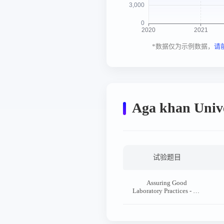
*数据仅为示例数据，
请
Aga khan U
试验题目
Assuring Good
Laboratory Practices - An
Audit of Knowledge and
Practices of Online QC
Monitoring using Bio-
Rad Unity Real Time