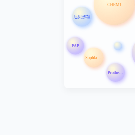
厄贝沙坦
CHRM1
PAP
Prothena Corp PLC
Sophia Genetics SA