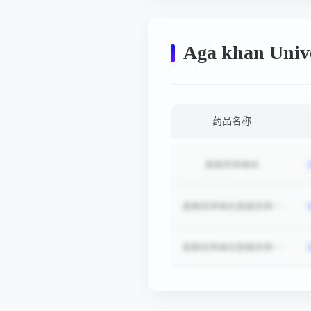
Software (URT) by
Medical Technologists at
the Section of Chemical
Pathology
Aga khan Un
药品名称