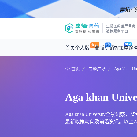
生物医药全产业链
数据服务平台
首页
个人版
企业版
院销智策
摩熵
首页
专题广场
Aga khan Uni
咨询服务
摩熵原创
数据中心
摩熵视频
公司介绍
医药市场洞察中心
回放
产品立项评估及管线规划
深度分析
Aga khan Unive
王中健
基于市场数据，为您提供全面的市场
产业/行业调研
政策法规
2026-07-24 2
2026年Q1总销售额：
3,066
亿元
投资决策与交易估值
投融资
Aga khan University全景
最新政策动向及前沿资讯。以上Aga kha
时讯
数据查询
医药洞见