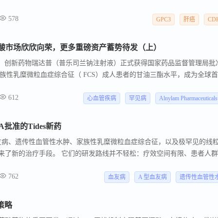
578
GPC3
肝癌
CD
酸市场欣欣向荣，更多重磅资产蓄势待发（上）
赛诺菲宣布，创新药物瑞达普（普乐司兰钠注射液）正式获得国家药品监督管理局批
族性乳糜微粒血症综合征（ FCS）成人患者的甘油三酯水平，成为全球
C-III）mRNA的小干扰RNA（siRNA）药物。 此前，全球领先的 RNA
612
euticals 在2025 年研发日（R&D Day） 活动中发布了其管线近期的关键进展
心血管疾病
罕见病
Alnylam Pharmaceuticals
向更广泛适应症奠定基础。 研发日中， Alnylam 展示了多个主要在研项目
行性疾病等多个领域。
A批准的Tides新药
友病、遗传性血管性水肿、家族性乳糜微粒血症综合征，以及极罕见的线
一年迎来了新的治疗手段。 它们的研发路线并不轻松：疗效空间有限、患者人
提交的证据仍然得到了监管方认可。
762
血友病
A 型血友病
遗传性血管性
策略