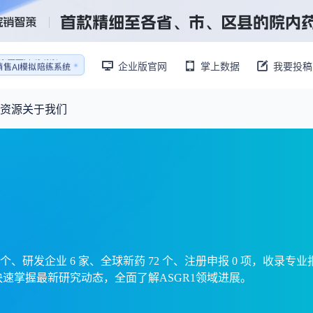
企业版官网
掌上数据
我要投稿
销售AI模拟陪练系统
还原医生拜访场景
销售AI模拟陪练系统
资源
关于我们
资源大厅
摩熵视野
联系我们
产业供需
产品与
药物研发中心
已收录4365条供需信息
报告大厅
前沿研究
最新供需：
转让厂房/资产/设备/设施
数据与行业前沿情报，为药物研发提供全链条专业信息支撑
已收录
份
115837
服务
摩熵说直播
财报业绩
：
383,255
个
本月临床：
84
个
最新
从实验室到10亿爆款：创新药商业化的选择、组织与执行
规划
研发注册政策
8 个、研发企业 6 家、全球新药 72 个、注册申报 0 项，收录
快速掌握最新研究动态，全面了解ASGR1领域进展。
专家观点
医药投融资