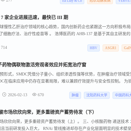
277
射VERVE-102可显著降低循环PCSK9蛋白，并相应降低所有评估剂量水平
Eli Lilly & Co
冠状动脉疾病
VERVE-
 家企业进展迅速，最快已 III 期
球慢性乙肝治疗领域的核心趋势，国内创新药企也紧跟这一方向积极布局
还包含了细胞疗法、治疗性疫苗等 。 浩博医药的 AHB-137 是基于其自主研发的
术平台开发的一款新型非偶联 ASO 药物。 恒瑞医药的 HRS-5635 是新型共
714
alNAc） 的双链小干扰 RNA， 可通过 GalNAc 和肝细胞表面的去唾液
HBV
ASGR1
GaI
性递送进入肝脏细胞 ，利用 RNAi 途径特异性靶向 HBV，以发挥抗病毒作
小分子药物偶联物激活旁观者效应并拓宽治疗窗
预形式，SMDC凭借分子量小、组织渗透性强等优势，在肿瘤治疗领域受
MDC在临床应用中仍存在显著局限，难以兼顾疗效提升与安全性控制。 为
究团队以前期自主开发的肝靶向蛋白降解嵌合体（LIVTAC，Liver-
2026-02-13
670
型体系，构建了第二代双载荷分子Bi-LIVTAC。
肿瘤
沈阳药科大学
中国药科
酸市场欣欣向荣，更多重磅资产蓄势待发（下）
场欣欣向荣，更多重磅资产蓄势待发（上）。 三、小核酸药物 递送技术 
且当前研发投入巨大， RNAi 管线推进却存在产业化层面明显的技术壁