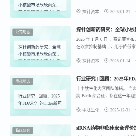
小核酸市场欣欣向荣，
探针资本
2026-01-21
更多重磅资产蓄势待发
（下）
探针创新药研究：全球小核
公司动态
2026 年 1 月 6 日 ，
在饮食控制基础上，用于降低家
探针创新药研究：全球
作用于创新靶点APOC3（载脂蛋白
小核酸市场欣欣向荣，
探针资本
2026-01-14
疗法公司 Alnylam Pharmac
更多重磅资产蓄势待发
来研发规划，为 RNAi 技术走
（上）
盖罕见病、心血管疾病、神经退
行业研究 | 回顾：2025年FD
审批动态
｜中肽生化内容团队编辑。 血
病 Barth 综合征，都在这
行业研究 | 回顾：2025
少、长期安全性要求高，但最终
年FDA批准的Tides新药
中肽生化
2025-12-31
siRNA药物非临床安全评价
临床研究