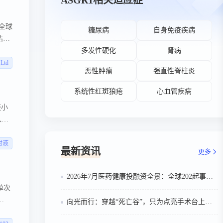
ASGR1相关适应症
种全球
糖尿病
自身免疫疾病
结合
多发性硬化
肾病
 Ltd
恶性肿瘤
强直性脊柱炎
系统性红斑狼疮
心血管疾病
链小
入肝
的表
。
注射液
最新资讯
更多
2026年7月医药健康投融资全景：全球202起事件、中国99起，医疗器械+医药研发双赛道吸金564亿
单次
向光而行：穿越“死亡谷”，只为点亮手术台上的那束光
效。