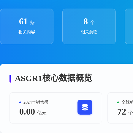
政策法规
药品生产企业
61
8
条
个
相关内容
相关药物
ASGR1核心数据概览
2024年销售额
全球
0.00
72
亿元
个