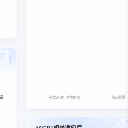
器
数据来源：摩熵医药
药品数量
 竞
公司