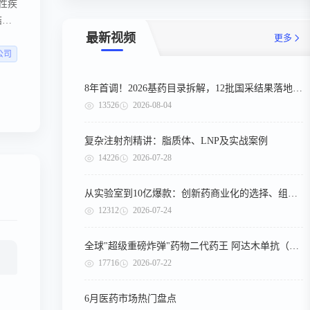
性疾
结
最新视频
更多
公司
8年首调！2026基药目录拆解，12批国采结果落地，十五五健康规划出台
13526
2026-08-04
复杂注射剂精讲：脂质体、LNP及实战案例
14226
2026-07-28
从实验室到10亿爆款：创新药商业化的选择、组织与执行
12312
2026-07-24
全球"超级重磅炸弹"药物二代药王 阿达木单抗（第二期）
17716
2026-07-22
6月医药市场热门盘点