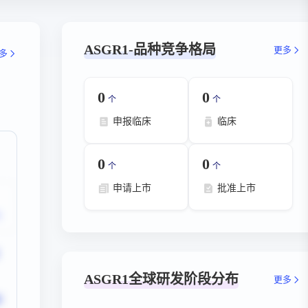
ASGR1-品种竞争格局
更多
多
0
0
个
个
申报临床
临床
0
0
个
个
申请上市
批准上市
ASGR1全球研发阶段分布
更多