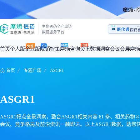
生物医药全产业链
医代通
医药
数据服务平台
1:1
医药
首页
个人版
企业版
院销智策
摩熵咨询
资讯
数据洞察
会议会展
摩熵
首页
专题广场
ASGR1
咨询服务
摩熵原创
数据中心
摩熵视频
公司介绍
加入我们
医药市场洞察中心
全球
从实验室到10亿爆款：创新药商业化的选择、组织与执行
回放
产品立项评估及管线规划
深度分析
过评精选
数据定制服务
ASGR1
王中健
基于市场数据，为您提供全面的市场趋势分析与决策支持
整合全球研发
产业/行业调研
政策法规
赛道梳理
市场洞察咨询
2026-07-24 20:00-21:00
2026年Q1总销售额：
3,066
亿元
全球在研新药
投资决策与交易估值
投融资
注册审批
“十五五”战略
ASGR1靶点全景洞察，整合ASGR1相关内容 61 条、相关药物 
会议、竞争格局及前沿资讯一触即达。以上ASGR1数据，助您
时讯
科普
数据查询
医药洞见
会议