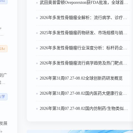
的
102
武田奥普雷顿Oveporexton获FDA批准，全球首个靶向食欲素的1型发作性睡病对因治疗药物上市
2026年多发性骨髓瘤全解析：流行病学、诊疗及医保政策梳理
，
2025年多发性骨髓瘤药物研发、市场规模与销售趋势全解析
价偶
2026年多发性骨髓瘤行业深度分析：标杆药企案例与技术迭代研判
酸糖蛋
NAc
用。
2026年多发性骨髓瘤流行病学趋势及热门靶点药物市场表现洞察
到广
2026年第31周07.27-08.02全球创新药研发概览
验证
2026年第31周07.27-08.02国内医药大健康行业政策法规汇总
大学
2026年第31周07.27-08.02国内仿制药/生物类似物申报/审批数据分析
发展
垒。