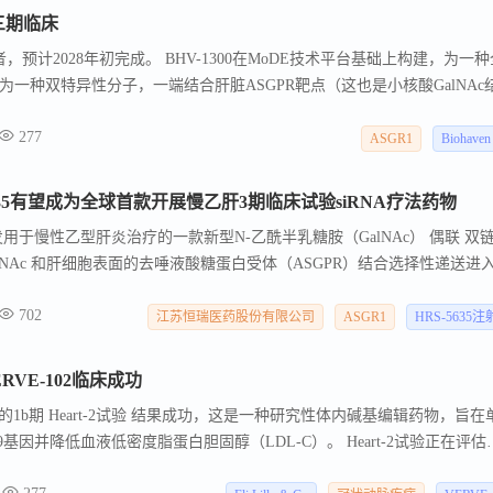
动三期临床
，预计2028年初完成。 BHV-1300在MoDE技术平台基础上构建，为一
E为一种双特异性分子，一端结合肝脏ASGPR靶点（这也是小核酸GalNAc
另一端结合胞外目标蛋白。
277
ASGR1
Biohaven
635有望成为全球首款开展慢乙肝3期临床试验siRNA疗法药物
开发用于慢性乙型肝炎治疗的一款新型N-乙酰半乳糖胺（GalNAc） 偶联 双
过GalNAc 和肝细胞表面的去唾液酸糖蛋白受体（ASGPR）结合选择性递送进
35 通过RNAi 干扰途径特异性靶向HBV X 基因，抑制HBV 病毒相关蛋白
702
635 在2024年开始2期临床试验，目前未见官方披露具体的2期临床试验数据
江苏恒瑞医药股份有限公司
ASGR1
HRS-5635
VE-102临床成功
102的1b期 Heart-2试验 结果成功，这是一种研究性体内碱基编辑药物，旨在
9基因并降低血液低密度脂蛋白胆固醇（LDL-C）。 Heart-2试验正在评估
家族性高胆固醇血症（HeFH）或早发性冠状动脉疾病（CAD）的成年人中的疗