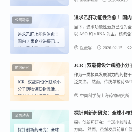
Medaverse
2026-05-25
在Heart-2研究中，单次静脉注
LDL-C。
追求乙肝功能性治愈 ！国内 7
公司动态
当下，追求功能性治愈已成为全
以 ASO 和 siRNA 为主，
追求乙肝功能性治愈 ！
Med-Oligo™ 反义寡核苷酸技
国内 7 家企业进展迅
医麦客
2026-02-15
联三触角型 N-乙酰半乳糖胺 （G
速，最快已 III 期
白受体 （ASGPR） 结合选择
JCR | 双载荷设计赋能
前沿研究
作为一类极具发展潜力的药物干
泛关注。 然而，传统单载荷S
JCR | 双载荷设计赋能小
该设计策略的可行性与优越性，研
分子药物偶联物激活旁
中国科学院上海药物研究所
Targeting Chimera）为模
观者效应并拓宽治疗窗
探针创新药研究：全球小核
公司动态
探针创新药研究：全球小核酸市
方向。 然而，虽然发展前景广阔
探针创新药研究：全球