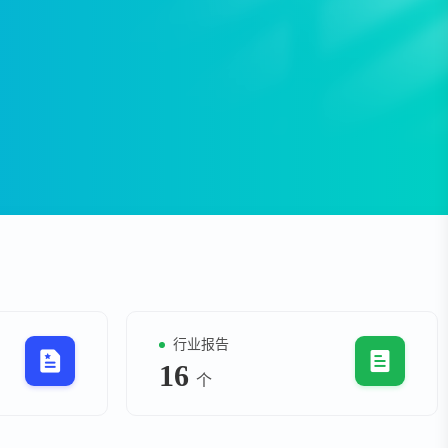
资
事件
询
询
行业报告
16
个