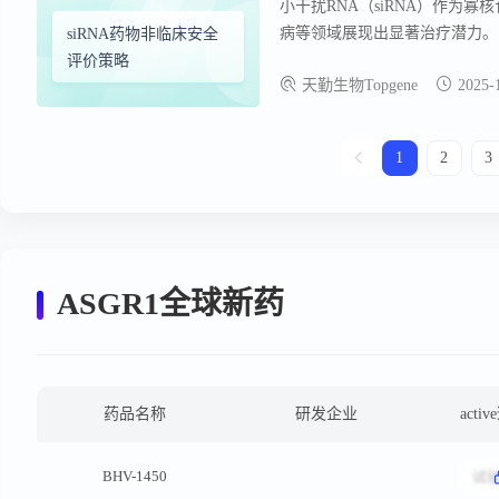
小干扰RNA（siRNA）作为
病等领域展现出显著治疗潜力。
siRNA药物非临床安全
构、递送系统及作用机制带来的特定
评价策略
天勤生物Topgene
2025-
1
2
3
ASGR1全球新药
药品名称
研发企业
acti
BHV-1450