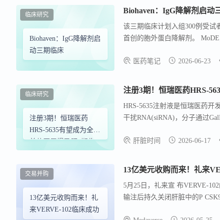
Biohaven：IgG降解剂启
临床研究
该三期临床计划入组300例受试者
首创的胞外蛋白降解剂。 MoD
Biohaven：IgG降解剂启
ASGPR实现肝靶向的机制），
动三期临床
医药笔记
2026-06-23
注册3期！恒瑞医药HRS-5
临床研究
HRS-5635注射液是恒瑞医药
干扰RNA(siRNA)，分子通
注册3期！恒瑞医药
脏细胞。 在肝细胞内，HRS-56
HRS-5635有望成为全球
肝脏时间
2026-06-17
达，发挥抗病毒作用。 HRS-5
首款开展慢乙肝3期临
床试验siRNA疗法药物
13亿美元收购而来！礼来VER
交易并购
5月25日，礼来宣 布VERVE-
输注后持久关闭肝脏中的P CSK
13亿美元收购而来！礼
VERVE-102在患有杂合子
来VERVE-102临床成功