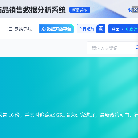
/
网站导航
产品矩阵
登录
免费注
请输入关键词
服务
团队介绍
招标采购
公司动态
临床研究
医保动态
浙江省嵊州市城北化工园区内拥有约60亩化工用地，配套约40000㎡标准化厂房，产权清晰、无权属纠纷，场地规整开阔，可满足生物医药、精细化工、新材料项目的生产、研发、仓储一体化布局，无需额外耗时拿地建房，项目落地即投产，大幅压缩项目建设周期。
交易并购
人事变动
专业报告 16 份，并实时追踪ASGR1临床研究进展，最新政策动向、
行业分析
审批动态
医投速递