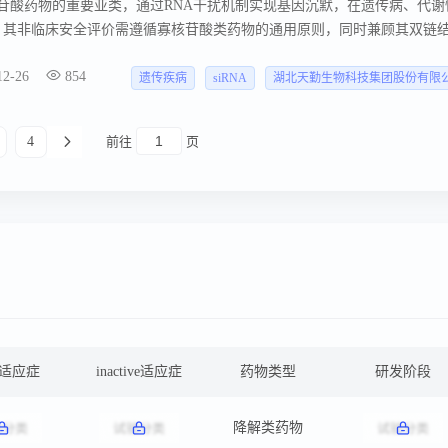
寡核苷酸药物的重要亚类，通过RNA干扰机制实现基因沉默，在遗传病、代谢
 其非临床安全评价需遵循寡核苷酸类药物的通用原则，同时兼顾其双链
考量。 siRNA是长约20-25个碱基对的双链RNA分子。
12-26
854
遗传疾病
siRNA
湖北天勤生物科技集团股份有限
4
前往
页
ve适应症
inactive适应症
药物类型
研发阶段
降解类药物