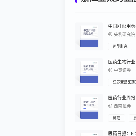
中国肝炎用
药行业概
头豹研究院
览：病毒性
肝炎多发驱
动中国肝炎
药物市场速
丙型肝炎
增，政府重
点关注推动
药品加速迭
代
医药生物行
业11月月报
中泰证券
暨2025三季
报总结：Q3
总结：环比
改善延续，
江苏亚盛医药
创新药行情
有望重燃
医药行业周
报（10.20-1
西南证券
0.24）：二
十届四中全
会明确推进
健康中国，
肺癌
十五五规划
建议明确支
持创新药械
发展