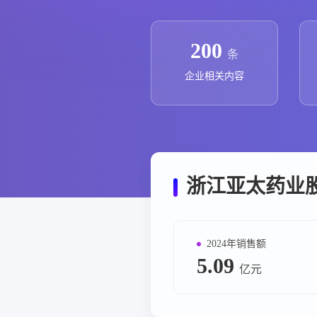
政策法规
药品生产企业
200
条
企业相关内容
浙江亚太药业
2024年销售额
5.09
亿元