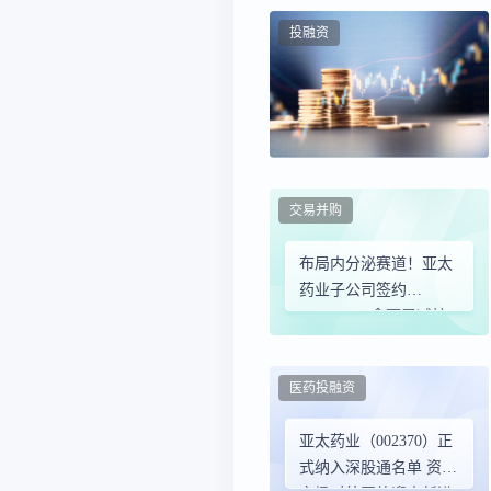
投融资
交易并购
布局内分泌赛道！亚太
药业子公司签约
MacaoJave 拿下甲减核
心药物国内商业化权益
医药投融资
亚太药业（002370）正
式纳入深股通名单 资本