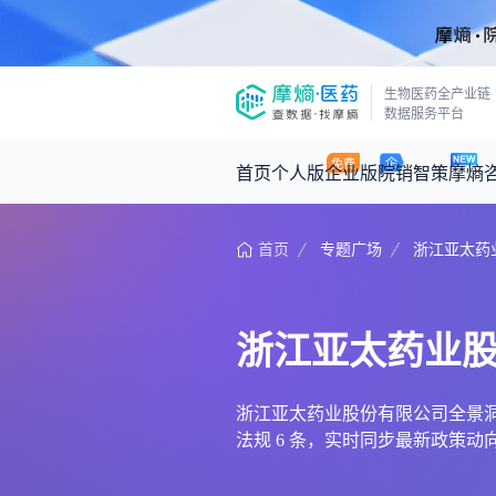
生物医药全产业链
数据服务平台
首页
个人版
企业版
院销智策
摩熵
首页
专题广场
浙江亚太药
咨询服务
摩熵原创
数据中心
摩熵视频
公司介绍
医药市场洞察中心
回放
产品立项评估及管线规划
深度分析
浙江亚太药业
王中健
基于市场数据，为您提供全面的市场
产业/行业调研
政策法规
2026-07-24 2
2026年Q1总销售额：
3,066
亿元
投资决策与交易估值
投融资
浙江亚太药业股份有限公司全景洞察，
法规 6 条，实时同步最新政策
时讯
数据查询
医药洞见