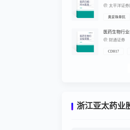
医药日报：
FDA批准罗
太平洋证券股
氏突破性疗
法Obinutuzu
mab，用于
治疗LN
奥妥珠单抗
医药生物行
业投资策略
财通证券
周报：关注
小核酸产业
链机遇
CDH17
浙江亚太药业