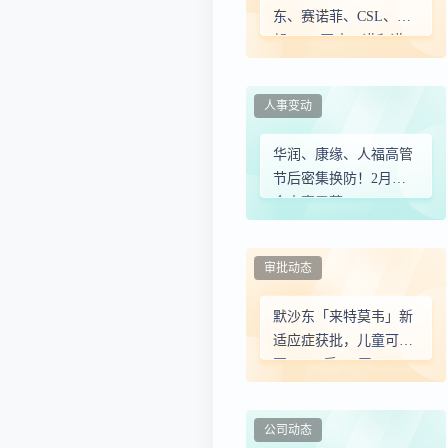
东、赛诺菲、CSL、贝
朗、GE医疗、诺和诺
德、第一三共、美敦
力、恒瑞医药、中国医
人事变动
药、华润医药等全球药
企人事变动
华润、康缘、人福高管
节后密集换防！2月药
企人事震荡
审批动态
默沙东「来特莫韦」新
适应症获批，儿童可用
至HSCT后200天
公司动态