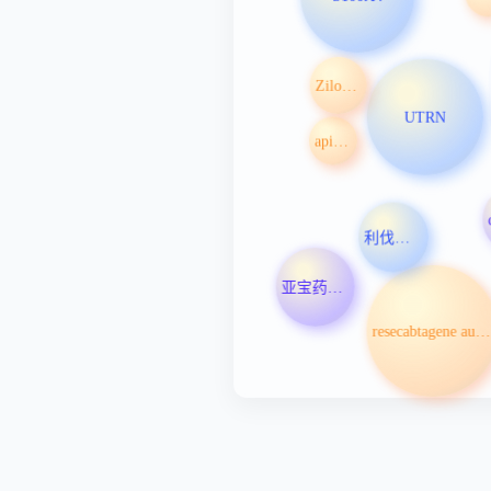
Zilovertamab vedotin注射液
UTRN
apitegromab
利伐沙班
亚宝药业集团股份有限公司
resecabtagene autoleucel