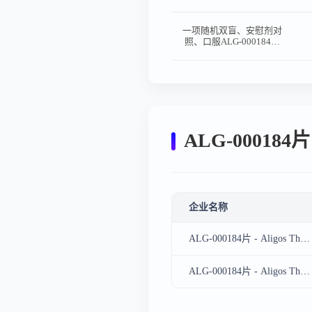
相比在未接受治疗的
HBeAg阳性、HBeAg阴
性慢性乙型肝炎病毒感染
一项随机双盲、安慰剂对
成人受试者中的有效性和
照、口服ALG-000184的
安全性的随机、双盲、活
首次人体Ⅰ期研究以评估
性药物对照、多中心II期
健康志愿者单次给药剂量
研究（B-SUPREME）
递增（第1部分）和多次
给药剂量递增（第2部
分）以及慢性乙型肝炎受
试者多次给药（第3部
分）的安全性、耐受性、
药代动力学和药效学。
ALG-0001
企业名称
ALG-000184片 - Aligos Therapeutics Inc、Almac
ALG-000184片 - Aligos Therapeutics Inc、缔脉生物医药科技（上海）有限公司