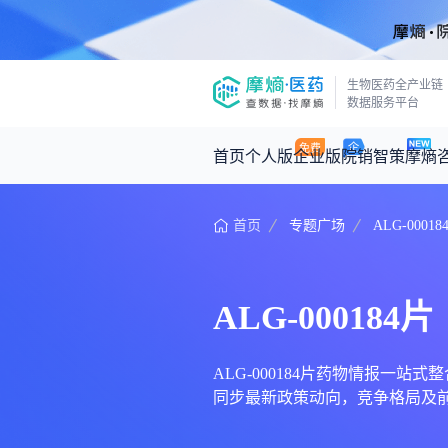
生物医药全产业链
数据服务平台
首页
个人版
企业版
院销智策
摩熵
首页
专题广场
ALG-00018
咨询服务
摩熵原创
数据中心
摩熵视频
公司介绍
医药市场洞察中心
回放
产品立项评估及管线规划
深度分析
ALG-000184片
王中健
基于市场数据，为您提供全面的市场
产业/行业调研
政策法规
2026-07-24 2
2026年Q1总销售额：
3,066
亿元
投资决策与交易估值
投融资
ALG-000184片药物情报一站式
同步最新政策动向，竞争格局及前
时讯
数据查询
医药洞见