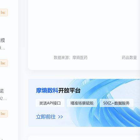
 Inc
规模
0%
数据来源：摩熵医药
药品数量
 Inc
赛诺
23
部药
 Inc