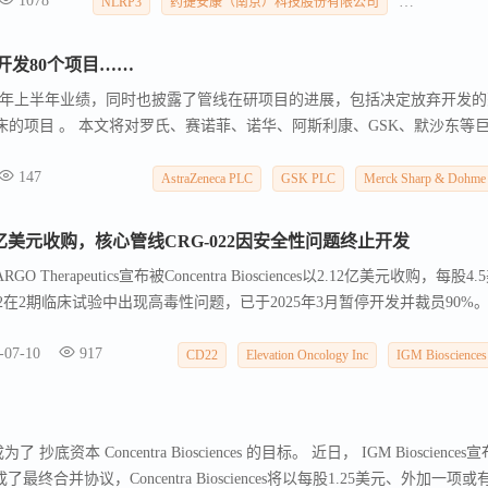
1078
NLRP3
药捷安康（南京）科技股份有限公司
Neurocrine Bio
开发80个项目……
25年上半年业绩，同时也披露了管线在研项目的进展，包括决定放弃开发的
期临床的项目 。 本文将对罗氏、赛诺菲、诺华、阿斯利康、GSK、默沙东等
阿斯利康终止 5 项临床，3个是 CAR-T项目。
147
AstraZeneca PLC
GSK PLC
Merck Sharp & Dohme 
12亿美元收购，核心管线CRG-022因安全性问题终止开发
Therapeutics宣布被Concentra Biosciences以2.12亿美元收购，每股4.
022在2期临床试验中出现高毒性问题，已于2025年3月暂停开发并裁员90%
曾获2亿美元A轮融资，但最终难逃被收购命运。Concentra Bioscience
-07-10
917
速行业整合。
CD22
Elevation Oncology Inc
IGM Biosciences
抄底资本 Concentra Biosciences 的目标。 近日， IGM Biosciences宣
ces 达成了最终合并协议，Concentra Biosciences将以每股1.25美元、外加一项