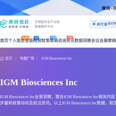
医药
生物医药全产业链
药代通
1:1
数据服务平台
医药
首页
个人版
企业版
院销智策
摩熵咨询
资讯
数据洞察
会议会展
摩熵
首页
专题广场
IGM Biosciences Inc
咨询服务
摩熵原创
数据中心
摩熵视频
公司介绍
加入我们
医药市场洞察中心
全球
从实验室到10亿爆款：创新药商业化的选择、组织与执行
回放
产品立项评估及管线规划
深度分析
过评精选
数据定制服务
IGM Biosciences Inc
王中健
基于市场数据，为您提供全面的市场趋势分析与决策支持
整合全球研发
产业/行业调研
政策法规
赛道梳理
市场洞察咨询
2026-07-24 20:00-21:00
2026年Q1总销售额：
3,066
亿元
全球在研新药
投资决策与交易估值
投融资
注册审批
“十五五”战略
IGM Biosciences Inc全景洞察，整合IGM Bioscience
步最新政策动向及前沿资讯。以上IGM Biosciences Inc数据，助您快速
时讯
科普
数据查询
医药洞见
会议