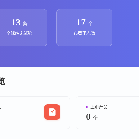
上市医药企业年报
投融
临床进展
投融资
13
17
条
个
机构查
全球临床试验
布局靶点数
企业查
概览
症
上市产品
0
个