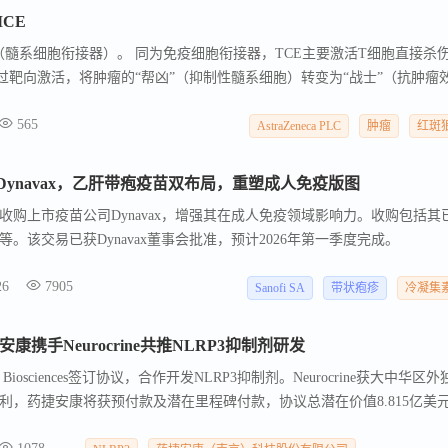
CE
E（髓系细胞衔接器）。 同为免疫细胞衔接器，TCE主要激活T细胞直接杀
通过靶向激活，将肿瘤的“帮凶”（抑制性髓系细胞）转变为“战士”（抗肿瘤
，甚至有些神秘。
565
AstraZeneca PLC
肿瘤
红斑
Dynavax，乙肝带疱疫苗双布局，重塑成人免疫版图
美元收购上市疫苗公司Dynavax，增强其在成人免疫领域影响力。收购包括其
。该交易已获Dynavax董事会批准，预计2026年第一季度完成。
26
7905
Sanofi SA
带状疱疹
冷凝集
康携手Neurocrine共推NLRP3抑制剂研发
e Biosciences签订协议，合作开发NLRP3抑制剂。Neurocrine获大中华区
利，药捷安康将获预付款及潜在里程碑付款，协议总潜在价值8.815亿美