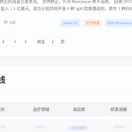
息引发关注。 合作终止，IGM Biosciences 猝不及防。 回溯 2022
nces 投入 1.5 亿美元，双方计划共同开发 6 种 IgM 抗体激动剂，其中 3 种
靶点 。
108
Sanofi SA
恶性肿瘤
IGM Biosciences
4
5
前往
页
管线
靶点
治疗领域
适应症
研发进展