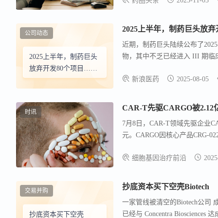
药圈头条
2025-11-03
2025上半年，制药巨头放弃
公司动态
近期，制药巨头陆续公布了20
物，其中不乏已经进入 III 
2025上半年，制药巨头
2024H1放弃的项目进行梳理。 
放弃开发80个项目……
新浪医药
2025-08-05
CAR-T先驱CARGO被2.
时讯
7月8日，CAR-T领域先驱企业CARGO 
元。CARGO因核心产品CRG-
公司由斯坦福大学CAR-T专家创立，
细胞基因治疗前沿
2025
年已收购3家生物科技公司，加
抄底资本买下空壳Biotech
交易并购
一家管线被清空的Biotech公司 成为了 
已经与 Concentra Bioscien
抄底资本买下空壳