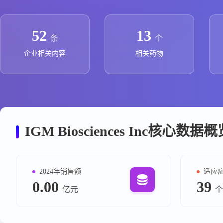
政策法规
药品生产企业
52
13
条
个
企业相关内容
相关药物
IGM Biosciences Inc核心数据
2024年销售额
适应
0.00
39
亿元
个