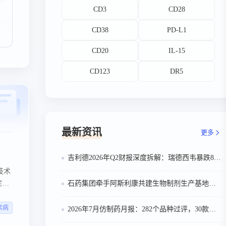
CD3
CD28
CD38
PD-L1
CD20
IL-15
CD123
DR5
最新资讯
更多
吉利德2026年Q2财报深度拆解：瑞德西韦暴跌81%退场，Livdelzi翻倍，丁肝新药成新增长点
技术
症手
石药集团牵手阿斯利康共建生物制剂生产基地：51:49股权布局，270亿美元合作再升级
素病
2026年7月仿制药月报：282个品种过评，30款首家！注射用甲磺酸萘莫司他遭12家抢报