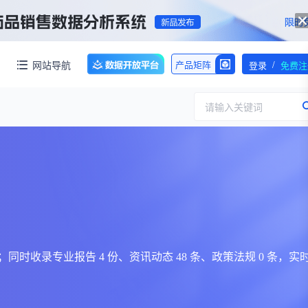
/
网站导航
产品矩阵
登录
免费注
请输入关键词
服务
团队介绍
招标采购
公司动态
临床研究
医保动态
求购伤筋正骨酊国家药品标准WS-10899(ZD-0899)-2002-2012Z一份！【注意要高清版本的】
交易并购
人事变动
应症 39 个；同时收录专业报告 4 份、资讯动态 48 条、政策法规 0 条，实
行业分析
审批动态
医投速递