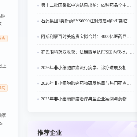
第十二批国采拟中选结果出炉：65种药品全中选！科伦药业14款品种领跑，10款原研药首次大规模入围
伤肿
石药集团1类新药SYS6090注射液启动Ib/II期临床，PD-1/IL-15双功能融合蛋白剑指晚期结直肠癌治疗
效应
阿斯利康百时美施贵宝拟合并‌：4000亿医药巨头将诞生，肿瘤管线深度互补，中国市场合作版图迎大调整
狼疮
罗氏眼科药双收获：法瑞西单抗PFS国内获批，伐米奇拜单抗拟纳入优先审评
已上
2026年非小细胞肺癌流行病学、诊疗进展及相关政策分析
2026年非小细胞肺癌药物研发格局与热门靶点市场趋势分析
素病
2025年非小细胞肺癌治疗典型企业案例与药物技术迭代分析
外独家
元。
推荐企业