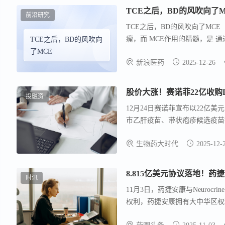
TCE之后，BD的风吹向了M
前沿研究
TCE之后，BD的风吹向了MC
瘤，而 MCE作用的精髓，是 
TCE之后，BD的风吹向
细胞） 。 Dren Bio比较低调
了MCE
新浪医药
2025-12-26
股价大涨！赛诺菲22亿收购
投融资
12月24日赛诺菲宣布以22亿
市乙肝疫苗、带状疱疹候选疫苗等
生物药大时代
2025-12-
8.815亿美元协议落地！药捷安
时讯
11月3日，药捷安康与Neurocrin
权利，药捷安康拥有大中华区权