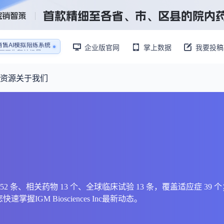
销售AI模拟陪练系统
企业版官网
掌上数据
我要投稿
还原医生拜访场景
销售AI模拟陪练系统
资源
关于我们
资源大厅
摩熵视野
联系我们
产业供需
产品与
药物研发中心
已收录4364条供需信息
报告大厅
前沿研究
最新供需：
其他
数据与行业前沿情报，为药物研发提供全链条专业信息支撑
已收录
份
115833
服务
摩熵说直播
财报业绩
：
382,466
个
本月临床：
84
个
最新
从实验室到10亿爆款：创新药商业化的选择、组织与执行
规划
研发注册政策
s Inc相关内容 52 条、相关药物 13 个、全球临床试验 13 条，覆盖适
掌握IGM Biosciences Inc最新动态。
专家观点
医药投融资