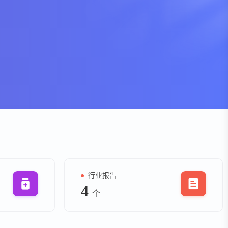
资
事件
询
询
行业报告
4
个