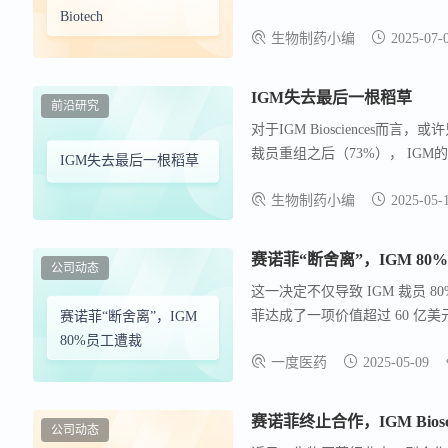
值权( （ 该权利代表获得IGM任何
Biotech
生物制药小编
2025-07-
Biosciences的研究方向正
IGM失去最后一根稻草
前沿研究
对于IGM Biosciences
裁员重组之后（73%）， IG
IGM失去最后一根稻草
的员工，并关闭大部分实验室和
生物制药小编
2025-05-
赛诺菲“断舍离”，IGM 80
公司动态
这一决定不仅导致 IGM 裁员 80%
菲达成了一项价值超过 60 亿美元
赛诺菲“断舍离”，IGM
年 12 月， IGM 裁员 22% 
80%员工遭裁
一度医药
2025-05-09
物候选项目，并再次裁员 73% 
赛诺菲终止合作，IGM Bios
公司动态