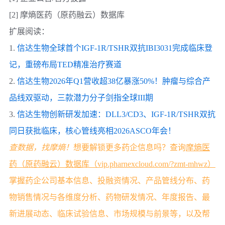
[2] 摩熵医药（原药融云）数据库
扩展阅读：
1.
信达生物全球首个IGF-1R/TSHR双抗IBI3031完成临床登
记，重磅布局TED精准治疗赛道
2.
信达生物2026年Q1营收超38亿暴涨50%！肿瘤与综合产
品线双驱动，三款潜力分子剑指全球III期
3.
信达生物创新研发加速：DLL3/CD3、IGF-1R/TSHR双抗
同日获批临床，核心管线亮相2026ASCO年会！
查数据，找摩熵！
想要解锁更多药企信息吗？查询
摩熵医
药（原药融云）数据库（vip.pharnexcloud.com/?zmt-mhwz）
掌握药企公司基本信息、投融资情况、产品管线分布、药
物销售情况与各维度分析、药物研发情况、年度报告、最
新进展动态、临床试验信息、市场规模与前景等，以及帮