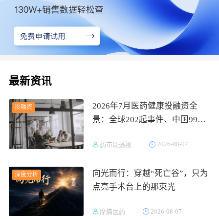
最新资讯
2026年7月医药健康投融资全
投融资
景：全球202起事件、中国99
起，医疗器械+医药研发双赛道
2026-08-07
药市场透视
吸金564亿
向光而行：穿越“死亡谷”，只为
深度分析
点亮手术台上的那束光
2026-08-07
摩熵医药