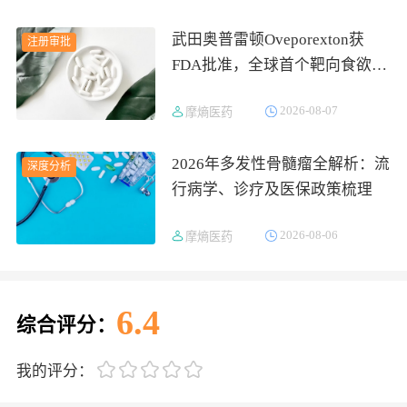
武田奥普雷顿Oveporexton获
注册审批
FDA批准，全球首个靶向食欲素
的1型发作性睡病对因治疗药物
2026-08-07
摩熵医药
上市
2026年多发性骨髓瘤全解析：流
深度分析
行病学、诊疗及医保政策梳理
2026-08-06
摩熵医药
6.4
综合评分：
我的评分：