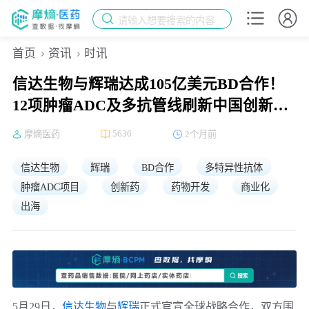
请输入想要搜索的内容
首页
资讯
时讯
信达生物与辉瑞达成105亿美元BD合作！
12项肿瘤ADC及多抗管线刷新中国创新药
跨境纪录
5636
摩熵医药
2个月前
信达生物
辉瑞
BD合作
多特异性抗体
肿瘤ADC项目
创新药
药物开发
商业化
出海
5月29日，
信达生物
与
辉瑞
正式官宣全球战略合作，双方围