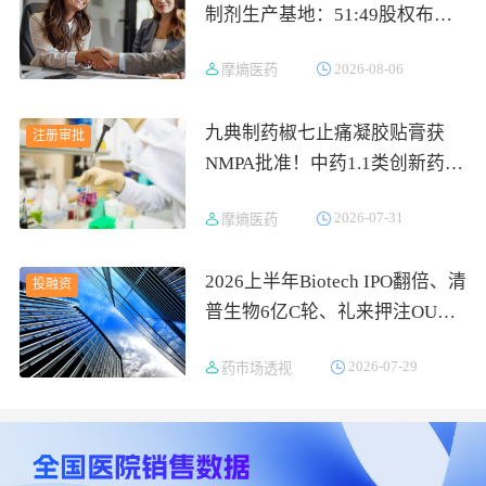
制剂生产基地：51:49股权布
局，270亿美元合作再升级
2026-08-06
摩熵医药
九典制药椒七止痛凝胶贴膏获
注册审批
NMPA批准！中药1.1类创新药20
年三次申报两撤回
2026-07-31
摩熵医药
2026上半年Biotech IPO翻倍、清
投融资
普生物6亿C轮、礼来押注OURA
可穿戴，资金正重估创新药与AI
2026-07-29
药市场透视
制药