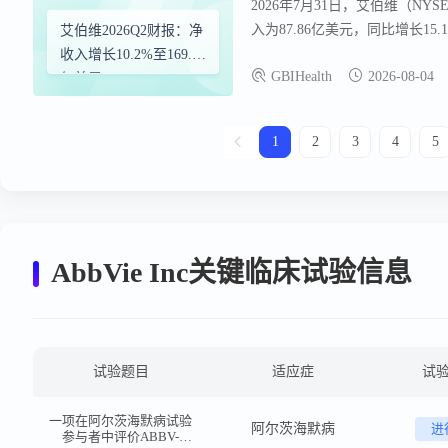
2026年7月31日，艾伯维（NY
入为87.86亿美元，同比增长15
艾伯维2026Q2财报：净
（Botox Cosmetic）贡献7.2
收入增长10.2%至169.9
GBIHealth
2026-08-04
亿美元
1
2
3
4
5
AbbVie Inc关键临床试验信息
试验题目
适应症
试
一项在阿尔茨海默病试验
阿尔茨海默病
进
参与者中评价ABBV-