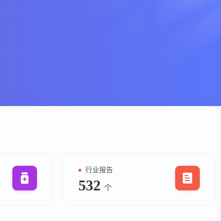
资
事件
询
询
行业报告
532
个