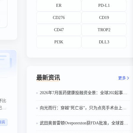
ER
PD-L1
CD276
CD19
CD47
TROP2
PI3K
DLL3
最新资讯
更多
2026年7月医药健康投融资全景：全球202起事件、中国99起，医疗器械+医药研发双赛道吸金564亿
环比
已将
向光而行：穿越“死亡谷”，只为点亮手术台上的那束光
屑病
武田奥普雷顿Oveporexton获FDA批准，全球首个靶向食欲素的1型发作性睡病对因治疗药物上市