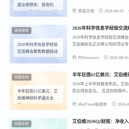
利润约 470,000 万元、实现
度业绩预告：营收约
荣昌生物
2026-08-05
示，荣昌生物 2 026 上半
58.5亿元增幅433%，盈
持续增长；二是公司与艾伯维集团
利约47亿元同比扭亏为
将获得RC148 在大中华区以
盈
2026年科学信息学经验交
医投速递
告数据仅为初步核算数据，具体准
2026年科学信息学经验交流峰
艾伯维和先正达等公司的顶尖专
2026年科学信息学经验
坚实的数据基础上，同时为下一
交流峰会聚焦数据挑战
PRNewswire
2026-08-05
术框架和运营策略。核心讨论集
CMC数据管道以及为闭环科学和数字
结了会议的核心要旨：为了成功
半年狂揽61亿美元：艾伯
财报业绩
略资产。通过倡导科学理解、跨
2026年上半年财报发布后，艾
明天的基本流程革命奠定基础。
药企排名前五。 在这份财报中，
半年狂揽61亿美元：艾
药、生物技术、化学品、食品饮料
收入61.03亿美元，同比增长2
伯维神经科学逼近全球
以科学为重点的组织中受到信任
MedTrend医趋势
2026-0
第一
艾伯维2026Q2财报：净收入增
财报业绩